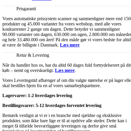
Prisgaranti
Vores automatiske prissystem scanner og sammenligner mere end 15
produkter og 45.000 varianter fra vores webshop, med alle vores
konkurrenter 2 gange om dagen. Dette betyder vi sammenligner
90.000 varianter om dagen, 630.000 om ugen, 2.800.000 om månede
og hele 33.480.000 om året! På den måde gør vi vores bedste for altid
at være de billigste i Danmark.
Læs mere
Retur & Levering
Når du handler hos os, har du altid 60 dages fuld fortrydelsesret på dit
køb – nemt og overskueligt.
Læs mere
.
Vores Leveringstid afhænger af om din valgte størrelse er på lager elle
skal bestilles hjem fra en af vores samarbejdspartnere.
Lagervarer: 1-2 hverdages levering
Bestillingsvarer: 5-12 hverdages forventet levering
Bemærk venligst at vi er i en branche med sjældne og eksklusive
produkter, som ikke bare lige er til at opdrive alle steder. Dette kan i
meget få tilfælde besværliggøre leveringen og derfor give små