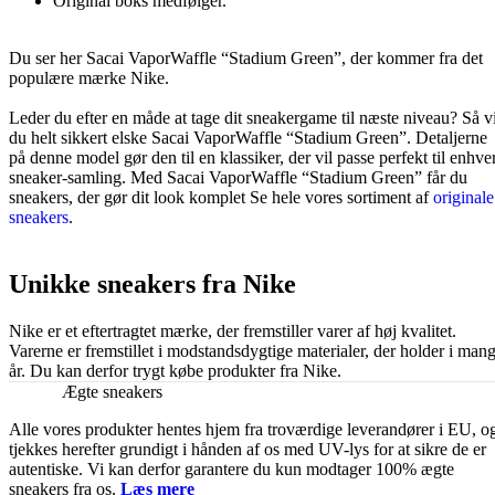
Original boks medfølger.
Du ser her Sacai VaporWaffle “Stadium Green”, der kommer fra det
populære mærke Nike.
Leder du efter en måde at tage dit sneakergame til næste niveau? Så vi
du helt sikkert elske Sacai VaporWaffle “Stadium Green”. Detaljerne
på denne model gør den til en klassiker, der vil passe perfekt til enhve
sneaker-samling. Med Sacai VaporWaffle “Stadium Green” får du
sneakers, der gør dit look komplet Se hele vores sortiment af
originale
sneakers
.
Unikke sneakers fra Nike
Nike er et eftertragtet mærke, der fremstiller varer af høj kvalitet.
Varerne er fremstillet i modstandsdygtige materialer, der holder i man
år. Du kan derfor trygt købe produkter fra Nike.
Ægte sneakers
Alle vores produkter hentes hjem fra troværdige leverandører i EU, o
tjekkes herefter grundigt i hånden af os med UV-lys for at sikre de er
autentiske. Vi kan derfor garantere du kun modtager 100% ægte
sneakers fra os.
Læs mere