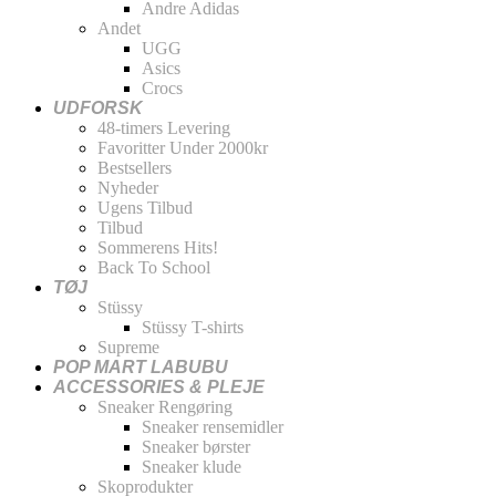
Andre Adidas
Andet
UGG
Asics
Crocs
UDFORSK
48-timers Levering
Favoritter Under 2000kr
Bestsellers
Nyheder
Ugens Tilbud
Tilbud
Sommerens Hits!
Back To School
TØJ
Stüssy
Stüssy T-shirts
Supreme
POP MART LABUBU
ACCESSORIES & PLEJE
Sneaker Rengøring
Sneaker rensemidler
Sneaker børster
Sneaker klude
Skoprodukter