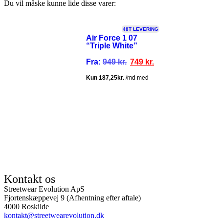
Du vil måske kunne lide disse varer:
TILBUD!
48T LEVERING
Air Force 1 07
“Triple White”
Fra:
949
kr.
749
kr.
ISGARANTI
100% ÆGTE VARER
13.000+ GLADE KUNDER
100% SI
Kontakt os
Streetwear Evolution ApS
Fjortenskæppevej 9 (Afhentning efter aftale)
4000 Roskilde
kontakt@streetwearevolution.dk