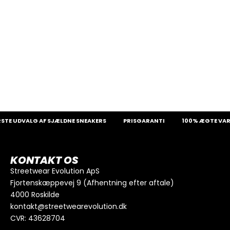
E UDVALG AF SJÆLDNE SNEAKERS
PRISGARANTI
100% ÆGTE VARE
KONTAKT OS
Streetwear Evolution ApS
Fjortenskæppevej 9 (Afhentning efter aftale)
4000 Roskilde
kontakt@streetwearevolution.dk
CVR: 43628704