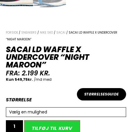
FORSIDE
/
SNEAKERS
/
NIKE SKO
/
SACAI
/ SACAI LD WAFFLE X UNDERCOVER
“NIGHT MAROON”
SACAI LD WAFFLE X
UNDERCOVER “NIGHT
MAROON”
FRA:
2.199
KR.
STØRRELSESGUIDE
STØRRELSE
Vælg en mulighed
Alternative:
TILFØJ TIL KURV