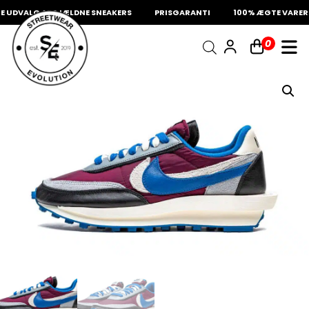
UDVALG AF SJÆLDNE SNEAKERS
PRISGARANTI
100% ÆGTE VARER
INDKØBSKURV
0
Fri fragt på sneakers
60 dages returret
Din kurv er tom.