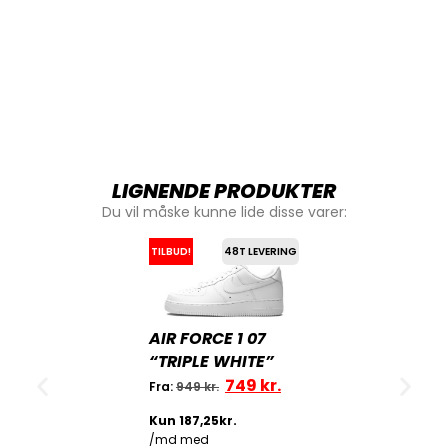
LIGNENDE PRODUKTER
Du vil måske kunne lide disse varer:
TILBUD!
48T LEVERING
AIR FORCE 1 07
“TRIPLE WHITE”
749
kr.
Fra:
949
kr.