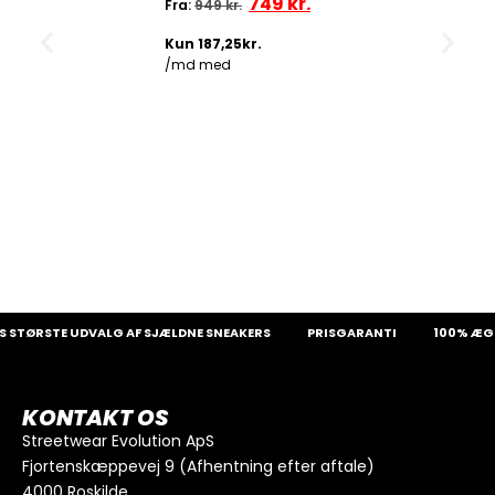
749
kr.
Fra:
949
kr.
STØRSTE UDVALG AF SJÆLDNE SNEAKERS
PRISGARANTI
100% ÆGT
KONTAKT OS
Streetwear Evolution ApS
Fjortenskæppevej 9 (Afhentning efter aftale)
4000 Roskilde