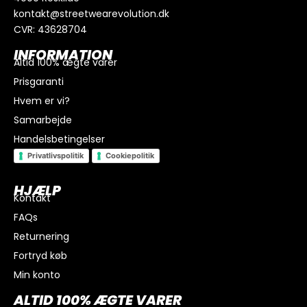
kontakt@streetwearevolution.dk
CVR: 43628704
INFORMATION
Altid 100% ægte varer
Prisgaranti
Hvem er vi?
Samarbejde
Handelsbetingelser
Privatlivspolitik
Cookiepolitik
HJÆLP
Kontakt
FAQs
I alt
0
kr.
Returnering
Køb for
300
kr.
mere for gratis fragt
Fortryd køb
GÅ TIL BETALING
Min konto
ALTID 100% ÆGTE VARER