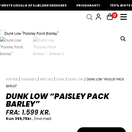
ØRSTE UDVALG AF SJÆLDNE SNEAKERS
PRISGARANTI
100% ÆGTE V
0
INDKØBSKURV
Fri fragt på sneakers
60 dages returret
Din kurv er tom.
FORSIDE
/
SNEAKERS
/
NIKE SKO
/
DUNK
/
DUNK LOW
/ DUNK LOW “PAISLEY PACK
BARLEY”
DUNK LOW “PAISLEY PACK
BARLEY”
FRA:
1.599
KR.