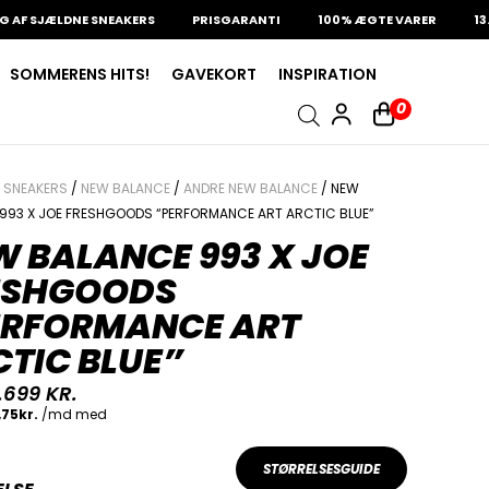
SJÆLDNE SNEAKERS
PRISGARANTI
100% ÆGTE VARER
13.000+
SOMMERENS HITS!
GAVEKORT
INSPIRATION
0
/
SNEAKERS
/
NEW BALANCE
/
ANDRE NEW BALANCE
/ NEW
993 X JOE FRESHGOODS “PERFORMANCE ART ARCTIC BLUE”
 BALANCE 993 X JOE
ESHGOODS
ERFORMANCE ART
TIC BLUE”
.699
KR.
STØRRELSESGUIDE