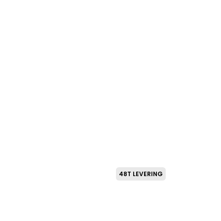
SNEAK
75
kr.
48T LEVERING