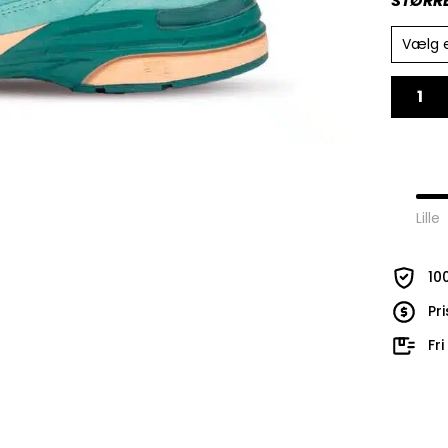
STØRR
Vælg 
Lille
10
Pr
Fr