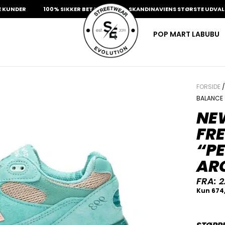
DER
100% SIKKER BETALING
SKANDINAVIENS STØRSTE UDVALG AF 
POP MART LABUBU
FORSIDE
BALANCE 
NEW
FR
“P
ARC
FRA:
2