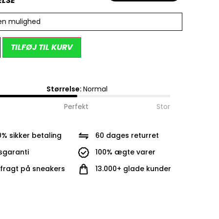
ELSE
en mulighed
Alternative:
TILFØJ TIL KURV
Størrelse:
Normal
Perfekt
Stor
0% sikker betaling
60 dages returret
isgaranti
100% ægte varer
i fragt på sneakers
13.000+ glade kunder