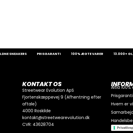
SNEAKERS
PRISGARANTI
100% ÆGTE VARER
13.000+ GLADE 
0
kr.
I alt
Køb for
300
kr.
mere for gratis fragt
KONTAKT OS
INFOR
GÅ TIL BETALING
Altid 100%
Streetwear Evolution ApS
Prisgaranti
Fjortenskæppevej 9 (Afhentning efter
aftale)
Hvem er v
4000 Roskilde
Samarbej
kontakt@streetwearevolution.dk
Handelsbet
CVR: 43628704
Privatlivsp