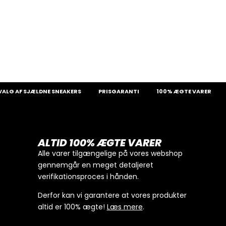
AF SJÆLDNE SNEAKERS
PRISGARANTI
100% ÆGTE VARER
13.0
ALTID 100% ÆGTE VARER
Alle varer tilgængelige på vores webshop
gennemgår en meget detaljeret
verifikationsproces i hånden.
Derfor kan vi garantere at vores produkter
altid er 100% ægte!
Læs mere
.