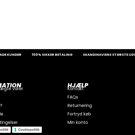
KUNDER
100% SIKKER BETALING
SKANDINAVIENS STØRSTE UDVALG 
MATION
HJÆLP
 ægte varer
Kontakt
FAQs
i?
Returnering
de
Fortryd køb
ingelser
Min konto
olitik
Cookiepolitik