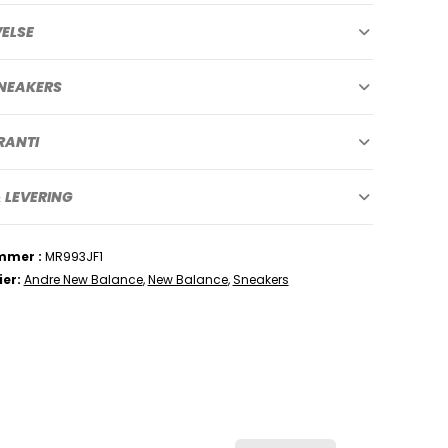
VELSE
NEAKERS
RANTI
 LEVERING
mmer
MR993JF1
ier
Andre New Balance
,
New Balance
,
Sneakers