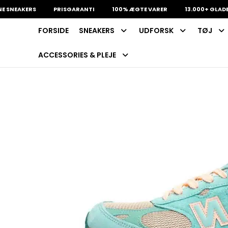
EAKERS
PRISGARANTI
100% ÆGTE VARER
13.000+ GLADE KUN
FORSIDE
SNEAKERS
UDFORSK
TØJ
INDKØBSKURV
Fri fragt på sneakers
60 dages returret
ACCESSORIES & PLEJE
Din kurv er tom.