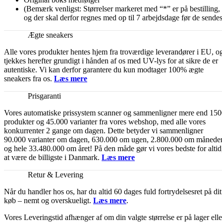
(Bemærk venligst: Størrelser markeret med “*” er på bestilling,
og der skal derfor regnes med op til 7 arbejdsdage før de sendes
Ægte sneakers
Alle vores produkter hentes hjem fra troværdige leverandører i EU, o
tjekkes herefter grundigt i hånden af os med UV-lys for at sikre de er
autentiske. Vi kan derfor garantere du kun modtager 100% ægte
sneakers fra os.
Læs mere
Prisgaranti
Vores automatiske prissystem scanner og sammenligner mere end 15
produkter og 45.000 varianter fra vores webshop, med alle vores
konkurrenter 2 gange om dagen. Dette betyder vi sammenligner
90.000 varianter om dagen, 630.000 om ugen, 2.800.000 om månede
og hele 33.480.000 om året! På den måde gør vi vores bedste for altid
at være de billigste i Danmark.
Læs mere
Retur & Levering
Når du handler hos os, har du altid 60 dages fuld fortrydelsesret på dit
køb – nemt og overskueligt.
Læs mere
.
Vores Leveringstid afhænger af om din valgte størrelse er på lager elle