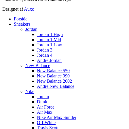
Designet af
Auxo
Main
Forside
Menu
Sneakers
Jordan
Jordan 1 High
Jordan 1 Mid
Jordan 1 Low
Jordan 3
Jordan 4
Andre Jordan
New Balance
New Balance 550
New Balance 990
New Balance 2002
Andre New Balance
Nike
Jordan
Dunk
Air Force
Air Max
Nike Air Max Sunder
Off-White
Travis Scott