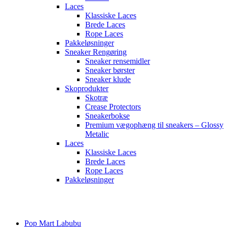
Laces
Klassiske Laces
Brede Laces
Rope Laces
Pakkeløsninger
Sneaker Rengøring
Sneaker rensemidler
Sneaker børster
Sneaker klude
Skoprodukter
Skotræ
Crease Protectors
Sneakerbokse
Premium vægophæng til sneakers – Glossy
Metalic
Laces
Klassiske Laces
Brede Laces
Rope Laces
Pakkeløsninger
Main
Menu
Pop Mart Labubu