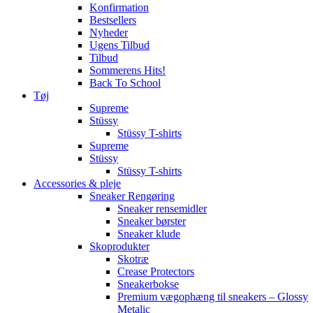
Konfirmation
Bestsellers
Nyheder
Ugens Tilbud
Tilbud
Sommerens Hits!
Back To School
Tøj
Supreme
Stüssy
Stüssy T-shirts
Supreme
Stüssy
Stüssy T-shirts
Accessories & pleje
Sneaker Rengøring
Sneaker rensemidler
Sneaker børster
Sneaker klude
Skoprodukter
Skotræ
Crease Protectors
Sneakerbokse
Premium vægophæng til sneakers – Glossy
Metalic