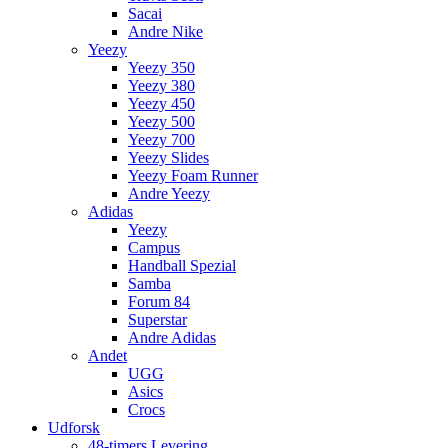
Sacai
Andre Nike
Yeezy
Yeezy 350
Yeezy 380
Yeezy 450
Yeezy 500
Yeezy 700
Yeezy Slides
Yeezy Foam Runner
Andre Yeezy
Adidas
Yeezy
Campus
Handball Spezial
Samba
Forum 84
Superstar
Andre Adidas
Andet
UGG
Asics
Crocs
Udforsk
48-timers Levering