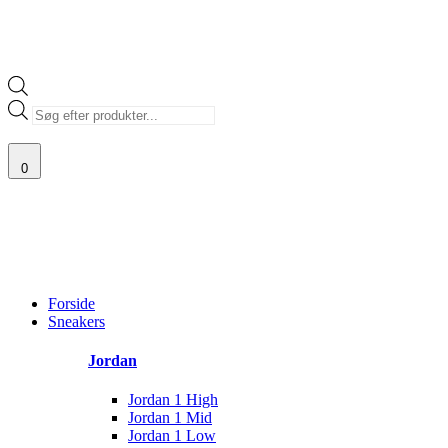
Products
search
0
100% ÆGTE VARER
13.000+ GLADE KUNDER
100% SIKKER BETALING
Main
Menu
Forside
Sneakers
Jordan
Jordan 1 High
Jordan 1 Mid
Jordan 1 Low