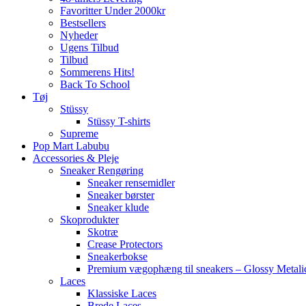
Favoritter Under 2000kr
Bestsellers
Nyheder
Ugens Tilbud
Tilbud
Sommerens Hits!
Back To School
Tøj
Stüssy
Stüssy T-shirts
Supreme
Pop Mart Labubu
Accessories & Pleje
Sneaker Rengøring
Sneaker rensemidler
Sneaker børster
Sneaker klude
Skoprodukter
Skotræ
Crease Protectors
Sneakerbokse
Premium vægophæng til sneakers – Glossy Metali
Laces
Klassiske Laces
Brede Laces