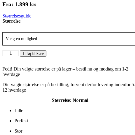
Fra:
1.899
kr.
Størrelsesguide
Størrelse
Vælg en mulighed
New
Tilføj til kurv
Balance
550
"White
Fedt! Din valgte størrelse er på lager – bestil nu og modtag om 1-2
Scarlet"
hverdage
antal
Din valgte størrelse er på bestilling, forvent derfor levering indenfor 5
12 hverdage
Størrelse:
Normal
Lille
Perfekt
Stor