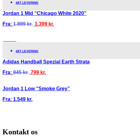
48T LEVERING
Jordan 1 Mid “Chicago White 2020”
Fra:
1.899
kr.
1.399
kr.
TILBUD!
48T LEVERING
Adidas Handball Spezial Earth Strata
Fra:
845
kr.
799
kr.
Jordan 1 Low “Smoke Grey”
Fra:
1.549
kr.
100% ÆGTE VARER
13.000+ GLADE KUNDER
100% SIKKER BETALIN
Kontakt os