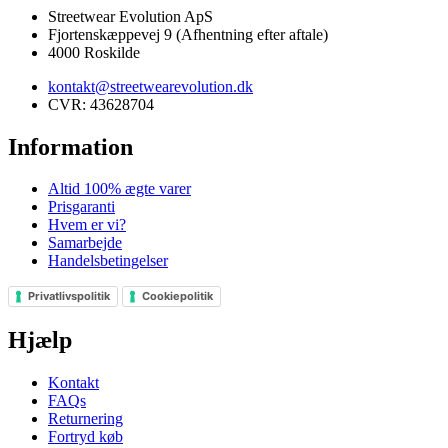
Streetwear Evolution ApS
Fjortenskæppevej 9 (Afhentning efter aftale)
4000 Roskilde
kontakt@streetwearevolution.dk
CVR: 43628704
Information
Altid 100% ægte varer
Prisgaranti
Hvem er vi?
Samarbejde
Handelsbetingelser
Privatlivspolitik
Cookiepolitik
Hjælp
Kontakt
FAQs
Returnering
Fortryd køb