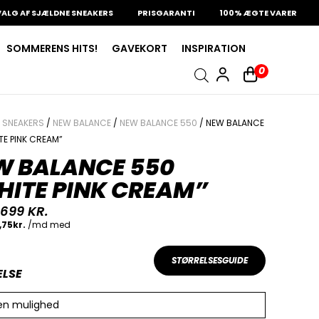
F SJÆLDNE SNEAKERS
PRISGARANTI
100% ÆGTE VARER
13.0
SOMMERENS HITS!
GAVEKORT
INSPIRATION
0
/
SNEAKERS
/
NEW BALANCE
/
NEW BALANCE 550
/ NEW BALANCE
TE PINK CREAM”
W BALANCE 550
HITE PINK CREAM”
.699
KR.
STØRRELSESGUIDE
ELSE
en mulighed