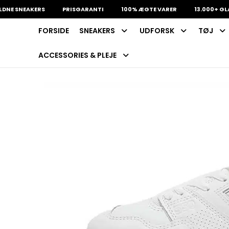
SNEAKERS
PRISGARANTI
100% ÆGTE VARER
13.000+ GLADE K
FORSIDE
SNEAKERS
UDFORSK
TØJ
INDKØBSKURV
Fri fragt på sneakers
60 dages returret
ACCESSORIES & PLEJE
Din kurv er tom.