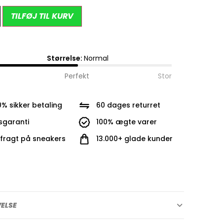
Alternative:
TILFØJ TIL KURV
Størrelse:
Normal
Perfekt
Stor
0% sikker betaling
60 dages returret
isgaranti
100% ægte varer
i fragt på sneakers
13.000+ glade kunder
VELSE