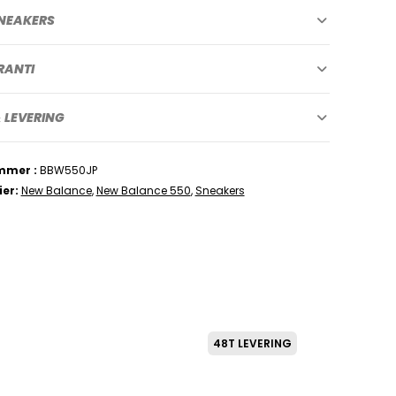
NEAKERS
RANTI
 LEVERING
mmer
BBW550JP
ier
New Balance
,
New Balance 550
,
Sneakers
48T LEVERING