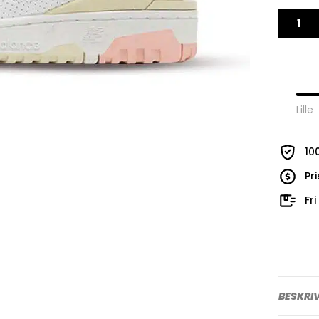
Lille
10
Pr
Fr
BESKRI