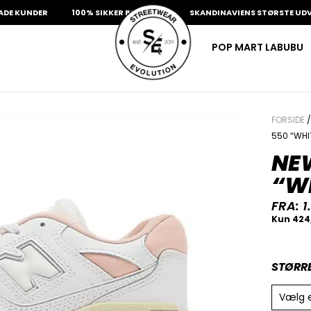
UNDER
100% SIKKER BETALING
SKANDINAVIENS STØRSTE UDVALG A
POP MART LABUBU
FORSIDE
550 “WHI
NE
“W
FRA:
1
STØRR
Vælg 