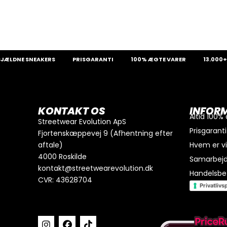
NE SNEAKERS
PRISGARANTI
100% ÆGTE VARER
13.000+ GLAD
0
kr.
I alt
Køb for
300
kr.
mere for gratis fragt
KONTAKT OS
INFOR
GÅ TIL BETALING
Altid 100%
Streetwear Evolution ApS
Prisgaranti
Fjortenskæppevej 9 (Afhentning efter
aftale)
Hvem er v
4000 Roskilde
Samarbej
kontakt@streetwearevolution.dk
Handelsbet
CVR: 43628704
Privatlivsp