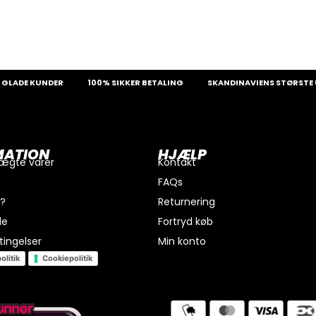
E KUNDER
100% SIKKER BETALING
SKANDINAVIENS STØRSTE UDVAL
MATION
HJÆLP
 ægte varer
Kontakt
FAQs
i?
Returnering
de
Fortryd køb
ingelser
Min konto
olitik
Cookiepolitik