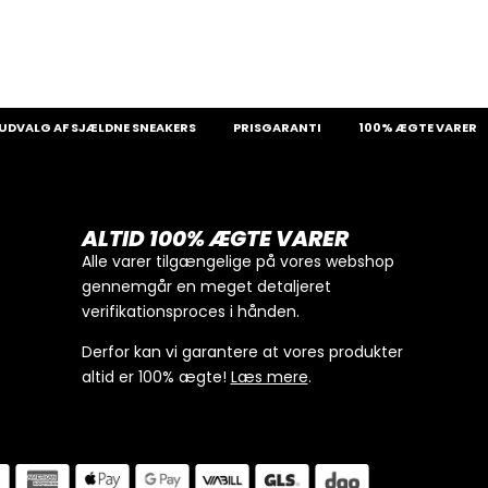
G AF SJÆLDNE SNEAKERS
PRISGARANTI
100% ÆGTE VARER
1
ALTID 100% ÆGTE VARER
Alle varer tilgængelige på vores webshop
gennemgår en meget detaljeret
verifikationsproces i hånden.
Derfor kan vi garantere at vores produkter
altid er 100% ægte!
Læs mere
.