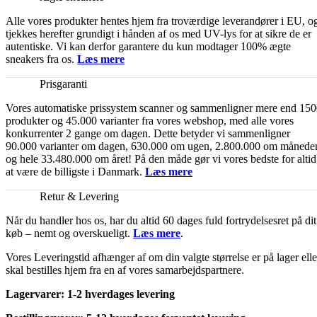
Alle vores produkter hentes hjem fra troværdige leverandører i EU, o
tjekkes herefter grundigt i hånden af os med UV-lys for at sikre de er
autentiske. Vi kan derfor garantere du kun modtager 100% ægte
sneakers fra os.
Læs mere
Prisgaranti
Vores automatiske prissystem scanner og sammenligner mere end 15
produkter og 45.000 varianter fra vores webshop, med alle vores
konkurrenter 2 gange om dagen. Dette betyder vi sammenligner
90.000 varianter om dagen, 630.000 om ugen, 2.800.000 om månede
og hele 33.480.000 om året! På den måde gør vi vores bedste for altid
at være de billigste i Danmark.
Læs mere
Retur & Levering
Når du handler hos os, har du altid 60 dages fuld fortrydelsesret på dit
køb – nemt og overskueligt.
Læs mere
.
Vores Leveringstid afhænger af om din valgte størrelse er på lager elle
skal bestilles hjem fra en af vores samarbejdspartnere.
Lagervarer: 1-2 hverdages levering