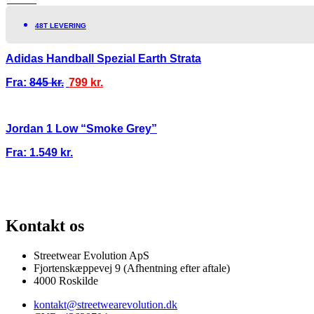
TILBUD!
48T LEVERING
Adidas Handball Spezial Earth Strata
Fra:
845
kr.
799
kr.
Jordan 1 Low “Smoke Grey”
Fra:
1.549
kr.
100% ÆGTE VARER
13.000+ GLADE KUNDER
100% SIKKER BETA
Kontakt os
Streetwear Evolution ApS
Fjortenskæppevej 9 (Afhentning efter aftale)
4000 Roskilde
kontakt@streetwearevolution.dk