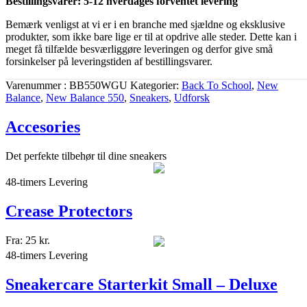
Bestillingsvarer: 5-12 hverdages forventet levering
Bemærk venligst at vi er i en branche med sjældne og eksklusive
produkter, som ikke bare lige er til at opdrive alle steder. Dette kan i
meget få tilfælde besværliggøre leveringen og derfor give små
forsinkelser på leveringstiden af bestillingsvarer.
Varenummer
BB550WGU
Kategorier
Back To School
,
New
Balance
,
New Balance 550
,
Sneakers
,
Udforsk
Accesories
Det perfekte tilbehør til dine sneakers
48-timers Levering
Crease Protectors
Fra:
25
kr.
48-timers Levering
Sneakercare Starterkit Small – Deluxe