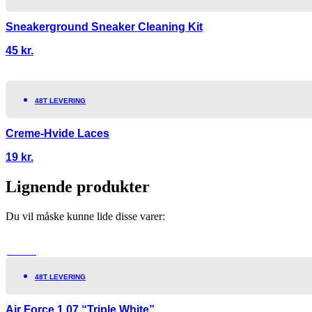
Sneakerground Sneaker Cleaning Kit
45
kr.
48T LEVERING
Creme-Hvide Laces
19
kr.
Lignende produkter
Du vil måske kunne lide disse varer:
TILBUD!
48T LEVERING
Air Force 1 07 “Triple White”