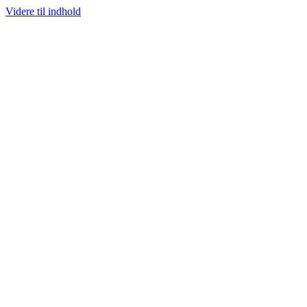
Videre til indhold
100% ÆGTE VARER
13.000+ GLADE KUNDER
100% SIKKER BETAL