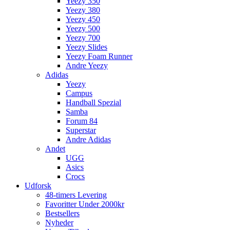
Yeezy 350
Yeezy 380
Yeezy 450
Yeezy 500
Yeezy 700
Yeezy Slides
Yeezy Foam Runner
Andre Yeezy
Adidas
Yeezy
Campus
Handball Spezial
Samba
Forum 84
Superstar
Andre Adidas
Andet
UGG
Asics
Crocs
Udforsk
48-timers Levering
Favoritter Under 2000kr
Bestsellers
Nyheder