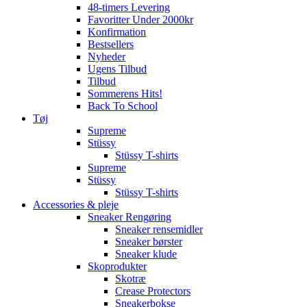
48-timers Levering
Favoritter Under 2000kr
Konfirmation
Bestsellers
Nyheder
Ugens Tilbud
Tilbud
Sommerens Hits!
Back To School
Tøj
Supreme
Stüssy
Stüssy T-shirts
Supreme
Stüssy
Stüssy T-shirts
Accessories & pleje
Sneaker Rengøring
Sneaker rensemidler
Sneaker børster
Sneaker klude
Skoprodukter
Skotræ
Crease Protectors
Sneakerbokse