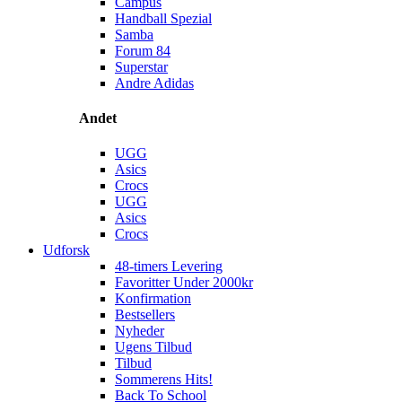
Campus
Handball Spezial
Samba
Forum 84
Superstar
Andre Adidas
Andet
UGG
Asics
Crocs
UGG
Asics
Crocs
Udforsk
48-timers Levering
Favoritter Under 2000kr
Konfirmation
Bestsellers
Nyheder
Ugens Tilbud
Tilbud
Sommerens Hits!
Back To School