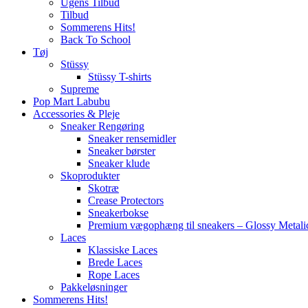
Ugens Tilbud
Tilbud
Sommerens Hits!
Back To School
Tøj
Stüssy
Stüssy T-shirts
Supreme
Pop Mart Labubu
Accessories & Pleje
Sneaker Rengøring
Sneaker rensemidler
Sneaker børster
Sneaker klude
Skoprodukter
Skotræ
Crease Protectors
Sneakerbokse
Premium vægophæng til sneakers – Glossy Metali
Laces
Klassiske Laces
Brede Laces
Rope Laces
Pakkeløsninger
Sommerens Hits!