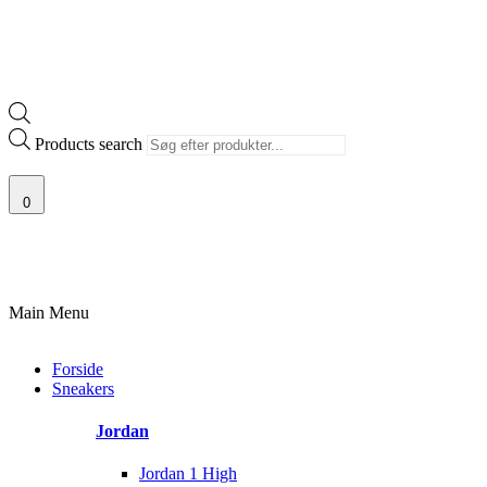
Products search
0
100% ÆGTE VARER
13.000+ GLADE KUNDER
100% SIKKER BETAL
Main Menu
Forside
Sneakers
Jordan
Jordan 1 High