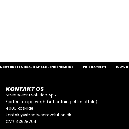
S STØRSTE UDVALG AF SJÆLDNE SNEAKERS
PRISGARANTI
100% ÆG
KONTAKT OS
Streetwear Evolution ApS
Fjortenskæppevej 9 (Afhentning efter aftale)
4000 Roskilde
kontakt@streetwearevolution.dk
CVR: 43628704