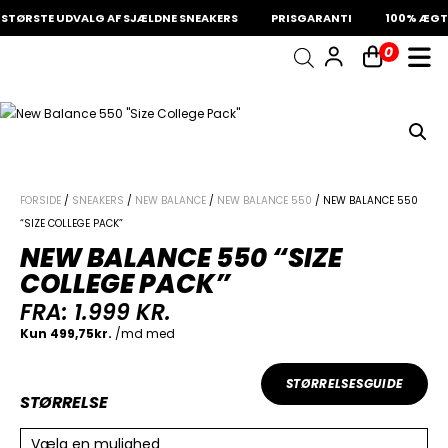
STØRSTE UDVALG AF SJÆLDNE SNEAKERS
PRISGARANTI
100% ÆGTE
0
INDKØBSKURV
Fri fragt på sneakers
60 dages returret
Din kurv er tom.
FORSIDE
/
SNEAKERS
/
NEW BALANCE
/
NEW BALANCE 550
/ NEW BALANCE 550
“SIZE COLLEGE PACK”
NEW BALANCE 550 “SIZE
COLLEGE PACK”
FRA:
1.999
KR.
STØRRELSESGUIDE
STØRRELSE
Vælg en mulighed