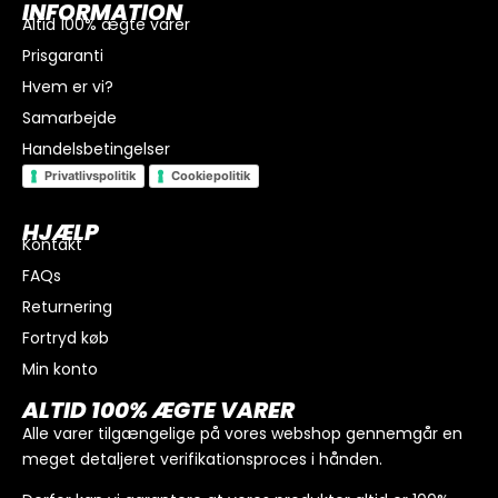
INFORMATION
Altid 100% ægte varer
Prisgaranti
Hvem er vi?
Samarbejde
Handelsbetingelser
Privatlivspolitik
Cookiepolitik
HJÆLP
Kontakt
FAQs
I alt
0
kr.
Returnering
Køb for
300
kr.
mere for gratis fragt
Fortryd køb
GÅ TIL BETALING
Min konto
ALTID 100% ÆGTE VARER
Alle varer tilgængelige på vores webshop gennemgår en
meget detaljeret verifikationsproces i hånden.