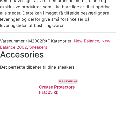
Bemærk venligst at vi er i en branche med sjældne og
eksklusive produkter, som ikke bare lige er til at opdrive
alle steder. Dette kan i meget få tilfælde besværliggøre
leveringen og derfor give små forsinkelser på
leveringstiden af bestillingsvarer.
Varenummer
M2002RXF
Kategorier
New Balance
,
New
Balance 2002
,
Sneakers
Accesories
Det perfekte tilbehør til dine sneakers
48T LEVERING
Crease Protectors
Fra:
25
kr.