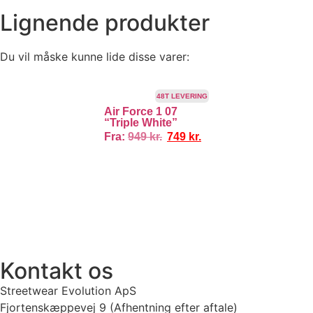
Lignende produkter
Du vil måske kunne lide disse varer:
TILBUD!
48T LEVERING
Air Force 1 07
“Triple White”
Fra:
949
kr.
749
kr.
TI
100% ÆGTE VARER
13.000+ GLADE KUNDER
100% SIKKER BE
Kontakt os
Streetwear Evolution ApS
Fjortenskæppevej 9 (Afhentning efter aftale)