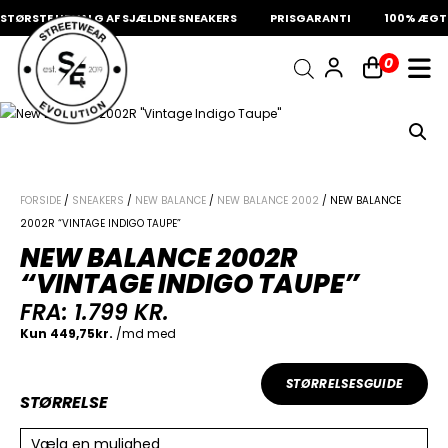
TØRSTE UDVALG AF SJÆLDNE SNEAKERS
PRISGARANTI
100% ÆGTE 
INDKØBSKURV
0
Fri fragt på sneakers
60 dages returret
Din kurv er tom.
FORSIDE
/
SNEAKERS
/
NEW BALANCE
/
NEW BALANCE 2002
/ NEW BALANCE
2002R “VINTAGE INDIGO TAUPE”
NEW BALANCE 2002R
“VINTAGE INDIGO TAUPE”
FRA:
1.799
KR.
STØRRELSESGUIDE
STØRRELSE
Vælg en mulighed