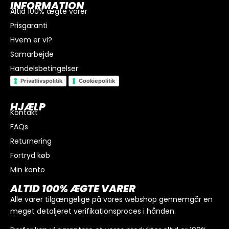
INFORMATION
Altid 100% ægte varer
Prisgaranti
Hvem er vi?
Samarbejde
Handelsbetingelser
Privatlivspolitik
Cookiepolitik
HJÆLP
Kontakt
FAQs
I alt
0
kr.
Returnering
Køb for
300
kr.
mere for gratis fragt
Fortryd køb
GÅ TIL BETALING
Min konto
ALTID 100% ÆGTE VARER
Alle varer tilgængelige på vores webshop gennemgår en
meget detaljeret verifikationsproces i hånden.