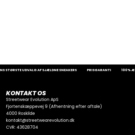
S STØRSTE UDVALG AF SJÆLDNE SNEAKERS
PRISGARANTI
100% ÆG
KONTAKT OS
Streetwear Evolution ApS
Fjortenskæppevej 9 (Afhentning efter aftale)
4000 Roskilde
kontakt@streetwearevolution.dk
CVR: 43628704