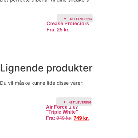
48T LEVERING
Crease Protectors
Fra:
25
kr.
Lignende produkter
Du vil måske kunne lide disse varer:
TILBUD!
48T LEVERING
Air Force 1 07
“Triple White”
Fra:
949
kr.
749
kr.