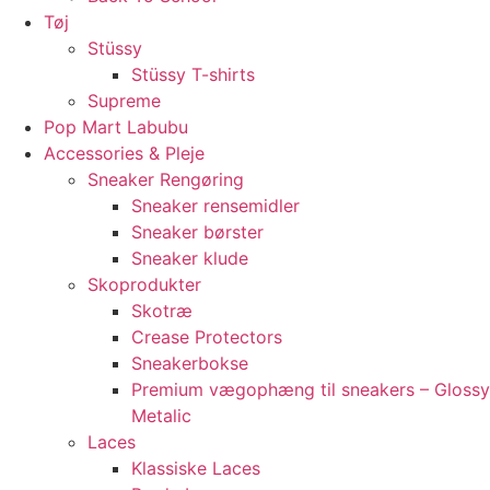
Tøj
Stüssy
Stüssy T-shirts
Supreme
Pop Mart Labubu
Accessories & Pleje
Sneaker Rengøring
Sneaker rensemidler
Sneaker børster
Sneaker klude
Skoprodukter
Skotræ
Crease Protectors
Sneakerbokse
Premium vægophæng til sneakers – Glossy
Metalic
Laces
Klassiske Laces