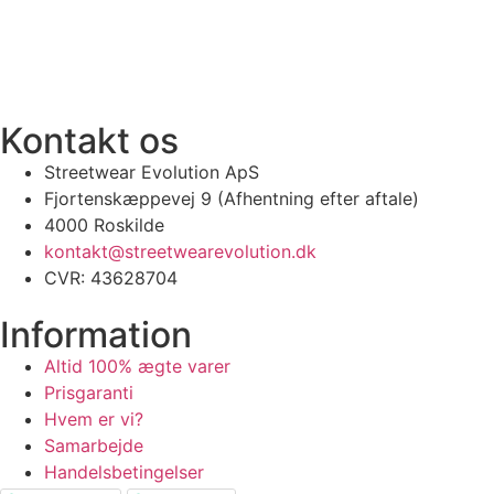
I
100% ÆGTE VARER
13.000+ GLADE KUNDER
100% SIKKER BE
Kontakt os
Streetwear Evolution ApS
Fjortenskæppevej 9 (Afhentning efter aftale)
4000 Roskilde
kontakt@streetwearevolution.dk
CVR: 43628704
Information
Altid 100% ægte varer
Prisgaranti
Hvem er vi?
Samarbejde
Handelsbetingelser