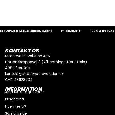
E UDVALG AF SJÆLDNE SNEAKERS
PRISGARANTI
100% ÆGTE VARER
KONTAKT OS
Streetwear Evolution ApS
Fjortenskæppevej 9 (Afhentning efter aftale)
4000 Roskilde
kontakt@streetwearevolution.dk
CVR: 43628704
INFORMATION
Altid 100% ægte varer
Prisgaranti
Hvem er vi?
Samarbejde