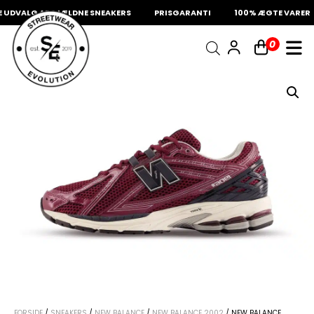
UDVALG AF SJÆLDNE SNEAKERS
PRISGARANTI
100% ÆGTE VARER
INDKØBSKURV
0
Fri fragt på sneakers
60 dages returret
Din kurv er tom.
FORSIDE
/
SNEAKERS
/
NEW BALANCE
/
NEW BALANCE 2002
/ NEW BALANCE