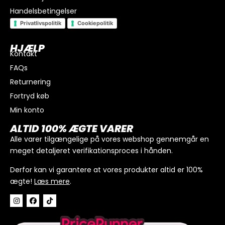
Handelsbetingelser
Privatlivspolitik
Cookiepolitik
HJÆLP
Kontakt
FAQs
Returnering
Fortryd køb
Min konto
I alt
0
kr.
ALTID 100% ÆGTE VARER
Køb for
300
kr.
mere for gratis fragt
Alle varer tilgængelige på vores webshop gennemgår en
meget detaljeret verifikationsproces i hånden.
GÅ TIL BETALING
Derfor kan vi garantere at vores produkter altid er 100%
ægte!
Læs mere
.