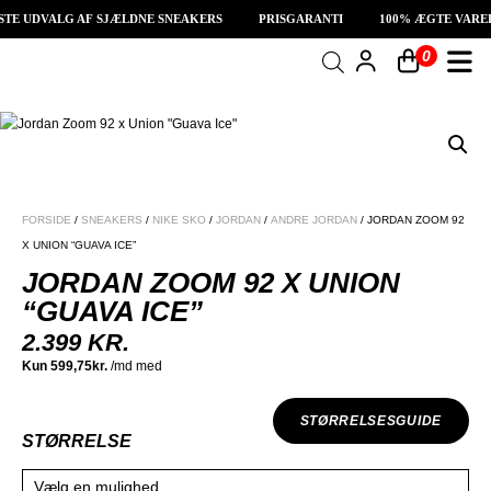
TE UDVALG AF SJÆLDNE SNEAKERS
PRISGARANTI
100% ÆGTE VARER
0
INDKØBSKURV
Fri fragt på sneakers
60 dages returret
Din kurv er tom.
FORSIDE
/
SNEAKERS
/
NIKE SKO
/
JORDAN
/
ANDRE JORDAN
/ JORDAN ZOOM 92
X UNION “GUAVA ICE”
JORDAN ZOOM 92 X UNION
“GUAVA ICE”
2.399
KR.
STØRRELSESGUIDE
STØRRELSE
Vælg en mulighed