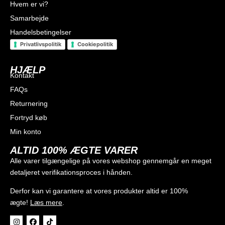
Hvem er vi?
Samarbejde
Handelsbetingelser
Privatlivspolitik
Cookiepolitik
HJÆLP
Kontakt
FAQs
I alt
0
kr.
Returnering
Køb for
300
kr.
mere for gratis fragt
Fortryd køb
GÅ TIL BETALING
Min konto
ALTID 100% ÆGTE VARER
Alle varer tilgængelige på vores webshop gennemgår en meget
detaljeret verifikationsproces i hånden.
Derfor kan vi garantere at vores produkter altid er 100%
ægte!
Læs mere
.