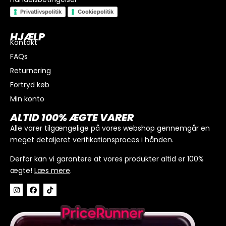
Privatlivspolitik
Cookiepolitik
HJÆLP
Kontakt
FAQs
Returnering
Fortryd køb
Min konto
I alt
0
kr.
ALTID 100% ÆGTE VARER
Køb for
300
kr.
mere for gratis fragt
Alle varer tilgængelige på vores webshop gennemgår en
meget detaljeret verifikationsproces i hånden.
GÅ TIL BETALING
Derfor kan vi garantere at vores produkter altid er 100%
ægte!
Læs mere
.