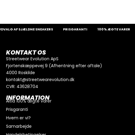
VALG AF SJÆLDNE SNEAKERS
PRISGARANTI
100% ÆGTE VARER
KONTAKT OS
Streetwear Evolution ApS
Fjortenskæppevej 9 (Afhentning efter aftale)
4000 Roskilde
kontakt@streetwearevolution.dk
CVR: 43628704
INFORMATION
Altid 100% ægte varer
Prisgaranti
Hvem er vi?
Samarbejde
Handelsbetingelser