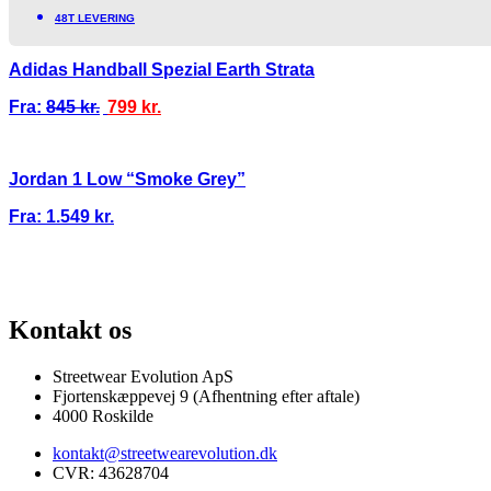
48T LEVERING
Adidas Handball Spezial Earth Strata
Fra:
845
kr.
799
kr.
Jordan 1 Low “Smoke Grey”
Fra:
1.549
kr.
100% ÆGTE VARER
13.000+ GLADE KUNDER
100% SIKKER BETAL
Kontakt os
Streetwear Evolution ApS
Fjortenskæppevej 9 (Afhentning efter aftale)
4000 Roskilde
kontakt@streetwearevolution.dk
CVR: 43628704