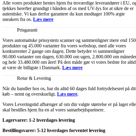
Alle vores produkter hentes hjem fra troværdige leverandører i EU, o
tjekkes herefter grundigt i hånden af os med UV-lys for at sikre de er
autentiske. Vi kan derfor garantere du kun modtager 100% ægte
sneakers fra os.
Læs mere
Prisgaranti
Vores automatiske prissystem scanner og sammenligner mere end 15
produkter og 45.000 varianter fra vores webshop, med alle vores
konkurrenter 2 gange om dagen. Dette betyder vi sammenligner
90.000 varianter om dagen, 630.000 om ugen, 2.800.000 om månede
og hele 33.480.000 om året! På den måde gør vi vores bedste for altid
at være de billigste i Danmark.
Læs mere
Retur & Levering
Når du handler hos os, har du altid 60 dages fuld fortrydelsesret på dit
køb – nemt og overskueligt.
Læs mere
.
Vores Leveringstid afhænger af om din valgte størrelse er på lager elle
skal bestilles hjem fra en af vores samarbejdspartnere.
Lagervarer: 1-2 hverdages levering
Bestillingsvarer: 5-12 hverdages forventet levering