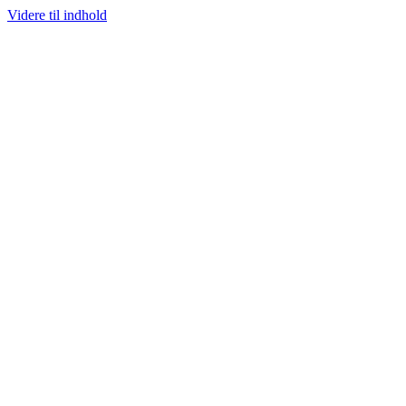
Videre til indhold
100% ÆGTE VARER
13.000+ GLADE KUNDER
100% SIKKER BETALIN