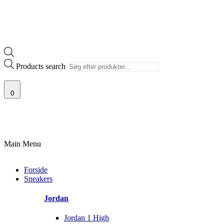
Products search
0
100% ÆGTE VARER
13.000+ GLADE KUNDER
100% SIKKER BETALIN
Main Menu
Forside
Sneakers
Jordan
Jordan 1 High