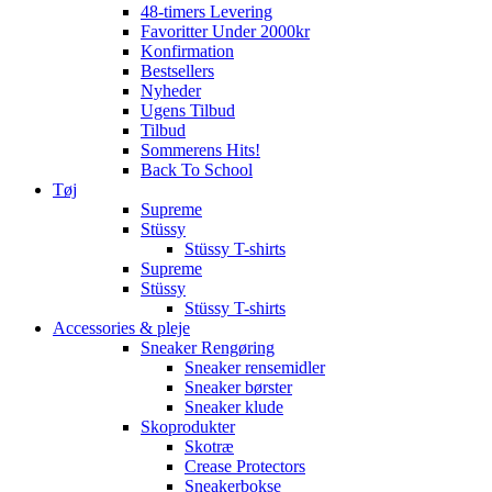
48-timers Levering
Favoritter Under 2000kr
Konfirmation
Bestsellers
Nyheder
Ugens Tilbud
Tilbud
Sommerens Hits!
Back To School
Tøj
Supreme
Stüssy
Stüssy T-shirts
Supreme
Stüssy
Stüssy T-shirts
Accessories & pleje
Sneaker Rengøring
Sneaker rensemidler
Sneaker børster
Sneaker klude
Skoprodukter
Skotræ
Crease Protectors
Sneakerbokse