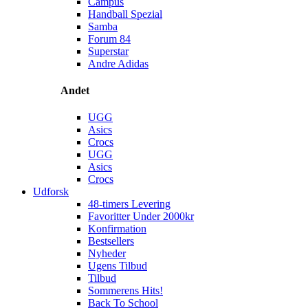
Campus
Handball Spezial
Samba
Forum 84
Superstar
Andre Adidas
Andet
UGG
Asics
Crocs
UGG
Asics
Crocs
Udforsk
48-timers Levering
Favoritter Under 2000kr
Konfirmation
Bestsellers
Nyheder
Ugens Tilbud
Tilbud
Sommerens Hits!
Back To School