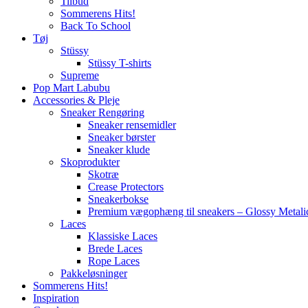
Tilbud
Sommerens Hits!
Back To School
Tøj
Stüssy
Stüssy T-shirts
Supreme
Pop Mart Labubu
Accessories & Pleje
Sneaker Rengøring
Sneaker rensemidler
Sneaker børster
Sneaker klude
Skoprodukter
Skotræ
Crease Protectors
Sneakerbokse
Premium vægophæng til sneakers – Glossy Metali
Laces
Klassiske Laces
Brede Laces
Rope Laces
Pakkeløsninger
Sommerens Hits!
Inspiration