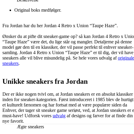
Original boks medfølger.
Fra Jordan har du her Jordan 4 Retro x Union “Taupe Haze”.
Ønsker du at pifte dit sneaker-game op? så kan Jordan 4 Retro x Uni
“Taupe Haze” være det, du lige står og mangler. Detaljerne på denne
model gør den til en klassiker, der vil passe perfekt til enhver sneaker-
samling. Jordan 4 Retro x Union “Taupe Haze” er til dig, der vil have
sneakers alle vil blive misundelig på. Se hele vores udvalg af
original
sneakers
.
Unikke sneakers fra Jordan
Der er ikke nogen tvivl om, at Jordan sneakers er en absolut klassiker
inden for sneaker-kategorien. Først introduceret i 1985 blev de hurtigt
et kulturelt fænomen og har fortsat med at være populære siden da
Enhver, der tager sit sneaker game seriøst, ved, at Jordan sneakers er e
must-have! Udforsk vores
udvalg
af designs og farver for at finde din
nye favorit.
Ægte sneakers