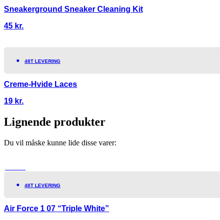
Sneakerground Sneaker Cleaning Kit
45
kr.
48T LEVERING
Creme-Hvide Laces
19
kr.
Lignende produkter
Du vil måske kunne lide disse varer:
TILBUD!
48T LEVERING
Air Force 1 07 “Triple White”