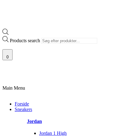
Products search
0
100% ÆGTE VARER
13.000+ GLADE KUNDER
100% SIKKER BETALI
Main Menu
Forside
Sneakers
Jordan
Jordan 1 High