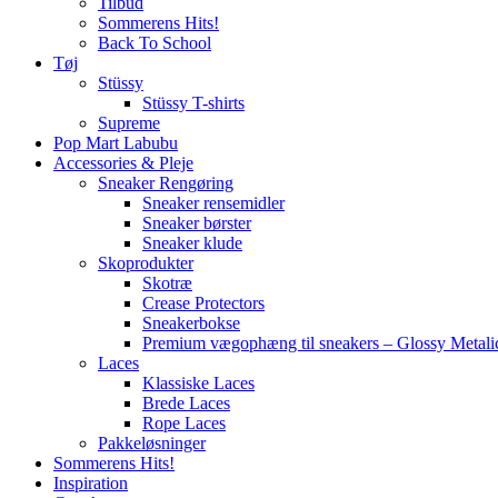
Tilbud
Sommerens Hits!
Back To School
Tøj
Stüssy
Stüssy T-shirts
Supreme
Pop Mart Labubu
Accessories & Pleje
Sneaker Rengøring
Sneaker rensemidler
Sneaker børster
Sneaker klude
Skoprodukter
Skotræ
Crease Protectors
Sneakerbokse
Premium vægophæng til sneakers – Glossy Metali
Laces
Klassiske Laces
Brede Laces
Rope Laces
Pakkeløsninger
Sommerens Hits!
Inspiration