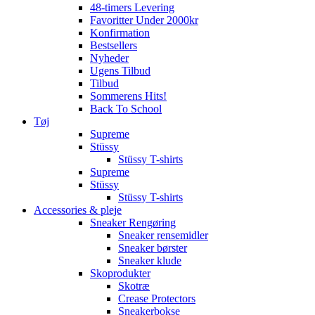
48-timers Levering
Favoritter Under 2000kr
Konfirmation
Bestsellers
Nyheder
Ugens Tilbud
Tilbud
Sommerens Hits!
Back To School
Tøj
Supreme
Stüssy
Stüssy T-shirts
Supreme
Stüssy
Stüssy T-shirts
Accessories & pleje
Sneaker Rengøring
Sneaker rensemidler
Sneaker børster
Sneaker klude
Skoprodukter
Skotræ
Crease Protectors
Sneakerbokse