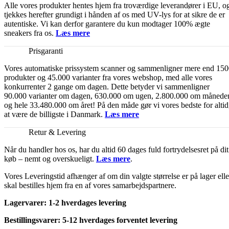
Alle vores produkter hentes hjem fra troværdige leverandører i EU, o
tjekkes herefter grundigt i hånden af os med UV-lys for at sikre de er
autentiske. Vi kan derfor garantere du kun modtager 100% ægte
sneakers fra os.
Læs mere
Prisgaranti
Vores automatiske prissystem scanner og sammenligner mere end 15
produkter og 45.000 varianter fra vores webshop, med alle vores
konkurrenter 2 gange om dagen. Dette betyder vi sammenligner
90.000 varianter om dagen, 630.000 om ugen, 2.800.000 om månede
og hele 33.480.000 om året! På den måde gør vi vores bedste for altid
at være de billigste i Danmark.
Læs mere
Retur & Levering
Når du handler hos os, har du altid 60 dages fuld fortrydelsesret på dit
køb – nemt og overskueligt.
Læs mere
.
Vores Leveringstid afhænger af om din valgte størrelse er på lager elle
skal bestilles hjem fra en af vores samarbejdspartnere.
Lagervarer: 1-2 hverdages levering
Bestillingsvarer: 5-12 hverdages forventet levering