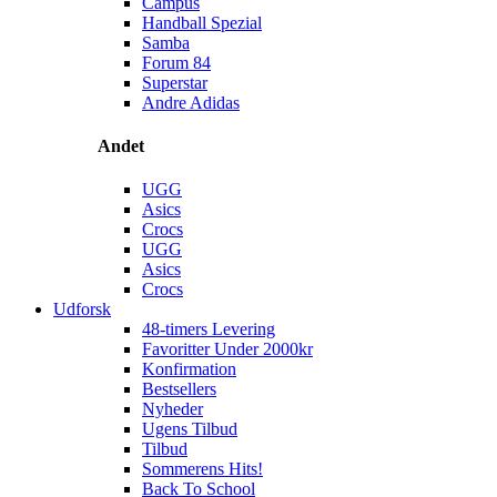
Campus
Handball Spezial
Samba
Forum 84
Superstar
Andre Adidas
Andet
UGG
Asics
Crocs
UGG
Asics
Crocs
Udforsk
48-timers Levering
Favoritter Under 2000kr
Konfirmation
Bestsellers
Nyheder
Ugens Tilbud
Tilbud
Sommerens Hits!
Back To School