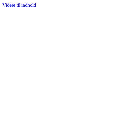
Videre til indhold
100% ÆGTE VARER
13.000+ GLADE KUNDER
100% SIKKER BETALI