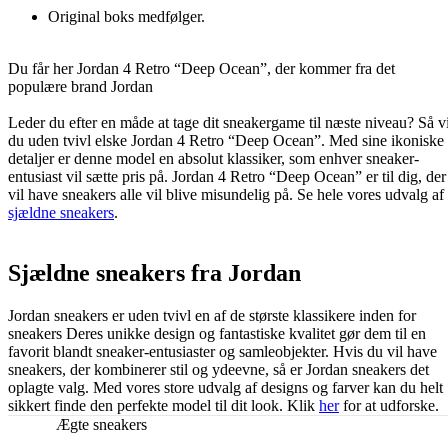
Original boks medfølger.
Du får her Jordan 4 Retro “Deep Ocean”, der kommer fra det
populære brand Jordan
Leder du efter en måde at tage dit sneakergame til næste niveau? Så vi
du uden tvivl elske Jordan 4 Retro “Deep Ocean”. Med sine ikoniske
detaljer er denne model en absolut klassiker, som enhver sneaker-
entusiast vil sætte pris på. Jordan 4 Retro “Deep Ocean” er til dig, der
vil have sneakers alle vil blive misundelig på. Se hele vores udvalg af
sjældne sneakers
.
Sjældne sneakers fra Jordan
Jordan sneakers er uden tvivl en af de største klassikere inden for
sneakers Deres unikke design og fantastiske kvalitet gør dem til en
favorit blandt sneaker-entusiaster og samleobjekter. Hvis du vil have
sneakers, der kombinerer stil og ydeevne, så er Jordan sneakers det
oplagte valg. Med vores store udvalg af designs og farver kan du helt
sikkert finde den perfekte model til dit look. Klik
her
for at udforske.
Ægte sneakers