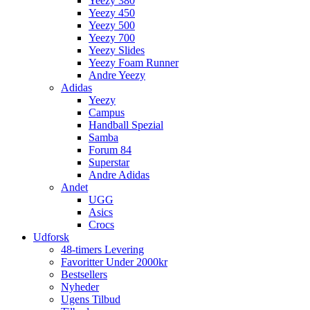
Yeezy 380
Yeezy 450
Yeezy 500
Yeezy 700
Yeezy Slides
Yeezy Foam Runner
Andre Yeezy
Adidas
Yeezy
Campus
Handball Spezial
Samba
Forum 84
Superstar
Andre Adidas
Andet
UGG
Asics
Crocs
Udforsk
48-timers Levering
Favoritter Under 2000kr
Bestsellers
Nyheder
Ugens Tilbud