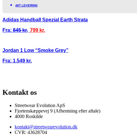
48T LEVERING
Adidas Handball Spezial Earth Strata
Fra:
845
kr.
799
kr.
Jordan 1 Low “Smoke Grey”
Fra:
1.549
kr.
100% ÆGTE VARER
13.000+ GLADE KUNDER
100% SIKKER BETAL
Kontakt os
Streetwear Evolution ApS
Fjortenskæppevej 9 (Afhentning efter aftale)
4000 Roskilde
kontakt@streetwearevolution.dk
CVR: 43628704