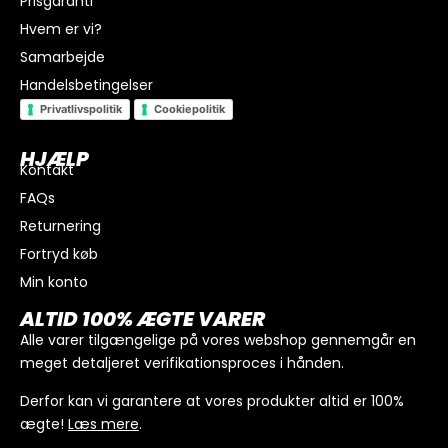
Prisgaranti
Hvem er vi?
Samarbejde
Handelsbetingelser
Privatlivspolitik
Cookiepolitik
HJÆLP
Kontakt
FAQs
Returnering
Fortryd køb
Min konto
I alt
0
kr.
ALTID 100% ÆGTE VARER
Køb for
300
kr.
mere for gratis fragt
Alle varer tilgængelige på vores webshop gennemgår en
meget detaljeret verifikationsproces i hånden.
GÅ TIL BETALING
Derfor kan vi garantere at vores produkter altid er 100%
ægte!
Læs mere
.