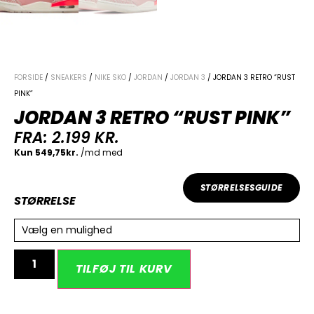
FORSIDE
/
SNEAKERS
/
NIKE SKO
/
JORDAN
/
JORDAN 3
/ JORDAN 3 RETRO “RUST
PINK”
JORDAN 3 RETRO “RUST PINK”
FRA:
2.199
KR.
STØRRELSESGUIDE
STØRRELSE
Vælg en mulighed
Alternative:
TILFØJ TIL KURV