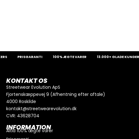
RS
PRISGARANTI
100% ÆGTE VARER
13.000+ GLADE KUNDER
KONTAKT OS
Streetwear Evolution ApS
Fjortenskæppevej 9 (Afhentning efter aftale)
4000 Roskilde
kontakt@streetwearevolution.dk
CVR: 43628704
INFORMATION
Altid 100% ægte varer