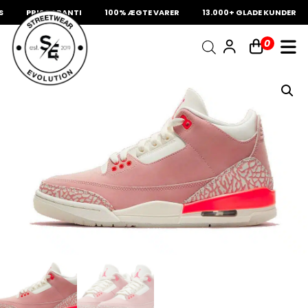
PRISGARANTI
100% ÆGTE VARER
13.000+ GLADE KUNDER
INDKØBSKURV
0
Fri fragt på sneakers
60 dages returret
Din kurv er tom.