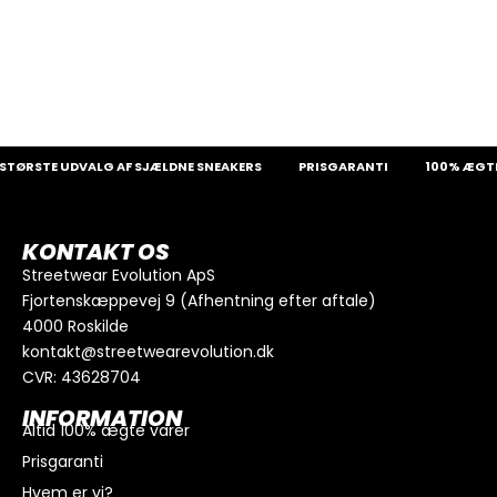
TØRSTE UDVALG AF SJÆLDNE SNEAKERS
PRISGARANTI
100% ÆGTE 
KONTAKT OS
Streetwear Evolution ApS
Fjortenskæppevej 9 (Afhentning efter aftale)
4000 Roskilde
kontakt@streetwearevolution.dk
CVR: 43628704
INFORMATION
Altid 100% ægte varer
Prisgaranti
Hvem er vi?