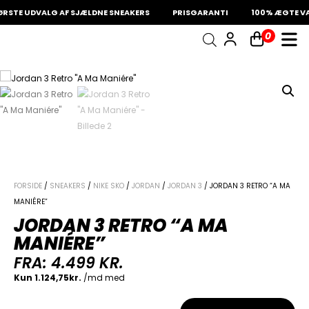
STE UDVALG AF SJÆLDNE SNEAKERS
PRISGARANTI
100% ÆGTE VA
0
INDKØBSKURV
Fri fragt på sneakers
60 dages returret
Din kurv er tom.
FORSIDE
/
SNEAKERS
/
NIKE SKO
/
JORDAN
/
JORDAN 3
/ JORDAN 3 RETRO “A MA
MANIÉRE”
JORDAN 3 RETRO “A MA
MANIÉRE”
FRA:
4.499
KR.