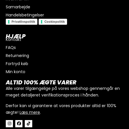
Samarbejde
Handelsbetingelser
Privatlivspolitik
Cookiepolitik
HJÆLP
Kontakt
FAQs
I alt
0
kr.
Returnering
Køb for
300
kr.
mere for gratis fragt
Fortryd køb
GÅ TIL BETALING
Min konto
ALTID 100% ÆGTE VARER
Alle varer tilgængelige på vores webshop gennemgår en
meget detaljeret verifikationsproces i hånden.
Derfor kan vi garantere at vores produkter altid er 100%
ægte!
Læs mere
.