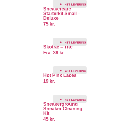
48T LEVERING
Sneakercare
Starterkit Small –
Deluxe
75
kr.
48T LEVERING
Skotræ – Træ
Fra:
39
kr.
48T LEVERING
Hot Pink Laces
19
kr.
48T LEVERING
Sneakerground
Sneaker Cleaning
Kit
45
kr.