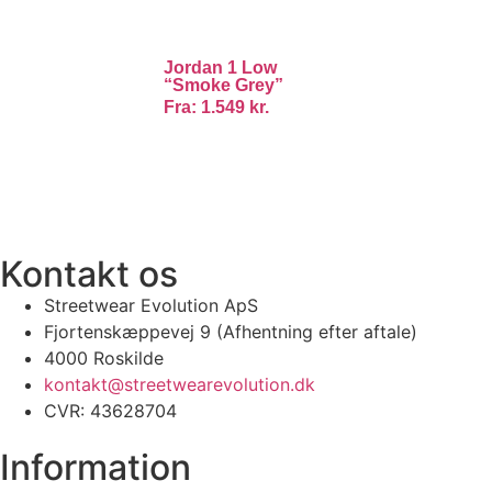
Jordan 1 Low
“Smoke Grey”
Fra:
1.549
kr.
100% ÆGTE VARER
13.000+ GLADE KUNDER
100% SIKKER BETALING
Kontakt os
Streetwear Evolution ApS
Fjortenskæppevej 9 (Afhentning efter aftale)
4000 Roskilde
kontakt@streetwearevolution.dk
CVR: 43628704
Information