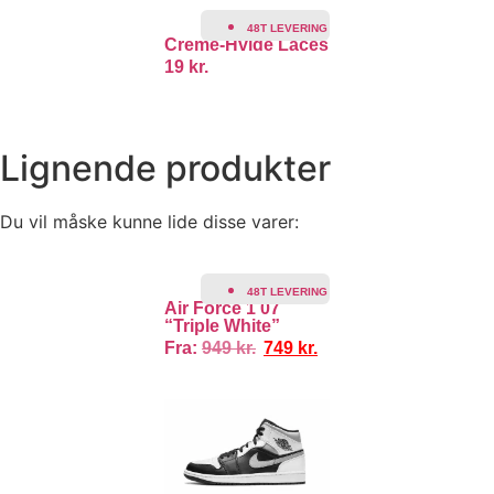
48T LEVERING
Creme-Hvide Laces
19
kr.
Lignende produkter
Du vil måske kunne lide disse varer:
TILBUD!
48T LEVERING
Air Force 1 07
“Triple White”
Fra:
949
kr.
749
kr.