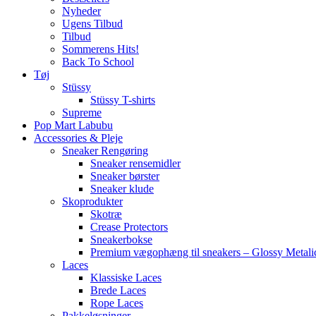
Nyheder
Ugens Tilbud
Tilbud
Sommerens Hits!
Back To School
Tøj
Stüssy
Stüssy T-shirts
Supreme
Pop Mart Labubu
Accessories & Pleje
Sneaker Rengøring
Sneaker rensemidler
Sneaker børster
Sneaker klude
Skoprodukter
Skotræ
Crease Protectors
Sneakerbokse
Premium vægophæng til sneakers – Glossy Metali
Laces
Klassiske Laces
Brede Laces
Rope Laces
Pakkeløsninger