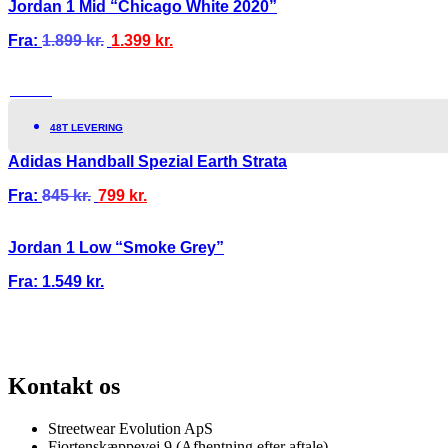
Jordan 1 Mid “Chicago White 2020”
Fra:
1.899
kr.
1.399
kr.
TILBUD!
48T LEVERING
Adidas Handball Spezial Earth Strata
Fra:
845
kr.
799
kr.
Jordan 1 Low “Smoke Grey”
Fra:
1.549
kr.
100% ÆGTE VARER
13.000+ GLADE KUNDER
100% SIKKER BETAL
Kontakt os
Streetwear Evolution ApS
Fjortenskæppevej 9 (Afhentning efter aftale)