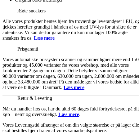
Ægte sneakers
Alle vores produkter hentes hjem fra troværdige leverandører i EU, o
tjekkes herefter grundigt i hånden af os med UV-lys for at sikre de er
autentiske. Vi kan derfor garantere du kun modtager 100% ægte
sneakers fra os.
Læs mere
Prisgaranti
Vores automatiske prissystem scanner og sammenligner mere end 15
produkter og 45.000 varianter fra vores webshop, med alle vores
konkurrenter 2 gange om dagen. Dette betyder vi sammenligner
90.000 varianter om dagen, 630.000 om ugen, 2.800.000 om månede
og hele 33.480.000 om året! På den måde gør vi vores bedste for altid
at være de billigste i Danmark.
Læs mere
Retur & Levering
Når du handler hos os, har du altid 60 dages fuld fortrydelsesret på dit
køb – nemt og overskueligt.
Læs mere
.
Vores Leveringstid afhænger af om din valgte størrelse er på lager elle
skal bestilles hjem fra en af vores samarbejdspartnere.