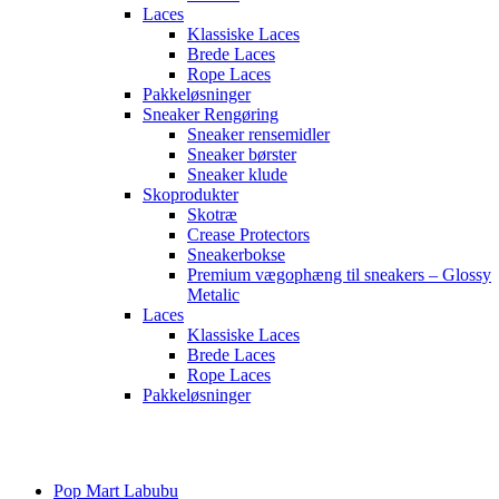
Laces
Klassiske Laces
Brede Laces
Rope Laces
Pakkeløsninger
Sneaker Rengøring
Sneaker rensemidler
Sneaker børster
Sneaker klude
Skoprodukter
Skotræ
Crease Protectors
Sneakerbokse
Premium vægophæng til sneakers – Glossy
Metalic
Laces
Klassiske Laces
Brede Laces
Rope Laces
Pakkeløsninger
Main
Menu
Pop Mart Labubu