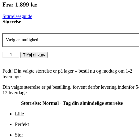
Fra:
1.899
kr.
Størrelsesguide
Størrelse
Vælg en mulighed
Jordan
Tilføj til kurv
2
Retro
"Craft
Fedt! Din valgte størrelse er på lager – bestil nu og modtag om 1-2
Muslin"
hverdage
antal
Din valgte størrelse er på bestilling, forvent derfor levering indenfor 5
12 hverdage
Størrelse:
Normal - Tag din almindelige størrelse
Lille
Perfekt
Stor