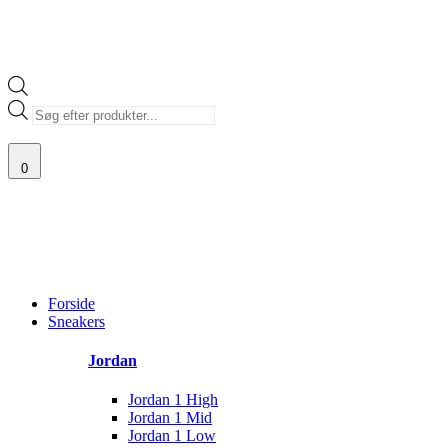
Products
search
0
100% ÆGTE VARER
13.000+ GLADE KUNDER
100% SIKKER BETALIN
Main
Menu
Forside
Sneakers
Jordan
Jordan 1 High
Jordan 1 Mid
Jordan 1 Low