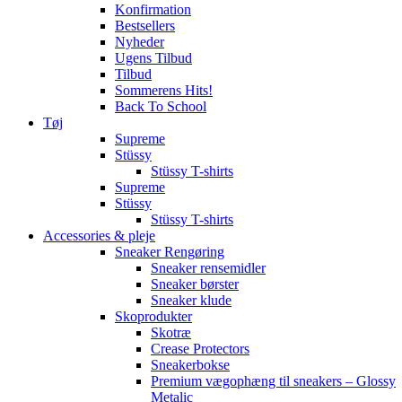
Konfirmation
Bestsellers
Nyheder
Ugens Tilbud
Tilbud
Sommerens Hits!
Back To School
Tøj
Supreme
Stüssy
Stüssy T-shirts
Supreme
Stüssy
Stüssy T-shirts
Accessories & pleje
Sneaker Rengøring
Sneaker rensemidler
Sneaker børster
Sneaker klude
Skoprodukter
Skotræ
Crease Protectors
Sneakerbokse
Premium vægophæng til sneakers – Glossy
Metalic