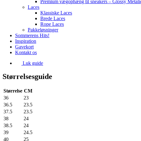
Premium vægophæng til sneakers – Glossy Metali
Laces
Klassiske Laces
Brede Laces
Rope Laces
Pakkeløsninger
Sommerens Hits!
Inspiration
Gavekort
Kontakt os
Luk guide
Størrelsesguide
Størrelse
CM
36
23
36.5
23.5
37.5
23.5
38
24
38.5
24
39
24.5
40
25