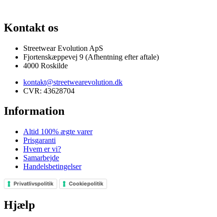
100% ÆGTE VARER
13.000+ GLADE KUNDER
100% SIKKER BETALING
Kontakt os
Streetwear Evolution ApS
Fjortenskæppevej 9 (Afhentning efter aftale)
4000 Roskilde
kontakt@streetwearevolution.dk
CVR: 43628704
Information
Altid 100% ægte varer
Prisgaranti
Hvem er vi?
Samarbejde
Handelsbetingelser
Privatlivspolitik
Cookiepolitik
Hjælp