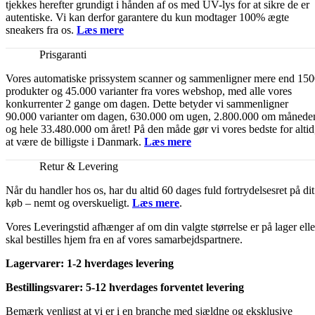
tjekkes herefter grundigt i hånden af os med UV-lys for at sikre de er
autentiske. Vi kan derfor garantere du kun modtager 100% ægte
sneakers fra os.
Læs mere
Prisgaranti
Vores automatiske prissystem scanner og sammenligner mere end 15
produkter og 45.000 varianter fra vores webshop, med alle vores
konkurrenter 2 gange om dagen. Dette betyder vi sammenligner
90.000 varianter om dagen, 630.000 om ugen, 2.800.000 om månede
og hele 33.480.000 om året! På den måde gør vi vores bedste for altid
at være de billigste i Danmark.
Læs mere
Retur & Levering
Når du handler hos os, har du altid 60 dages fuld fortrydelsesret på dit
køb – nemt og overskueligt.
Læs mere
.
Vores Leveringstid afhænger af om din valgte størrelse er på lager elle
skal bestilles hjem fra en af vores samarbejdspartnere.
Lagervarer: 1-2 hverdages levering
Bestillingsvarer: 5-12 hverdages forventet levering
Bemærk venligst at vi er i en branche med sjældne og eksklusive