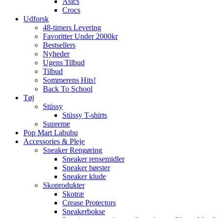
Asics
Crocs
Udforsk
48-timers Levering
Favoritter Under 2000kr
Bestsellers
Nyheder
Ugens Tilbud
Tilbud
Sommerens Hits!
Back To School
Tøj
Stüssy
Stüssy T-shirts
Supreme
Pop Mart Labubu
Accessories & Pleje
Sneaker Rengøring
Sneaker rensemidler
Sneaker børster
Sneaker klude
Skoprodukter
Skotræ
Crease Protectors
Sneakerbokse