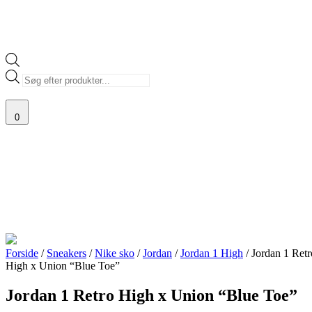
Products
search
0
Forside
/
Sneakers
/
Nike sko
/
Jordan
/
Jordan 1 High
/ Jordan 1 Retr
High x Union “Blue Toe”
Jordan 1 Retro High x Union “Blue Toe”