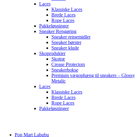
Laces
Klassiske Laces
Brede Laces
Rope Laces
Pakkeløsninger
Sneaker Rengøring
Sneaker rensemidler
Sneaker børster
Sneaker klude
Skoprodukter
Skotræ
Crease Protectors
Sneakerbokse
Premium vægophæng til sneakers – Glossy
Metalic
Laces
Klassiske Laces
Brede Laces
Rope Laces
Pakkeløsninger
Main
Menu
Pop Mart Labubu