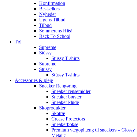
Konfirmation
Bestsellers
Nyheder
Ugens Tilbud
Tilbud
Sommerens Hits!
Back To School
Tøj
Supreme
Stüssy
Stüssy T-shirts
Supreme
Stüssy
Stüssy T-shirts
Accessories & pleje
Sneaker Rengøring
Sneaker rensemidler
Sneaker børster
Sneaker klude
Skoprodukter
Skotræ
Crease Protectors
Sneakerbokse
Premium vægophæng til sneakers – Glossy
Metalic