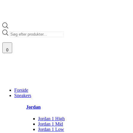
Products
search
0
00% ÆGTE VARER
13.000+ GLADE KUNDER
100% SIKKER BETALING
Main
Menu
Forside
Sneakers
Jordan
Jordan 1 High
Jordan 1 Mid
Jordan 1 Low