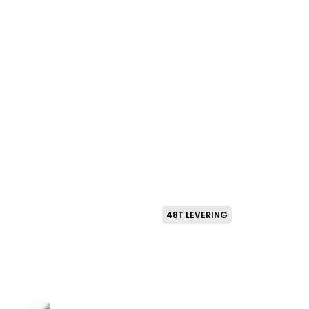
75
kr.
48T LEVERING