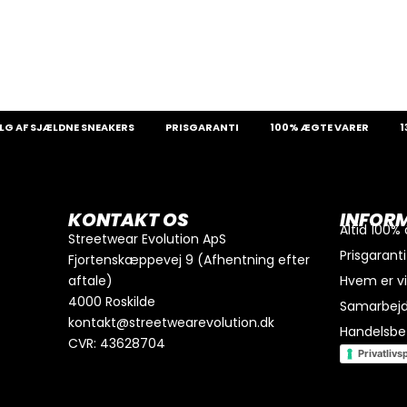
SJÆLDNE SNEAKERS
PRISGARANTI
100% ÆGTE VARER
13.000
0
kr.
I alt
Køb for
300
kr.
mere for gratis fragt
KONTAKT OS
INFOR
GÅ TIL BETALING
Altid 100%
Streetwear Evolution ApS
Prisgaranti
Fjortenskæppevej 9 (Afhentning efter
aftale)
Hvem er v
4000 Roskilde
Samarbej
kontakt@streetwearevolution.dk
Handelsbet
CVR: 43628704
Privatlivsp