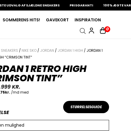
VALG AF SJÆLDNE SNEAKERS
PRISGARANTI
100% ÆGTE VARER
SOMMERENS HITS!
GAVEKORT
INSPIRATION
0
/
SNEAKERS
/
NIKE SKO
/
JORDAN
/
JORDAN 1 HIGH
/ JORDAN 1
GH “CRIMSON TINT”
DAN 1 RETRO HIGH
RIMSON TINT”
.999
KR.
STØRRELSESGUIDE
ELSE
en mulighed