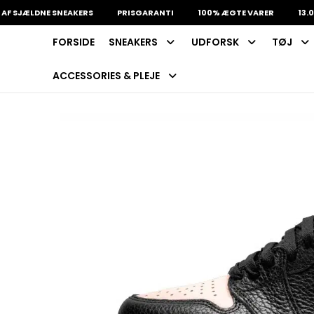
ÆLDNE SNEAKERS
PRISGARANTI
100% ÆGTE VARER
13.000+ G
FORSIDE
SNEAKERS
UDFORSK
TØJ
INDKØBSKURV
Fri fragt på sneakers
60 dages returret
ACCESSORIES & PLEJE
Din kurv er tom.