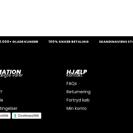
+ GLADE KUNDER
100% SIKKER BETALING
SKANDINAVIENS STØRSTE 
MATION
HJÆLP
 ægte varer
Kontakt
FAQs
i?
Returnering
de
Fortryd køb
ingelser
Min konto
olitik
Cookiepolitik