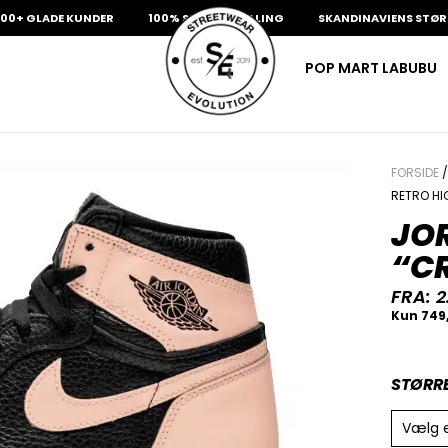
LADE KUNDER
100% SIKKER BETALING
SKANDINAVIENS STØRSTE UD
POP MART LABUBU
FORSIDE
RETRO HI
JOR
“C
FRA:
2
STØRR
Vælg 