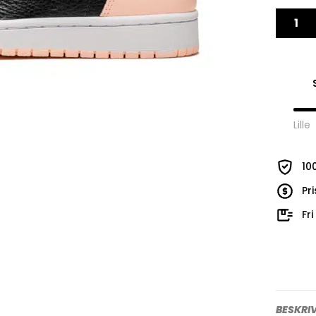
Lille
10
Pr
Fr
BESKRI