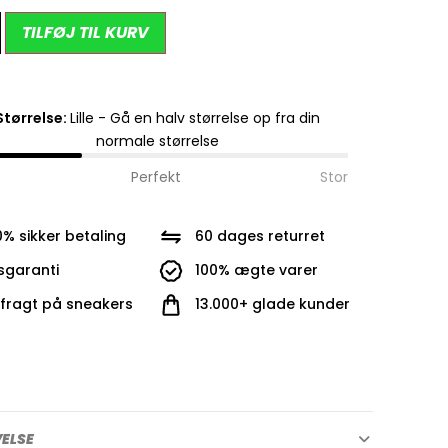
Alternative:
TILFØJ TIL KURV
Størrelse:
Lille - Gå en halv størrelse op fra din
normale størrelse
Perfekt
Stor
0% sikker betaling
60 dages returret
isgaranti
100% ægte varer
i fragt på sneakers
13.000+ glade kunder
VELSE