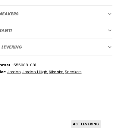
NEAKERS
RANTI
 LEVERING
mmer
555088-081
ier
Jordan
,
Jordan 1 High
,
Nike sko
,
Sneakers
48T LEVERING