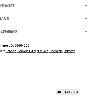
NEAKERS
RANTI
 LEVERING
mmer
DV9565-006
ier
Jordan
,
Jordan 1 Mid
,
Nike sko
,
Sneakers
,
Udforsk
48T LEVERING