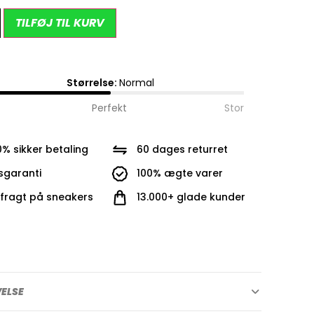
Alternative:
TILFØJ TIL KURV
Størrelse:
Normal
Perfekt
Stor
0% sikker betaling
60 dages returret
isgaranti
100% ægte varer
i fragt på sneakers
13.000+ glade kunder
VELSE