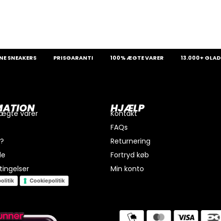
EAKERS
PRISGARANTI
100% ÆGTE VARER
13.000+ GLADE KUN
MATION
HJÆLP
 ægte varer
Kontakt
FAQs
i?
Returnering
de
Fortryd køb
ingelser
Min konto
olitik
Cookiepolitik