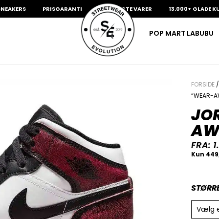
ERS
PRISGARANTI
100% ÆGTE VARER
13.000+ GLADE KUNDER
POP MART LABUBU
FORSIDE
“WEAR-A
JO
AW
FRA:
1
STØRR
Vælg 