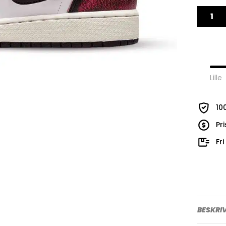
Lille
10
Pr
Fr
BESKRI