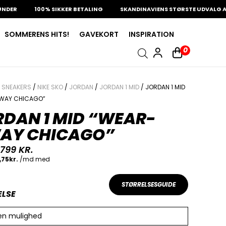
100% SIKKER BETALING
SKANDINAVIENS STØRSTE UDVALG AF SJÆ
SOMMERENS HITS!
GAVEKORT
INSPIRATION
0
/
SNEAKERS
/
NIKE SKO
/
JORDAN
/
JORDAN 1 MID
/ JORDAN 1 MID
WAY CHICAGO”
RDAN 1 MID “WEAR-
AY CHICAGO”
.799
KR.
STØRRELSESGUIDE
ELSE
en mulighed