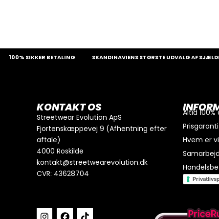
0% SIKKER BETALING
SKANDINAVIENS STØRSTE UDVALG AF SJÆLDNE SN
0
kr.
I alt
Køb for
300
kr.
mere for gratis fragt
KONTAKT OS
INFOR
GÅ TIL BETALING
Altid 100%
Streetwear Evolution ApS
Prisgaranti
Fjortenskæppevej 9 (Afhentning efter
aftale)
Hvem er v
4000 Roskilde
Samarbej
kontakt@streetwearevolution.dk
Handelsbet
CVR: 43628704
Privatlivsp