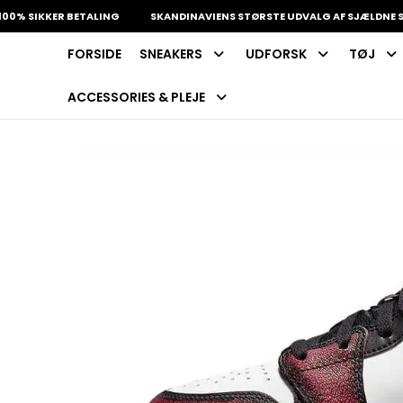
IKKER BETALING
SKANDINAVIENS STØRSTE UDVALG AF SJÆLDNE SNEAK
FORSIDE
SNEAKERS
UDFORSK
TØJ
INDKØBSKURV
Fri fragt på sneakers
60 dages returret
ACCESSORIES & PLEJE
Din kurv er tom.