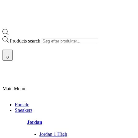
Products search
0
100% ÆGTE VARER
13.000+ GLADE KUNDER
100% SIKKER BETALIN
Main Menu
Forside
Sneakers
Jordan
Jordan 1 High