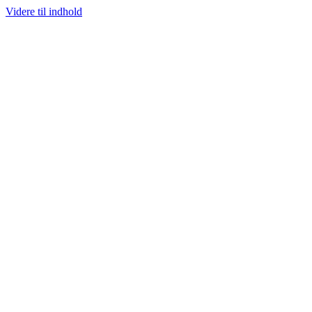
Videre til indhold
100% ÆGTE VARER
13.000+ GLADE KUNDER
100% SIKKER BETALIN