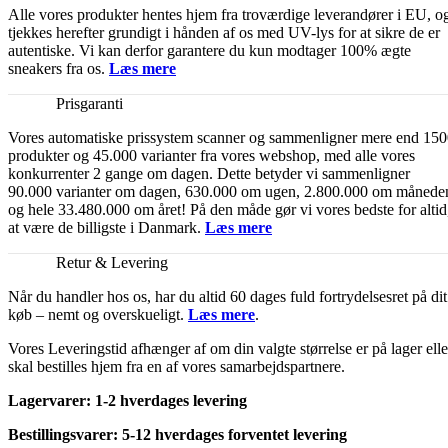
Alle vores produkter hentes hjem fra troværdige leverandører i EU, o
tjekkes herefter grundigt i hånden af os med UV-lys for at sikre de er
autentiske. Vi kan derfor garantere du kun modtager 100% ægte
sneakers fra os.
Læs mere
Prisgaranti
Vores automatiske prissystem scanner og sammenligner mere end 15
produkter og 45.000 varianter fra vores webshop, med alle vores
konkurrenter 2 gange om dagen. Dette betyder vi sammenligner
90.000 varianter om dagen, 630.000 om ugen, 2.800.000 om månede
og hele 33.480.000 om året! På den måde gør vi vores bedste for altid
at være de billigste i Danmark.
Læs mere
Retur & Levering
Når du handler hos os, har du altid 60 dages fuld fortrydelsesret på dit
køb – nemt og overskueligt.
Læs mere
.
Vores Leveringstid afhænger af om din valgte størrelse er på lager elle
skal bestilles hjem fra en af vores samarbejdspartnere.
Lagervarer: 1-2 hverdages levering
Bestillingsvarer: 5-12 hverdages forventet levering