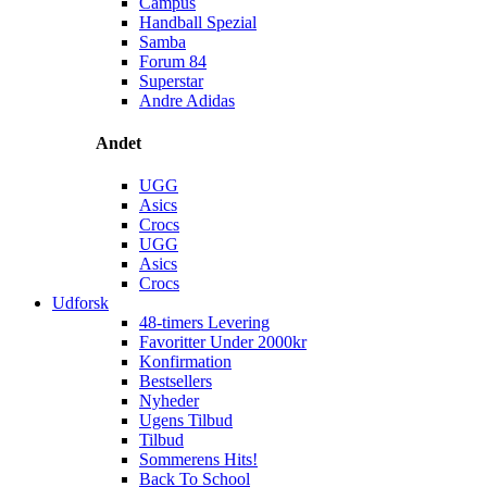
Campus
Handball Spezial
Samba
Forum 84
Superstar
Andre Adidas
Andet
UGG
Asics
Crocs
UGG
Asics
Crocs
Udforsk
48-timers Levering
Favoritter Under 2000kr
Konfirmation
Bestsellers
Nyheder
Ugens Tilbud
Tilbud
Sommerens Hits!
Back To School