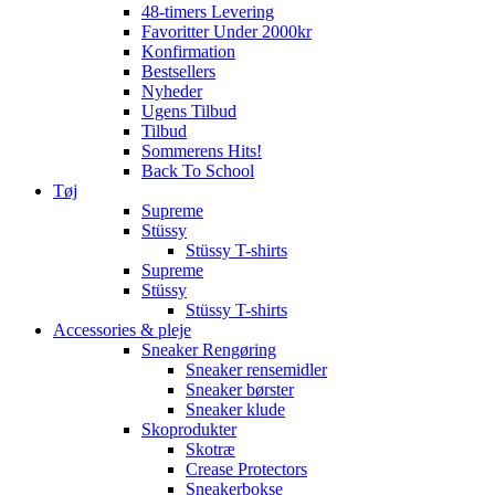
48-timers Levering
Favoritter Under 2000kr
Konfirmation
Bestsellers
Nyheder
Ugens Tilbud
Tilbud
Sommerens Hits!
Back To School
Tøj
Supreme
Stüssy
Stüssy T-shirts
Supreme
Stüssy
Stüssy T-shirts
Accessories & pleje
Sneaker Rengøring
Sneaker rensemidler
Sneaker børster
Sneaker klude
Skoprodukter
Skotræ
Crease Protectors
Sneakerbokse