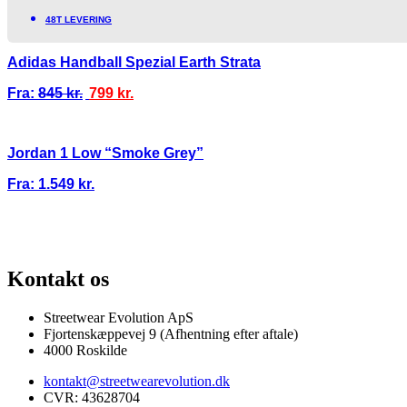
48T LEVERING
Adidas Handball Spezial Earth Strata
Fra:
845
kr.
799
kr.
Jordan 1 Low “Smoke Grey”
Fra:
1.549
kr.
100% ÆGTE VARER
13.000+ GLADE KUNDER
100% SIKKER BETALI
Kontakt os
Streetwear Evolution ApS
Fjortenskæppevej 9 (Afhentning efter aftale)
4000 Roskilde
kontakt@streetwearevolution.dk
CVR: 43628704