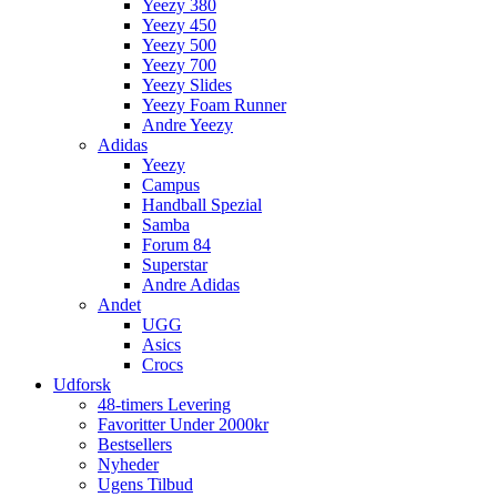
Yeezy 380
Yeezy 450
Yeezy 500
Yeezy 700
Yeezy Slides
Yeezy Foam Runner
Andre Yeezy
Adidas
Yeezy
Campus
Handball Spezial
Samba
Forum 84
Superstar
Andre Adidas
Andet
UGG
Asics
Crocs
Udforsk
48-timers Levering
Favoritter Under 2000kr
Bestsellers
Nyheder
Ugens Tilbud