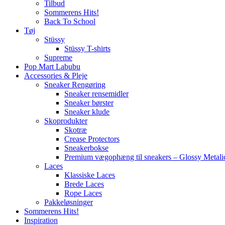
Tilbud
Sommerens Hits!
Back To School
Tøj
Stüssy
Stüssy T-shirts
Supreme
Pop Mart Labubu
Accessories & Pleje
Sneaker Rengøring
Sneaker rensemidler
Sneaker børster
Sneaker klude
Skoprodukter
Skotræ
Crease Protectors
Sneakerbokse
Premium vægophæng til sneakers – Glossy Metali
Laces
Klassiske Laces
Brede Laces
Rope Laces
Pakkeløsninger
Sommerens Hits!
Inspiration