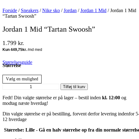
Forside
/
Sneakers
/
Nike sko
/
Jordan
/
Jordan 1 Mid
/ Jordan 1 Mid
“Tartan Swoosh”
Jordan 1 Mid “Tartan Swoosh”
1.799
kr.
Størrelsesguide
Størrelse
Vælg en mulighed
Jordan
Tilføj til kurv
1
Mid
Fedt! Din valgte størrelse er på lager – bestil inden
kl. 12:00
og
"Tartan
modtag næste hverdag!
Swoosh"
Din valgte størrelse er på bestilling, forvent derfor levering indenfor 5
antal
12 hverdage
Størrelse:
Lille - Gå en halv størrelse op fra din normale størrels