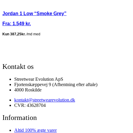
Jordan 1 Low “Smoke Grey”
Fra:
1.549
kr.
ISGARANTI
100% ÆGTE VARER
13.000+ GLADE KUNDER
100% SI
Kontakt os
Streetwear Evolution ApS
Fjortenskæppevej 9 (Afhentning efter aftale)
4000 Roskilde
kontakt@streetwearevolution.dk
CVR: 43628704
Information
Altid 100% ægte varer