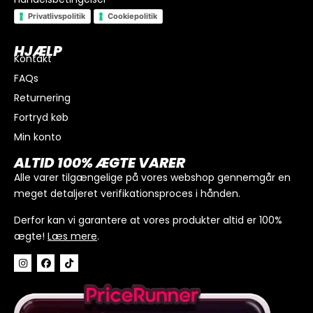
Privatlivspolitik
Cookiepolitik
HJÆLP
Kontakt
FAQs
Returnering
Fortryd køb
Min konto
I alt
0
kr.
ALTID 100% ÆGTE VARER
Køb for
300
kr.
mere for gratis fragt
Alle varer tilgængelige på vores webshop gennemgår en
meget detaljeret verifikationsproces i hånden.
GÅ TIL BETALING
Derfor kan vi garantere at vores produkter altid er 100%
ægte!
Læs mere
.