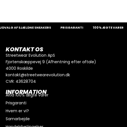
DVALG AF SJÆLDNE SNEAKERS
PRISGARANTI
100% ÆGTE VARER
KONTAKT OS
Streetwear Evolution ApS
Fjortenskæppevej 9 (Afhentning efter aftale)
4000 Roskilde
kontakt@streetwearevolution.dk
CVR: 43628704
INFORMATION
Altid 100% ægte varer
Prisgaranti
Hvem er vi?
Samarbejde
Handelsbetingelser