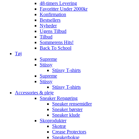
48-timers Levering
Favoritter Under 2000kr
Konfirmation
Bestsellers
Nyheder
Ugens Tilbud
Tilbud
Sommerens Hits!
Back To School
Tøj
Supreme
Stüssy
Stüssy T-shirts
Supreme
Stüssy
Stüssy T-shirts
Accessories & pleje
Sneaker Rengøring
Sneaker rensemidler
Sneaker børster
Sneaker klude
Skoprodukter
Skotræ
Crease Protectors
Sneakerbokse