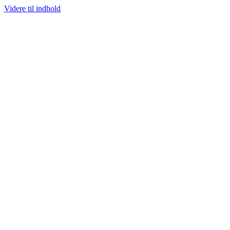
Videre til indhold
100% ÆGTE VARER
13.000+ GLADE KUNDER
100% SIKKER BETAL