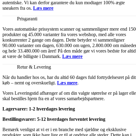
autentiske. Vi kan derfor garantere du kun modtager 100% ægte
sneakers fra os.
Læs mere
Prisgaranti
Vores automatiske prissystem scanner og sammenligner mere end 15
produkter og 45.000 varianter fra vores webshop, med alle vores
konkurrenter 2 gange om dagen. Dette betyder vi sammenligner
90.000 varianter om dagen, 630.000 om ugen, 2.800.000 om månede
og hele 33.480.000 om året! På den måde gør vi vores bedste for altid
at være de billigste i Danmark.
Læs mere
Retur & Levering
Når du handler hos os, har du altid 60 dages fuld fortrydelsesret på dit
køb – nemt og overskueligt.
Læs mere
.
Vores Leveringstid afhænger af om din valgte størrelse er på lager elle
skal bestilles hjem fra en af vores samarbejdspartnere.
Lagervarer: 1-2 hverdages levering
Bestillingsvarer: 5-12 hverdages forventet levering
Bemærk venligst at vi er i en branche med sjældne og eksklusive
produkter, som ikke bare lige er til at opdrive alle steder. Dette kan i