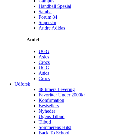
Campus
Handball Spezial
Samba
Forum 84
Superstar
Andre Adidas
Andet
UGG
Asics
Crocs
UGG
Asics
Crocs
Udforsk
48-timers Levering
Favoritter Under 2000kr
Konfirmation
Bestsellers
Nyheder
Ugens Tilbud
Tilbud
Sommerens Hits!
Back To School