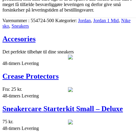
meget få tilfælde besværliggøre leveringen og derfor give små
forsinkelser på leveringstiden af bestillingsvarer.
Varenummer
554724-500
Kategorier
Jordan
,
Jordan 1 Mid
,
Nike
sko
,
Sneakers
Accesories
Det perfekte tilbehør til dine sneakers
48-timers Levering
Crease Protectors
Fra:
25
kr.
48-timers Levering
Sneakercare Starterkit Small – Deluxe
75
kr.
48-timers Levering