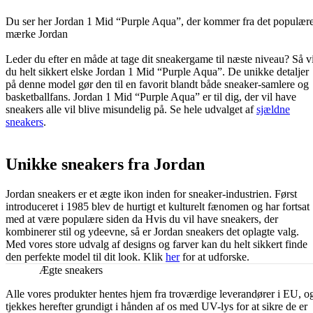
Du ser her Jordan 1 Mid “Purple Aqua”, der kommer fra det populær
mærke Jordan
Leder du efter en måde at tage dit sneakergame til næste niveau? Så vi
du helt sikkert elske Jordan 1 Mid “Purple Aqua”. De unikke detaljer
på denne model gør den til en favorit blandt både sneaker-samlere og
basketballfans. Jordan 1 Mid “Purple Aqua” er til dig, der vil have
sneakers alle vil blive misundelig på. Se hele udvalget af
sjældne
sneakers
.
Unikke sneakers fra Jordan
Jordan sneakers er et ægte ikon inden for sneaker-industrien. Først
introduceret i 1985 blev de hurtigt et kulturelt fænomen og har fortsat
med at være populære siden da Hvis du vil have sneakers, der
kombinerer stil og ydeevne, så er Jordan sneakers det oplagte valg.
Med vores store udvalg af designs og farver kan du helt sikkert finde
den perfekte model til dit look. Klik
her
for at udforske.
Ægte sneakers
Alle vores produkter hentes hjem fra troværdige leverandører i EU, o
tjekkes herefter grundigt i hånden af os med UV-lys for at sikre de er