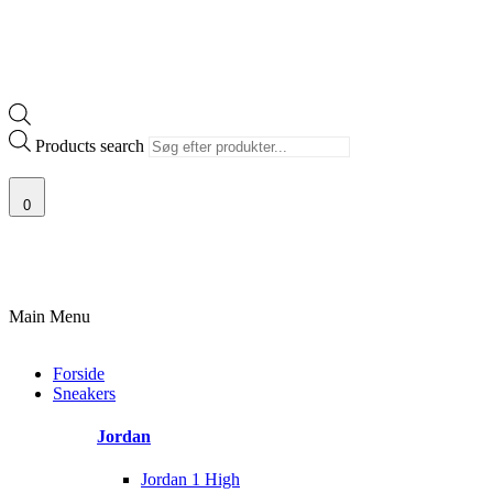
Products search
0
100% ÆGTE VARER
13.000+ GLADE KUNDER
100% SIKKER BETAL
Main Menu
Forside
Sneakers
Jordan
Jordan 1 High