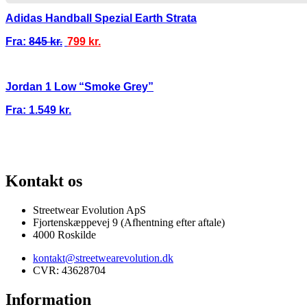
Adidas Handball Spezial Earth Strata
Fra:
845
kr.
799
kr.
Jordan 1 Low “Smoke Grey”
Fra:
1.549
kr.
100% ÆGTE VARER
13.000+ GLADE KUNDER
100% SIKKER BETA
Kontakt os
Streetwear Evolution ApS
Fjortenskæppevej 9 (Afhentning efter aftale)
4000 Roskilde
kontakt@streetwearevolution.dk
CVR: 43628704
Information