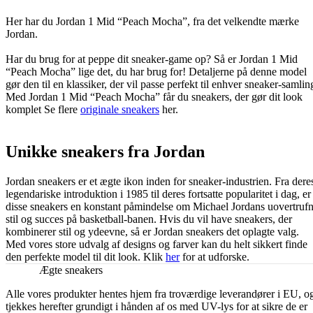
Her har du Jordan 1 Mid “Peach Mocha”, fra det velkendte mærke
Jordan.
Har du brug for at peppe dit sneaker-game op? Så er Jordan 1 Mid
“Peach Mocha” lige det, du har brug for! Detaljerne på denne model
gør den til en klassiker, der vil passe perfekt til enhver sneaker-samlin
Med Jordan 1 Mid “Peach Mocha” får du sneakers, der gør dit look
komplet Se flere
originale sneakers
her.
Unikke sneakers fra Jordan
Jordan sneakers er et ægte ikon inden for sneaker-industrien. Fra dere
legendariske introduktion i 1985 til deres fortsatte popularitet i dag, er
disse sneakers en konstant påmindelse om Michael Jordans uovertruf
stil og succes på basketball-banen. Hvis du vil have sneakers, der
kombinerer stil og ydeevne, så er Jordan sneakers det oplagte valg.
Med vores store udvalg af designs og farver kan du helt sikkert finde
den perfekte model til dit look. Klik
her
for at udforske.
Ægte sneakers
Alle vores produkter hentes hjem fra troværdige leverandører i EU, o
tjekkes herefter grundigt i hånden af os med UV-lys for at sikre de er