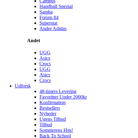
Campus
Handball Spezial
Samba
Forum 84
Superstar
Andre Adidas
Andet
UGG
Asics
Crocs
UGG
Asics
Crocs
Udforsk
48-timers Levering
Favoritter Under 2000kr
Konfirmation
Bestsellers
Nyheder
Ugens Tilbud
Tilbud
Sommerens Hits!
Back To School