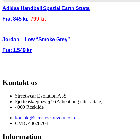
Adidas Handball Spezial Earth Strata
Fra:
845
kr.
799
kr.
Jordan 1 Low “Smoke Grey”
Fra:
1.549
kr.
100% ÆGTE VARER
13.000+ GLADE KUNDER
100% SIKKER BETAL
Kontakt os
Streetwear Evolution ApS
Fjortenskæppevej 9 (Afhentning efter aftale)
4000 Roskilde
kontakt@streetwearevolution.dk
CVR: 43628704
Information