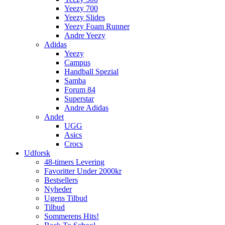
Yeezy 700
Yeezy Slides
Yeezy Foam Runner
Andre Yeezy
Adidas
Yeezy
Campus
Handball Spezial
Samba
Forum 84
Superstar
Andre Adidas
Andet
UGG
Asics
Crocs
Udforsk
48-timers Levering
Favoritter Under 2000kr
Bestsellers
Nyheder
Ugens Tilbud
Tilbud
Sommerens Hits!