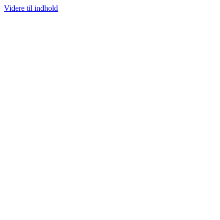
Videre til indhold
100% ÆGTE VARER
13.000+ GLADE KUNDER
100% SIKKER BETALIN