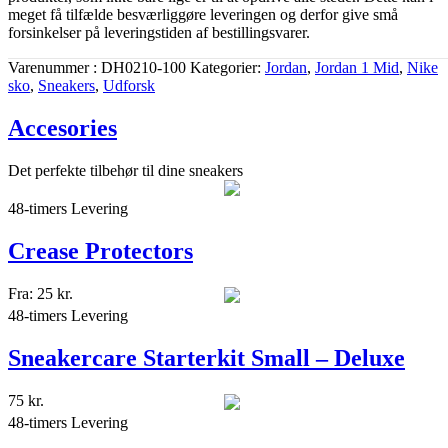
meget få tilfælde besværliggøre leveringen og derfor give små
forsinkelser på leveringstiden af bestillingsvarer.
Varenummer
DH0210-100
Kategorier
Jordan
,
Jordan 1 Mid
,
Nike
sko
,
Sneakers
,
Udforsk
Accesories
Det perfekte tilbehør til dine sneakers
48-timers Levering
Crease Protectors
Fra:
25
kr.
48-timers Levering
Sneakercare Starterkit Small – Deluxe
75
kr.
48-timers Levering