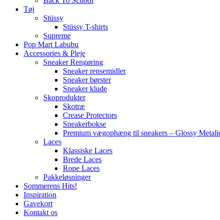
Back To School
Tøj
Stüssy
Stüssy T-shirts
Supreme
Pop Mart Labubu
Accessories & Pleje
Sneaker Rengøring
Sneaker rensemidler
Sneaker børster
Sneaker klude
Skoprodukter
Skotræ
Crease Protectors
Sneakerbokse
Premium vægophæng til sneakers – Glossy Metali
Laces
Klassiske Laces
Brede Laces
Rope Laces
Pakkeløsninger
Sommerens Hits!
Inspiration
Gavekort
Kontakt os