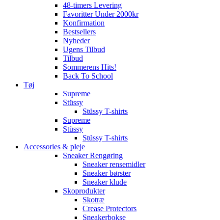
48-timers Levering
Favoritter Under 2000kr
Konfirmation
Bestsellers
Nyheder
Ugens Tilbud
Tilbud
Sommerens Hits!
Back To School
Tøj
Supreme
Stüssy
Stüssy T-shirts
Supreme
Stüssy
Stüssy T-shirts
Accessories & pleje
Sneaker Rengøring
Sneaker rensemidler
Sneaker børster
Sneaker klude
Skoprodukter
Skotræ
Crease Protectors
Sneakerbokse