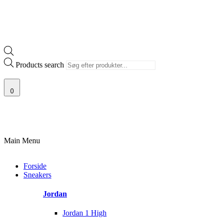
Products search
0
100% ÆGTE VARER
13.000+ GLADE KUNDER
100% SIKKER BETALIN
Main Menu
Forside
Sneakers
Jordan
Jordan 1 High