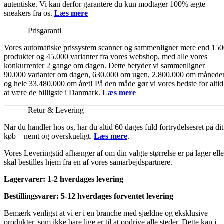
autentiske. Vi kan derfor garantere du kun modtager 100% ægte
sneakers fra os.
Læs mere
Prisgaranti
Vores automatiske prissystem scanner og sammenligner mere end 15
produkter og 45.000 varianter fra vores webshop, med alle vores
konkurrenter 2 gange om dagen. Dette betyder vi sammenligner
90.000 varianter om dagen, 630.000 om ugen, 2.800.000 om månede
og hele 33.480.000 om året! På den måde gør vi vores bedste for altid
at være de billigste i Danmark.
Læs mere
Retur & Levering
Når du handler hos os, har du altid 60 dages fuld fortrydelsesret på dit
køb – nemt og overskueligt.
Læs mere
.
Vores Leveringstid afhænger af om din valgte størrelse er på lager elle
skal bestilles hjem fra en af vores samarbejdspartnere.
Lagervarer: 1-2 hverdages levering
Bestillingsvarer: 5-12 hverdages forventet levering
Bemærk venligst at vi er i en branche med sjældne og eksklusive
produkter, som ikke bare lige er til at opdrive alle steder. Dette kan i