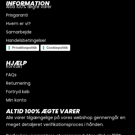
INFORMATION
Altid 100% ægte varer
Prisgaranti
Hvem er vi?
Samarbejde
Handelsbetingelser
Privatlivspolitik
Cookiepolitik
HJÆLP
Kontakt
FAQs
I alt
0
kr.
Returnering
Køb for
300
kr.
mere for gratis fragt
Fortryd køb
GÅ TIL BETALING
Min konto
ALTID 100% ÆGTE VARER
Alle varer tilgængelige på vores webshop gennemgår en
meget detaljeret verifikationsproces i hånden.