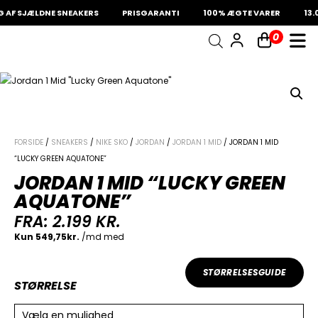
AF SJÆLDNE SNEAKERS
PRISGARANTI
100% ÆGTE VARER
13.0
0
INDKØBSKURV
Fri fragt på sneakers
60 dages returret
Din kurv er tom.
FORSIDE
/
SNEAKERS
/
NIKE SKO
/
JORDAN
/
JORDAN 1 MID
/ JORDAN 1 MID
“LUCKY GREEN AQUATONE”
JORDAN 1 MID “LUCKY GREEN
AQUATONE”
FRA:
2.199
KR.
STØRRELSESGUIDE
STØRRELSE
Vælg en mulighed