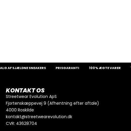
G AF SJÆLDNE SNEAKERS
PRISGARANTI
100% ÆGTE VARER
1
KONTAKT OS
Streetwear Evolution ApS
Fjortenskæppevej 9 (Afhentning efter aftale)
4000 Roskilde
kontakt@streetwearevolution.dk
CVR: 43628704