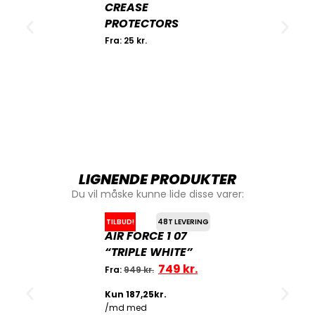
CREASE
PROTECTORS
Fra:
25
kr.
LIGNENDE PRODUKTER
Du vil måske kunne lide disse varer:
TILBUD!
48T LEVERING
AIR FORCE 1 07
“TRIPLE WHITE”
749
kr.
Fra:
949
kr.