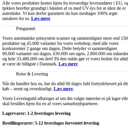
Alle vores produkter hentes hjem fra troværdige leverandører i EU, o
tjekkes herefter grundigt i hånden af os med UV-lys for at sikre de er
autentiske. Vi kan derfor garantere du kun modtager 100% ægte
sneakers fra os.
Læs mere
Prisgaranti
Vores automatiske prissystem scanner og sammenligner mere end 15
produkter og 45.000 varianter fra vores webshop, med alle vores
konkurrenter 2 gange om dagen. Dette betyder vi sammenligner
90.000 varianter om dagen, 630.000 om ugen, 2.800.000 om månede
og hele 33.480.000 om året! På den måde gør vi vores bedste for altid
at være de billigste i Danmark.
Læs mere
Retur & Levering
Når du handler hos os, har du altid 60 dages fuld fortrydelsesret på dit
køb – nemt og overskueligt.
Læs mere
.
Vores Leveringstid afhænger af om din valgte størrelse er på lager elle
skal bestilles hjem fra en af vores samarbejdspartnere.
Lagervarer: 1-2 hverdages levering
Bestillingsvarer: 5-12 hverdages forventet levering