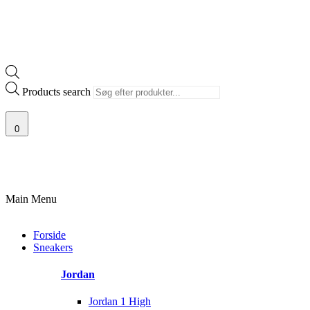
Products search
0
NTI
100% ÆGTE VARER
13.000+ GLADE KUNDER
100% SIKKER B
Main Menu
Forside
Sneakers
Jordan
Jordan 1 High