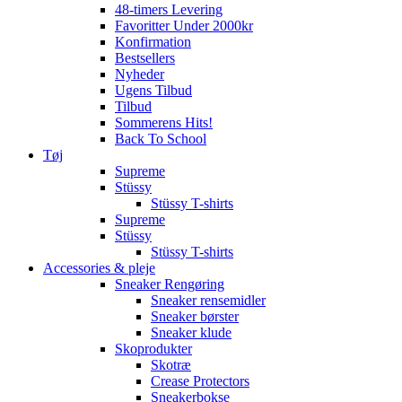
48-timers Levering
Favoritter Under 2000kr
Konfirmation
Bestsellers
Nyheder
Ugens Tilbud
Tilbud
Sommerens Hits!
Back To School
Tøj
Supreme
Stüssy
Stüssy T-shirts
Supreme
Stüssy
Stüssy T-shirts
Accessories & pleje
Sneaker Rengøring
Sneaker rensemidler
Sneaker børster
Sneaker klude
Skoprodukter
Skotræ
Crease Protectors
Sneakerbokse