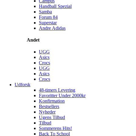
Campus
Handball Spezial
Samba
Forum 84
Superstar
Andre Adidas
Andet
UGG
Asics
Crocs
UGG
Asics
Crocs
Udforsk
48-timers Levering
Favoritter Under 2000kr
Konfirmation
Bestsellers
Nyheder
Ugens Tilbud
Tilbud
Sommerens Hits!
Back To School