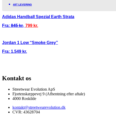
48T LEVERING
Adidas Handball Spezial Earth Strata
Fra:
845
kr.
799
kr.
Jordan 1 Low “Smoke Grey”
Fra:
1.549
kr.
ANTI
100% ÆGTE VARER
13.000+ GLADE KUNDER
100% SIKKER 
Kontakt os
Streetwear Evolution ApS
Fjortenskæppevej 9 (Afhentning efter aftale)
4000 Roskilde
kontakt@streetwearevolution.dk
CVR: 43628704