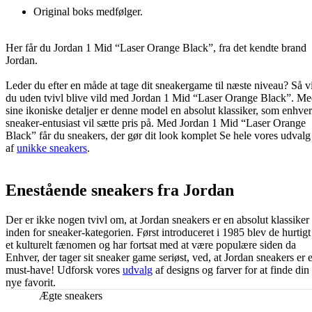
Original boks medfølger.
Her får du Jordan 1 Mid “Laser Orange Black”, fra det kendte brand
Jordan.
Leder du efter en måde at tage dit sneakergame til næste niveau? Så vi
du uden tvivl blive vild med Jordan 1 Mid “Laser Orange Black”. M
sine ikoniske detaljer er denne model en absolut klassiker, som enhver
sneaker-entusiast vil sætte pris på. Med Jordan 1 Mid “Laser Orange
Black” får du sneakers, der gør dit look komplet Se hele vores udvalg
af
unikke sneakers
.
Enestående sneakers fra Jordan
Der er ikke nogen tvivl om, at Jordan sneakers er en absolut klassiker
inden for sneaker-kategorien. Først introduceret i 1985 blev de hurtigt
et kulturelt fænomen og har fortsat med at være populære siden da
Enhver, der tager sit sneaker game seriøst, ved, at Jordan sneakers er e
must-have! Udforsk vores
udvalg
af designs og farver for at finde din
nye favorit.
Ægte sneakers