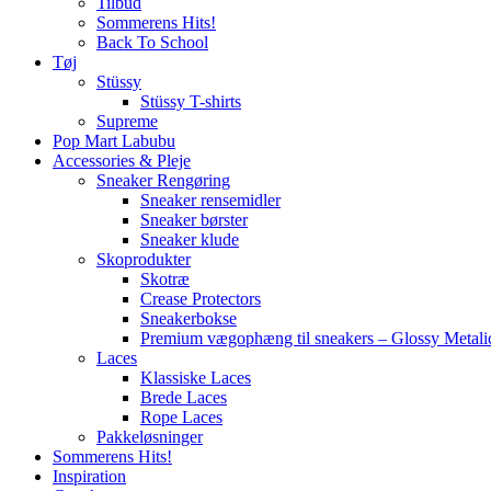
Tilbud
Sommerens Hits!
Back To School
Tøj
Stüssy
Stüssy T-shirts
Supreme
Pop Mart Labubu
Accessories & Pleje
Sneaker Rengøring
Sneaker rensemidler
Sneaker børster
Sneaker klude
Skoprodukter
Skotræ
Crease Protectors
Sneakerbokse
Premium vægophæng til sneakers – Glossy Metali
Laces
Klassiske Laces
Brede Laces
Rope Laces
Pakkeløsninger
Sommerens Hits!
Inspiration