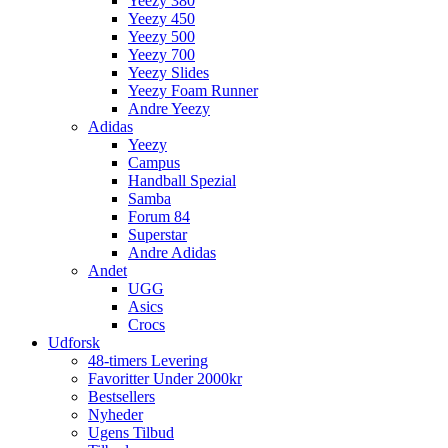
Yeezy 380
Yeezy 450
Yeezy 500
Yeezy 700
Yeezy Slides
Yeezy Foam Runner
Andre Yeezy
Adidas
Yeezy
Campus
Handball Spezial
Samba
Forum 84
Superstar
Andre Adidas
Andet
UGG
Asics
Crocs
Udforsk
48-timers Levering
Favoritter Under 2000kr
Bestsellers
Nyheder
Ugens Tilbud