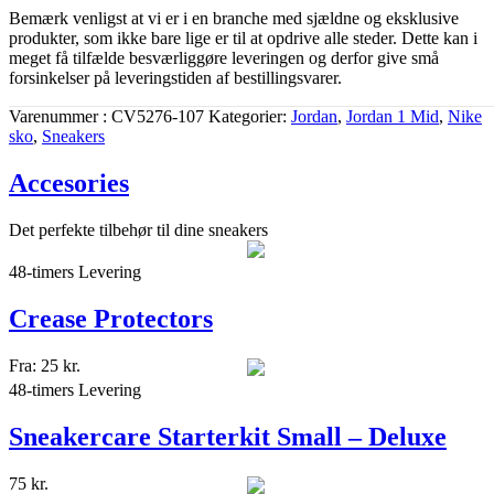
Bemærk venligst at vi er i en branche med sjældne og eksklusive
produkter, som ikke bare lige er til at opdrive alle steder. Dette kan i
meget få tilfælde besværliggøre leveringen og derfor give små
forsinkelser på leveringstiden af bestillingsvarer.
Varenummer
CV5276-107
Kategorier
Jordan
,
Jordan 1 Mid
,
Nike
sko
,
Sneakers
Accesories
Det perfekte tilbehør til dine sneakers
48-timers Levering
Crease Protectors
Fra:
25
kr.
48-timers Levering
Sneakercare Starterkit Small – Deluxe
75
kr.