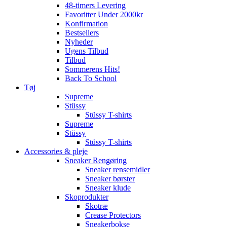
48-timers Levering
Favoritter Under 2000kr
Konfirmation
Bestsellers
Nyheder
Ugens Tilbud
Tilbud
Sommerens Hits!
Back To School
Tøj
Supreme
Stüssy
Stüssy T-shirts
Supreme
Stüssy
Stüssy T-shirts
Accessories & pleje
Sneaker Rengøring
Sneaker rensemidler
Sneaker børster
Sneaker klude
Skoprodukter
Skotræ
Crease Protectors
Sneakerbokse