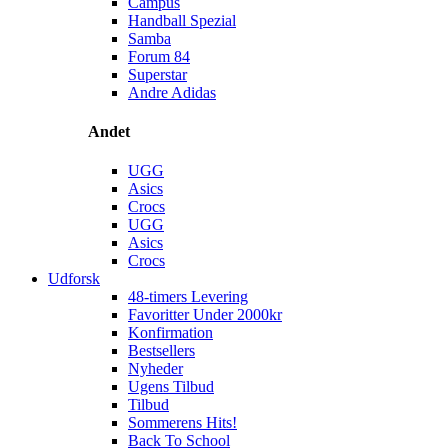
Campus
Handball Spezial
Samba
Forum 84
Superstar
Andre Adidas
Andet
UGG
Asics
Crocs
UGG
Asics
Crocs
Udforsk
48-timers Levering
Favoritter Under 2000kr
Konfirmation
Bestsellers
Nyheder
Ugens Tilbud
Tilbud
Sommerens Hits!
Back To School