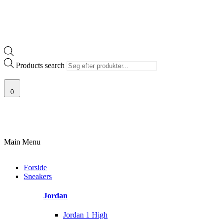
Products search
0
100% ÆGTE VARER
13.000+ GLADE KUNDER
100% SIKKER BETAL
Main Menu
Forside
Sneakers
Jordan
Jordan 1 High