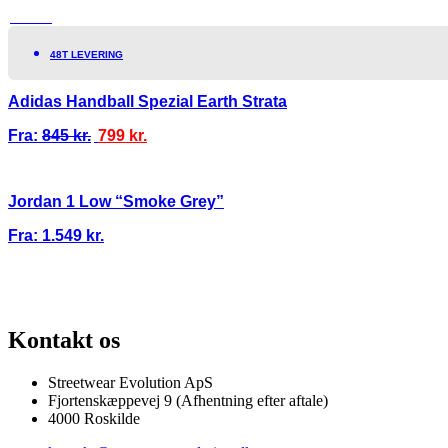
TILBUD!
48T LEVERING
Adidas Handball Spezial Earth Strata
Fra:
845
kr.
799
kr.
Jordan 1 Low “Smoke Grey”
Fra:
1.549
kr.
100% ÆGTE VARER
13.000+ GLADE KUNDER
100% SIKKER BETA
Kontakt os
Streetwear Evolution ApS
Fjortenskæppevej 9 (Afhentning efter aftale)
4000 Roskilde