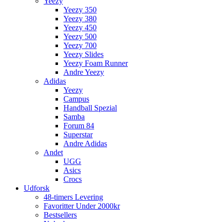
Yeezy
Yeezy 350
Yeezy 380
Yeezy 450
Yeezy 500
Yeezy 700
Yeezy Slides
Yeezy Foam Runner
Andre Yeezy
Adidas
Yeezy
Campus
Handball Spezial
Samba
Forum 84
Superstar
Andre Adidas
Andet
UGG
Asics
Crocs
Udforsk
48-timers Levering
Favoritter Under 2000kr
Bestsellers