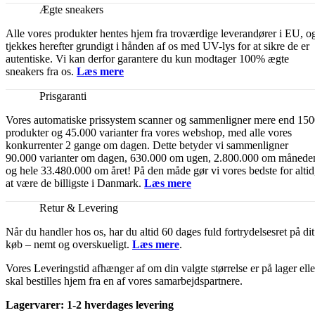
Ægte sneakers
Alle vores produkter hentes hjem fra troværdige leverandører i EU, o
tjekkes herefter grundigt i hånden af os med UV-lys for at sikre de er
autentiske. Vi kan derfor garantere du kun modtager 100% ægte
sneakers fra os.
Læs mere
Prisgaranti
Vores automatiske prissystem scanner og sammenligner mere end 15
produkter og 45.000 varianter fra vores webshop, med alle vores
konkurrenter 2 gange om dagen. Dette betyder vi sammenligner
90.000 varianter om dagen, 630.000 om ugen, 2.800.000 om månede
og hele 33.480.000 om året! På den måde gør vi vores bedste for altid
at være de billigste i Danmark.
Læs mere
Retur & Levering
Når du handler hos os, har du altid 60 dages fuld fortrydelsesret på dit
køb – nemt og overskueligt.
Læs mere
.
Vores Leveringstid afhænger af om din valgte størrelse er på lager elle
skal bestilles hjem fra en af vores samarbejdspartnere.
Lagervarer: 1-2 hverdages levering