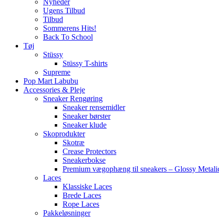
Nyheder
Ugens Tilbud
Tilbud
Sommerens Hits!
Back To School
Tøj
Stüssy
Stüssy T-shirts
Supreme
Pop Mart Labubu
Accessories & Pleje
Sneaker Rengøring
Sneaker rensemidler
Sneaker børster
Sneaker klude
Skoprodukter
Skotræ
Crease Protectors
Sneakerbokse
Premium vægophæng til sneakers – Glossy Metali
Laces
Klassiske Laces
Brede Laces
Rope Laces
Pakkeløsninger