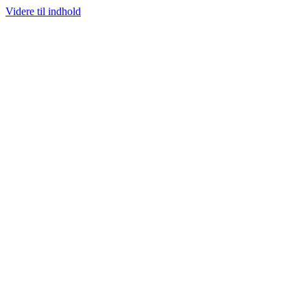
Videre til indhold
100% ÆGTE VARER
13.000+ GLADE KUNDER
100% SIKKER BETAL