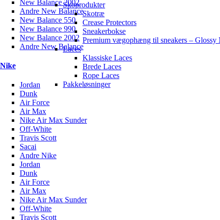
New Balance 2002
Skoprodukter
Andre New Balance
Skotræ
New Balance 550
Crease Protectors
New Balance 990
Sneakerbokse
New Balance 2002
Premium vægophæng til sneakers – Glossy 
Andre New Balance
Laces
Klassiske Laces
Nike
Brede Laces
Rope Laces
Pakkeløsninger
Jordan
Dunk
Air Force
Air Max
Nike Air Max Sunder
Off-White
Travis Scott
Sacai
Andre Nike
Jordan
Dunk
Air Force
Air Max
Nike Air Max Sunder
Off-White
Travis Scott