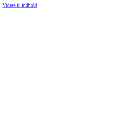
Videre til indhold
 SJÆLDNE SNEAKERS
PRISGARANTI
100% ÆGTE VARER
13.000+