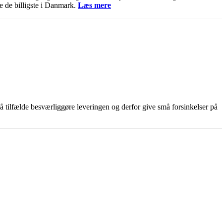
e de billigste i Danmark.
Læs mere
få tilfælde besværliggøre leveringen og derfor give små forsinkelser på