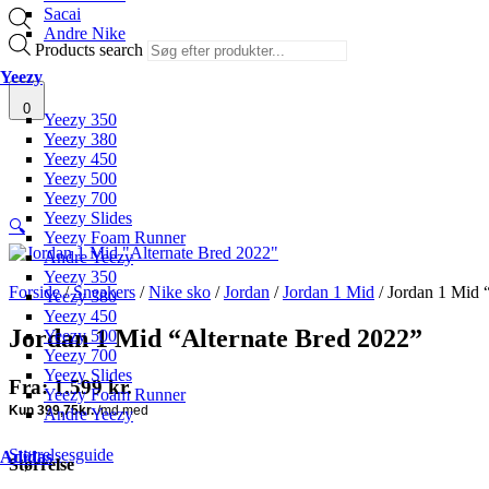
Sacai
Andre Nike
Products search
Yeezy
0
Yeezy 350
Yeezy 380
Yeezy 450
Yeezy 500
Yeezy 700
Yeezy Slides
🔍
Yeezy Foam Runner
Andre Yeezy
Yeezy 350
Forside
/
Sneakers
/
Nike sko
/
Jordan
/
Jordan 1 Mid
/ Jordan 1 Mid 
Yeezy 380
Yeezy 450
Jordan 1 Mid “Alternate Bred 2022”
Yeezy 500
Yeezy 700
Yeezy Slides
Fra:
1.599
kr.
Yeezy Foam Runner
Andre Yeezy
Størrelsesguide
Adidas
Størrelse