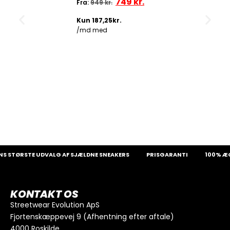
749
kr.
Fra:
949
kr.
 STØRSTE UDVALG AF SJÆLDNE SNEAKERS
PRISGARANTI
100% ÆGT
KONTAKT OS
Streetwear Evolution ApS
Fjortenskæppevej 9 (Afhentning efter aftale)
4000 Roskilde