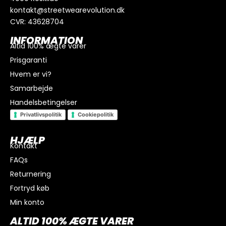
kontakt@streetwearevolution.dk
CVR: 43628704
INFORMATION
Altid 100% ægte varer
Prisgaranti
Hvem er vi?
Samarbejde
Handelsbetingelser
Privatlivspolitik
Cookiepolitik
HJÆLP
Kontakt
FAQs
I alt
0
kr.
Returnering
Køb for
300
kr.
mere for gratis fragt
Fortryd køb
GÅ TIL BETALING
Min konto
ALTID 100% ÆGTE VARER