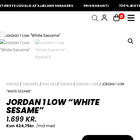
TØRSTE UDVALG AF SJÆLDNE SNEAKERS
PRISGARANTI
100% ÆGTE 
0
INDKØBSKURV
Fri fragt på sneakers
60 dages returret
Din kurv er tom.
FORSIDE
/
SNEAKERS
/
NIKE SKO
/
JORDAN
/
JORDAN 1 LOW
/ JORDAN 1 LOW
“WHITE SESAME”
JORDAN 1 LOW “WHITE
SESAME”
1.699
KR.