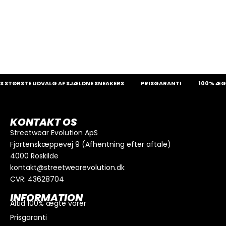
 STØRSTE UDVALG AF SJÆLDNE SNEAKERS
PRISGARANTI
100% ÆGT
KONTAKT OS
Streetwear Evolution ApS
Fjortenskæppevej 9 (Afhentning efter aftale)
4000 Roskilde
kontakt@streetwearevolution.dk
CVR: 43628704
INFORMATION
Altid 100% ægte varer
Prisgaranti