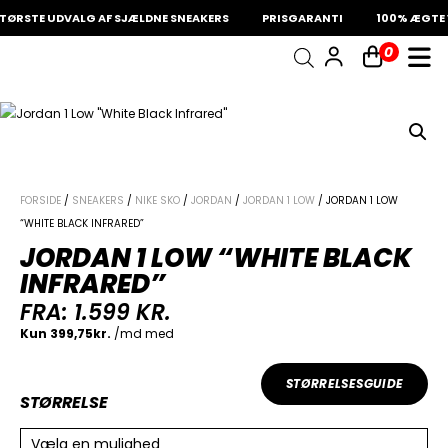
ØRSTE UDVALG AF SJÆLDNE SNEAKERS
PRISGARANTI
100% ÆGTE 
0
INDKØBSKURV
Fri fragt på sneakers
60 dages returret
Din kurv er tom.
FORSIDE
/
SNEAKERS
/
NIKE SKO
/
JORDAN
/
JORDAN 1 LOW
/ JORDAN 1 LOW
“WHITE BLACK INFRARED”
JORDAN 1 LOW “WHITE BLACK
INFRARED”
FRA:
1.599
KR.
STØRRELSESGUIDE
STØRRELSE
Vælg en mulighed