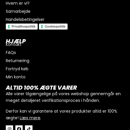
Hvem er vi?
Samarbejde
Handelsbetingelser
Privatlivspolitik
Cookiepolitik
HJÆLP
Kontakt
FAQs
I alt
0
kr.
Returnering
Køb for
300
kr.
mere for gratis fragt
Fortryd køb
GÅ TIL BETALING
Min konto
ALTID 100% ÆGTE VARER
Alle varer tilgængelige på vores webshop gennemgår en
meget detaljeret verifikationsproces i hånden.
Derfor kan vi garantere at vores produkter altid er 100%
ægte!
Læs mere
.