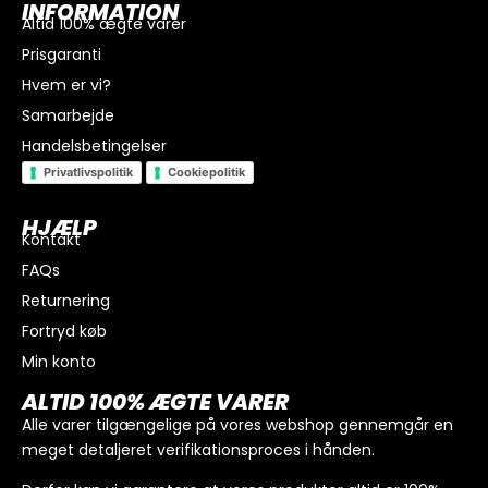
INFORMATION
Altid 100% ægte varer
Prisgaranti
Hvem er vi?
Samarbejde
Handelsbetingelser
Privatlivspolitik
Cookiepolitik
HJÆLP
Kontakt
FAQs
I alt
0
kr.
Returnering
Køb for
300
kr.
mere for gratis fragt
Fortryd køb
GÅ TIL BETALING
Min konto
ALTID 100% ÆGTE VARER
Alle varer tilgængelige på vores webshop gennemgår en
meget detaljeret verifikationsproces i hånden.