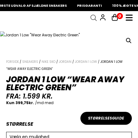
RSTE UDVALG AF SJÆLDNE SNEAKERS
PRISGARANTI
100% ÆGTE VA
0
INDKØBSKURV
Fri fragt på sneakers
60 dages returret
Din kurv er tom.
FORSIDE
/
SNEAKERS
/
NIKE SKO
/
JORDAN
/
JORDAN 1 LOW
/ JORDAN 1 LOW
“WEAR AWAY ELECTRIC GREEN”
JORDAN 1 LOW “WEAR AWAY
ELECTRIC GREEN”
FRA:
1.599
KR.
STØRRELSESGUIDE
STØRRELSE
Vælg en mulighed