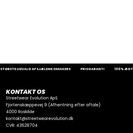
STØRSTE UDVALG AF SJÆLDNE SNEAKERS
PRISGARANTI
100% ÆGTE
KONTAKT OS
Streetwear Evolution ApS
Fjortenskæppevej 9 (Afhentning efter aftale)
4000 Roskilde
kontakt@streetwearevolution.dk
CVR: 43628704