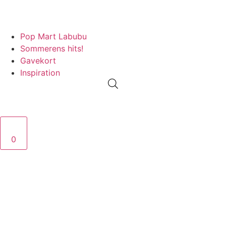
100% ÆGTE VARER
13.000+ GLADE KUNDER
100% SIKKER BETALING
Pop Mart Labubu
Sommerens hits!
Gavekort
Inspiration
0