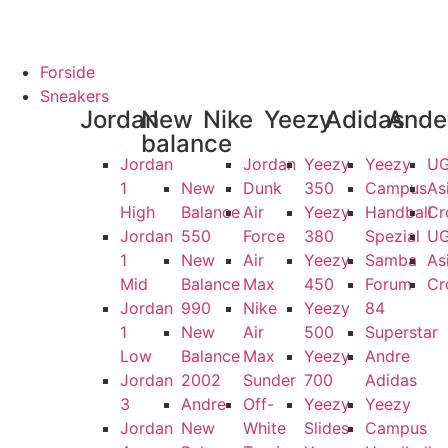
GTE VARER
13.000+ GLADE KUNDER
100% SIKKER BETALING
SK
Forside
Sneakers
Jordan
New
Nike
Yeezy
Adidas
Ande
balance
Jordan
Jordan
Yeezy
Yeezy
U
1
New
Dunk
350
Campus
As
High
Balance
Air
Yeezy
Handball
Cr
Jordan
550
Force
380
Spezial
U
1
New
Air
Yeezy
Samba
As
Mid
Balance
Max
450
Forum
Cr
Jordan
990
Nike
Yeezy
84
1
New
Air
500
Superstar
Low
Balance
Max
Yeezy
Andre
Jordan
2002
Sunder
700
Adidas
3
Andre
Off-
Yeezy
Yeezy
Jordan
New
White
Slides
Campus