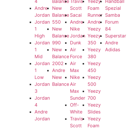
4
Balance
Travis
Yeezy
Handball
Andre
New
Scott
Foam
Spezial
Jordan
Balance
Sacai
Runner
Samba
Jordan
550
Andre
Andre
Forum
1
New
Nike
Yeezy
84
High
Balance
Jordan
Yeezy
Superstar
Jordan
990
Dunk
350
Andre
1
New
Air
Yeezy
Adidas
Mid
Balance
Force
380
Jordan
2002
Air
Yeezy
1
Andre
Max
450
Low
New
Nike
Yeezy
Jordan
Balance
Air
500
3
Max
Yeezy
Jordan
Sunder
700
4
Off-
Yeezy
Andre
White
Slides
Jordan
Travis
Yeezy
Scott
Foam