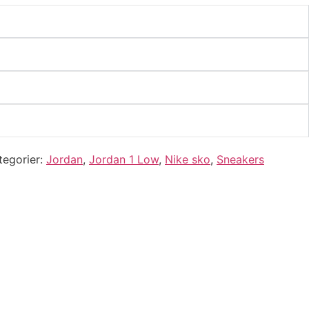
tegorier
Jordan
,
Jordan 1 Low
,
Nike sko
,
Sneakers