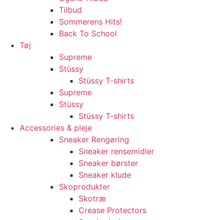
Tilbud
Sommerens Hits!
Back To School
Tøj
Supreme
Stüssy
Stüssy T-shirts
Supreme
Stüssy
Stüssy T-shirts
Accessories & pleje
Sneaker Rengøring
Sneaker rensemidler
Sneaker børster
Sneaker klude
Skoprodukter
Skotræ
Crease Protectors