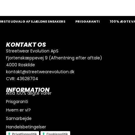
STE UDVALG AF SJÆLDNE SNEAKERS
PRISGARANTI
100% ÆGTE VAR
KONTAKT OS
Streetwear Evolution ApS
Fjortenskæppevej 9 (Afhentning efter aftale)
4000 Roskilde
kontakt@streetwearevolution.dk
CVR: 43628704
INFORMATION
Altid 100% ægte varer
Prisgaranti
Hvem er vi?
Samarbejde
Handelsbetingelser
Privatlivspolitik
Cookiepolitik