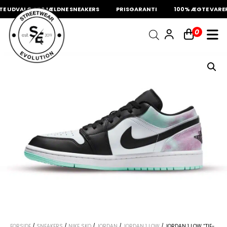
 UDVALG AF SJÆLDNE SNEAKERS
PRISGARANTI
100% ÆGTE VARER
INDKØBSKURV
0
Fri fragt på sneakers
60 dages returret
Din kurv er tom.
FORSIDE
/
SNEAKERS
/
NIKE SKO
/
JORDAN
/
JORDAN 1 LOW
/ JORDAN 1 LOW “TIE-