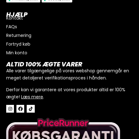
HJÆLP
Kontakt
FAQs
Returnering
Fortryd køb
Min konto
I alt
0
kr.
ALTID 100% ÆGTE VARER
Køb for
300
kr.
mere for gratis fragt
Alle varer tilgængelige på vores webshop gennemgår en
meget detaljeret verifikationsproces i hånden.
GÅ TIL BETALING
Derfor kan vi garantere at vores produkter altid er 100%
ægte!
Læs mere
.