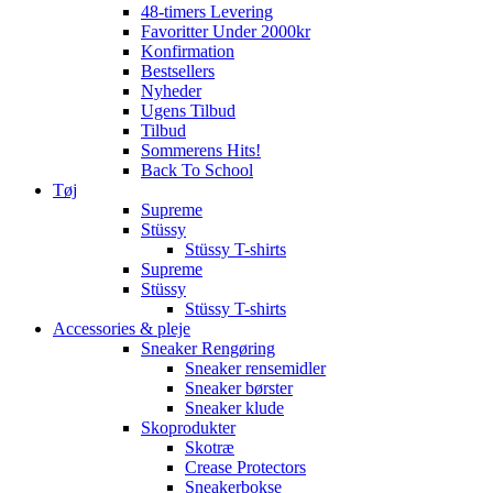
48-timers Levering
Favoritter Under 2000kr
Konfirmation
Bestsellers
Nyheder
Ugens Tilbud
Tilbud
Sommerens Hits!
Back To School
Tøj
Supreme
Stüssy
Stüssy T-shirts
Supreme
Stüssy
Stüssy T-shirts
Accessories & pleje
Sneaker Rengøring
Sneaker rensemidler
Sneaker børster
Sneaker klude
Skoprodukter
Skotræ
Crease Protectors
Sneakerbokse