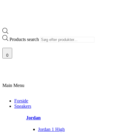
Products search
0
100% ÆGTE VARER
13.000+ GLADE KUNDER
100% SIKKER BETALI
Main Menu
Forside
Sneakers
Jordan
Jordan 1 High