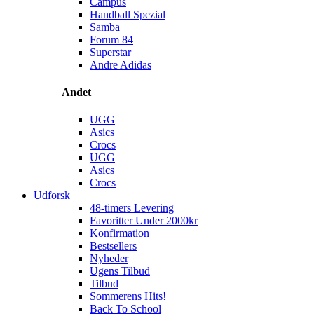
Campus
Handball Spezial
Samba
Forum 84
Superstar
Andre Adidas
Andet
UGG
Asics
Crocs
UGG
Asics
Crocs
Udforsk
48-timers Levering
Favoritter Under 2000kr
Konfirmation
Bestsellers
Nyheder
Ugens Tilbud
Tilbud
Sommerens Hits!
Back To School