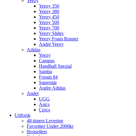
Yeezy
Yeezy 350
Yeezy 380
Yeezy 450
Yeezy 500
Yeezy 700
Yeezy Slides
Yeezy Foam Runner
Andre Yeezy
Adidas
Yeezy
Campus
Handball Spezial
Samba
Forum 84
Superstar
Andre Adidas
Andet
UGG
Asics
Crocs
Udforsk
48-timers Levering
Favoritter Under 2000kr
Bestsellers