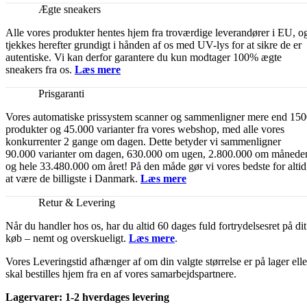
Ægte sneakers
Alle vores produkter hentes hjem fra troværdige leverandører i EU, o
tjekkes herefter grundigt i hånden af os med UV-lys for at sikre de er
autentiske. Vi kan derfor garantere du kun modtager 100% ægte
sneakers fra os.
Læs mere
Prisgaranti
Vores automatiske prissystem scanner og sammenligner mere end 15
produkter og 45.000 varianter fra vores webshop, med alle vores
konkurrenter 2 gange om dagen. Dette betyder vi sammenligner
90.000 varianter om dagen, 630.000 om ugen, 2.800.000 om månede
og hele 33.480.000 om året! På den måde gør vi vores bedste for altid
at være de billigste i Danmark.
Læs mere
Retur & Levering
Når du handler hos os, har du altid 60 dages fuld fortrydelsesret på dit
køb – nemt og overskueligt.
Læs mere
.
Vores Leveringstid afhænger af om din valgte størrelse er på lager elle
skal bestilles hjem fra en af vores samarbejdspartnere.
Lagervarer: 1-2 hverdages levering