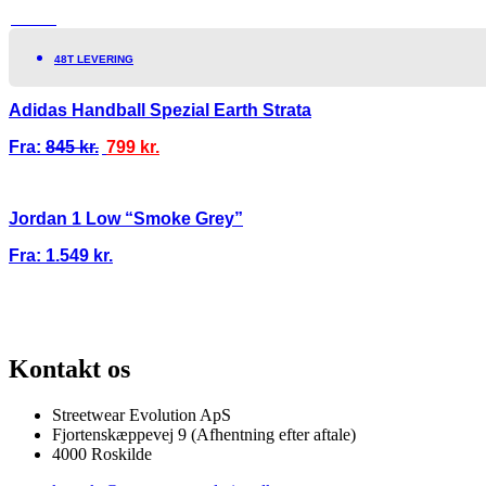
TILBUD!
48T LEVERING
Adidas Handball Spezial Earth Strata
Fra:
845
kr.
799
kr.
Jordan 1 Low “Smoke Grey”
Fra:
1.549
kr.
100% ÆGTE VARER
13.000+ GLADE KUNDER
100% SIKKER BETAL
Kontakt os
Streetwear Evolution ApS
Fjortenskæppevej 9 (Afhentning efter aftale)
4000 Roskilde