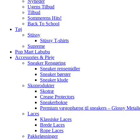
Nyheder
Ugens Tilbud
Tilbud
Sommerens Hits!
Back To School
Tøj
Stüssy
Stüssy T-shirts
Supreme
Pop Mart Labubu
Accessories & Pleje
Sneaker Rengøring
Sneaker rensemidler
Sneaker børster
Sneaker klude
Skoprodukter
Skotræ
Crease Protectors
Sneakerbokse
Premium vægophæng til sneakers – Glossy Metali
Laces
Klassiske Laces
Brede Laces
Rope Laces
Pakkeløsninger