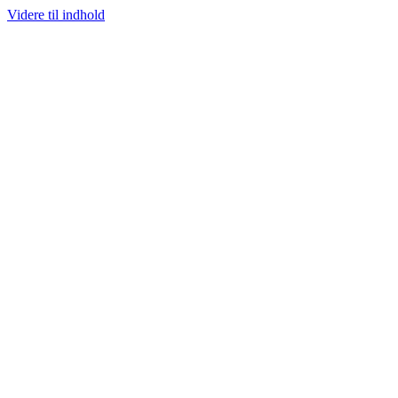
Videre til indhold
100% ÆGTE VARER
13.000+ GLADE KUNDER
100% SIKKER BETALI