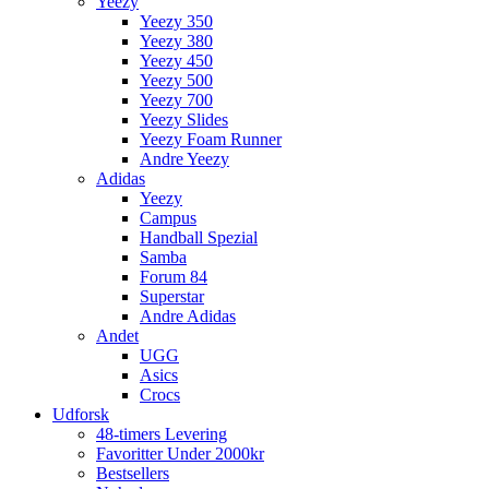
Yeezy
Yeezy 350
Yeezy 380
Yeezy 450
Yeezy 500
Yeezy 700
Yeezy Slides
Yeezy Foam Runner
Andre Yeezy
Adidas
Yeezy
Campus
Handball Spezial
Samba
Forum 84
Superstar
Andre Adidas
Andet
UGG
Asics
Crocs
Udforsk
48-timers Levering
Favoritter Under 2000kr
Bestsellers