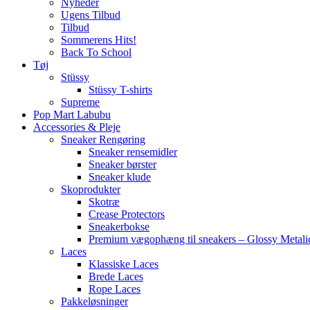
Nyheder
Ugens Tilbud
Tilbud
Sommerens Hits!
Back To School
Tøj
Stüssy
Stüssy T-shirts
Supreme
Pop Mart Labubu
Accessories & Pleje
Sneaker Rengøring
Sneaker rensemidler
Sneaker børster
Sneaker klude
Skoprodukter
Skotræ
Crease Protectors
Sneakerbokse
Premium vægophæng til sneakers – Glossy Metali
Laces
Klassiske Laces
Brede Laces
Rope Laces
Pakkeløsninger