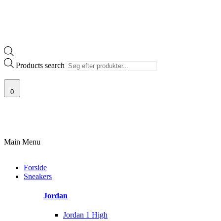
Products search
0
100% ÆGTE VARER
13.000+ GLADE KUNDER
100% SIKKER BETALING
Main Menu
Forside
Sneakers
Jordan
Jordan 1 High