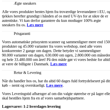
Ægte sneakers
Alle vores produkter hentes hjem fra troværdige leverandører i EU, o
tjekkes herefter grundigt i hånden af os med UV-lys for at sikre de er
autentiske. Vi kan derfor garantere du kun modtager 100% ægte
sneakers fra os.
Læs mere
Prisgaranti
Vores automatiske prissystem scanner og sammenligner mere end 15
produkter og 45.000 varianter fra vores webshop, med alle vores
konkurrenter 2 gange om dagen. Dette betyder vi sammenligner
90.000 varianter om dagen, 630.000 om ugen, 2.800.000 om månede
og hele 33.480.000 om året! På den måde gør vi vores bedste for altid
at være de billigste i Danmark.
Læs mere
Retur & Levering
Når du handler hos os, har du altid 60 dages fuld fortrydelsesret på dit
køb – nemt og overskueligt.
Læs mere
.
Vores Leveringstid afhænger af om din valgte størrelse er på lager elle
skal bestilles hjem fra en af vores samarbejdspartnere.
Lagervarer: 1-2 hverdages levering