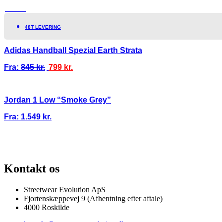
TILBUD!
48T LEVERING
Adidas Handball Spezial Earth Strata
Fra:
845
kr.
799
kr.
Jordan 1 Low “Smoke Grey”
Fra:
1.549
kr.
100% ÆGTE VARER
13.000+ GLADE KUNDER
100% SIKKER BETALIN
Kontakt os
Streetwear Evolution ApS
Fjortenskæppevej 9 (Afhentning efter aftale)
4000 Roskilde