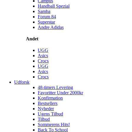
Campus
Handball Spezial
Samba
Forum 84
Superstar
Andre Adidas
Andet
UGG
Asics
Crocs
UGG
Asics
Crocs
Udforsk
48-timers Levering
Favoritter Under 2000kr
Konfirmation
Bestsellers
Nyheder
Ugens Tilbud
Tilbud
Sommerens Hits!
Back To School