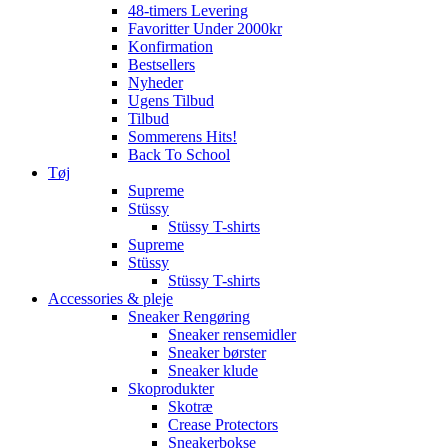
48-timers Levering
Favoritter Under 2000kr
Konfirmation
Bestsellers
Nyheder
Ugens Tilbud
Tilbud
Sommerens Hits!
Back To School
Tøj
Supreme
Stüssy
Stüssy T-shirts
Supreme
Stüssy
Stüssy T-shirts
Accessories & pleje
Sneaker Rengøring
Sneaker rensemidler
Sneaker børster
Sneaker klude
Skoprodukter
Skotræ
Crease Protectors
Sneakerbokse