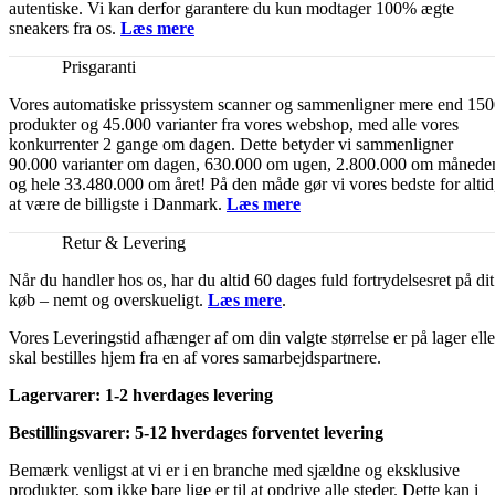
autentiske. Vi kan derfor garantere du kun modtager 100% ægte
sneakers fra os.
Læs mere
Prisgaranti
Vores automatiske prissystem scanner og sammenligner mere end 15
produkter og 45.000 varianter fra vores webshop, med alle vores
konkurrenter 2 gange om dagen. Dette betyder vi sammenligner
90.000 varianter om dagen, 630.000 om ugen, 2.800.000 om månede
og hele 33.480.000 om året! På den måde gør vi vores bedste for altid
at være de billigste i Danmark.
Læs mere
Retur & Levering
Når du handler hos os, har du altid 60 dages fuld fortrydelsesret på dit
køb – nemt og overskueligt.
Læs mere
.
Vores Leveringstid afhænger af om din valgte størrelse er på lager elle
skal bestilles hjem fra en af vores samarbejdspartnere.
Lagervarer: 1-2 hverdages levering
Bestillingsvarer: 5-12 hverdages forventet levering
Bemærk venligst at vi er i en branche med sjældne og eksklusive
produkter, som ikke bare lige er til at opdrive alle steder. Dette kan i