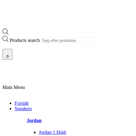
Products search
0
100% ÆGTE VARER
13.000+ GLADE KUNDER
100% SIKKER BETALIN
Main Menu
Forside
Sneakers
Jordan
Jordan 1 High