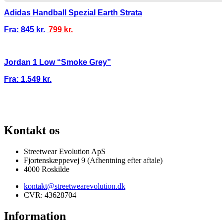
Adidas Handball Spezial Earth Strata
Fra:
845
kr.
799
kr.
Jordan 1 Low “Smoke Grey”
Fra:
1.549
kr.
100% ÆGTE VARER
13.000+ GLADE KUNDER
100% SIKKER BETALI
Kontakt os
Streetwear Evolution ApS
Fjortenskæppevej 9 (Afhentning efter aftale)
4000 Roskilde
kontakt@streetwearevolution.dk
CVR: 43628704
Information