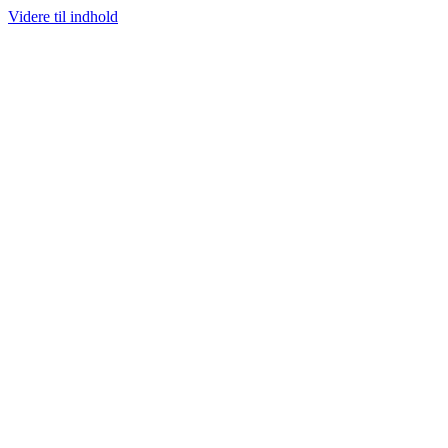
Videre til indhold
100% ÆGTE VARER
13.000+ GLADE KUNDER
100% SIKKER BETALIN