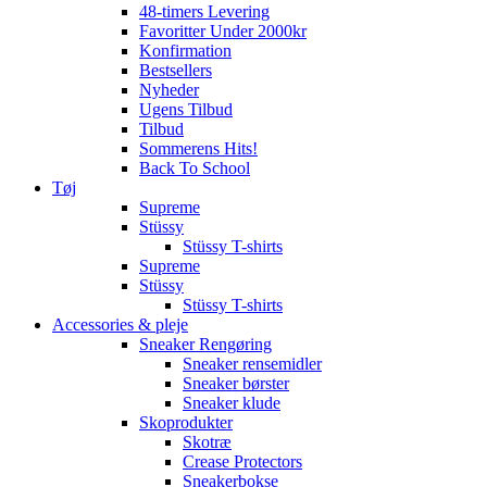
48-timers Levering
Favoritter Under 2000kr
Konfirmation
Bestsellers
Nyheder
Ugens Tilbud
Tilbud
Sommerens Hits!
Back To School
Tøj
Supreme
Stüssy
Stüssy T-shirts
Supreme
Stüssy
Stüssy T-shirts
Accessories & pleje
Sneaker Rengøring
Sneaker rensemidler
Sneaker børster
Sneaker klude
Skoprodukter
Skotræ
Crease Protectors
Sneakerbokse