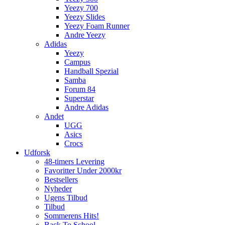
Yeezy 700
Yeezy Slides
Yeezy Foam Runner
Andre Yeezy
Adidas
Yeezy
Campus
Handball Spezial
Samba
Forum 84
Superstar
Andre Adidas
Andet
UGG
Asics
Crocs
Udforsk
48-timers Levering
Favoritter Under 2000kr
Bestsellers
Nyheder
Ugens Tilbud
Tilbud
Sommerens Hits!
Back To School