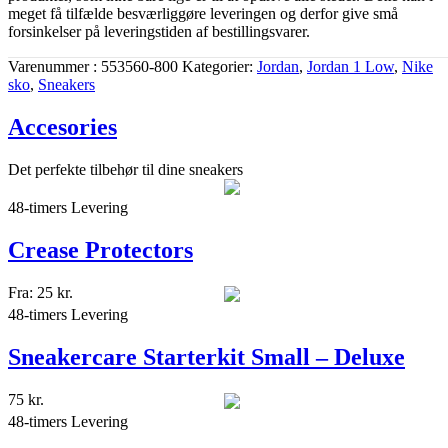
meget få tilfælde besværliggøre leveringen og derfor give små
forsinkelser på leveringstiden af bestillingsvarer.
Varenummer
553560-800
Kategorier
Jordan
,
Jordan 1 Low
,
Nike
sko
,
Sneakers
Accesories
Det perfekte tilbehør til dine sneakers
48-timers Levering
Crease Protectors
Fra:
25
kr.
48-timers Levering
Sneakercare Starterkit Small – Deluxe
75
kr.
48-timers Levering