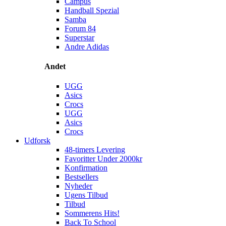
Campus
Handball Spezial
Samba
Forum 84
Superstar
Andre Adidas
Andet
UGG
Asics
Crocs
UGG
Asics
Crocs
Udforsk
48-timers Levering
Favoritter Under 2000kr
Konfirmation
Bestsellers
Nyheder
Ugens Tilbud
Tilbud
Sommerens Hits!
Back To School