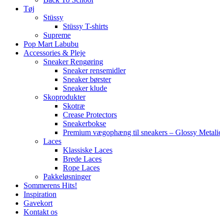
Tøj
Stüssy
Stüssy T-shirts
Supreme
Pop Mart Labubu
Accessories & Pleje
Sneaker Rengøring
Sneaker rensemidler
Sneaker børster
Sneaker klude
Skoprodukter
Skotræ
Crease Protectors
Sneakerbokse
Premium vægophæng til sneakers – Glossy Metali
Laces
Klassiske Laces
Brede Laces
Rope Laces
Pakkeløsninger
Sommerens Hits!
Inspiration
Gavekort
Kontakt os