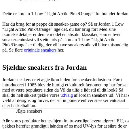
Dette er Jordan 1 Low “Light Arctic Pink/Orange” fra brandet Jordan
Har du brug for at peppe dit sneaker-game op? Så er Jordan 1 Low
“Light Arctic Pink/Orange” lige det, du har brug for! Med sine
ikoniske detaljer er denne model en absolut klassiker, som enhver
sneaker-entusiast vil sætte pris på. Jordan 1 Low “Light Arctic
Pink/Orange” er til dig, der vil have sneakers alle vil blive misundelig
på. Se flere
originale sneakers
her.
Sjældne sneakers fra Jordan
Jordan sneakers er et ægte ikon inden for sneaker-industrien. Først
introduceret i 1985 blev de hurtigt et kulturelt fænomen og har fortsat
med at være populære siden da Vil du tilføje lidt stil til dit look? Så
skal du helt sikkert tjekke vores
udvalg
af Jordan sneakers ud! Vi har 
væld af designs og farver, der vil imponere enhver sneaker-entusiast
eller basketballfan.
Ægte sneakers
Alle vores produkter hentes hjem fra troværdige leverandører i EU, o
tjekkes herefter grundigt i hånden af os med UV-lys for at sikre de er