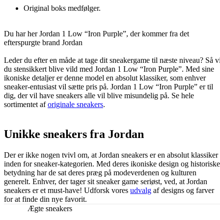
Original boks medfølger.
Du har her Jordan 1 Low “Iron Purple”, der kommer fra det
efterspurgte brand Jordan
Leder du efter en måde at tage dit sneakergame til næste niveau? Så vi
du stensikkert blive vild med Jordan 1 Low “Iron Purple”. Med sine
ikoniske detaljer er denne model en absolut klassiker, som enhver
sneaker-entusiast vil sætte pris på. Jordan 1 Low “Iron Purple” er til
dig, der vil have sneakers alle vil blive misundelig på. Se hele
sortimentet af
originale sneakers
.
Unikke sneakers fra Jordan
Der er ikke nogen tvivl om, at Jordan sneakers er en absolut klassiker
inden for sneaker-kategorien. Med deres ikoniske design og historiske
betydning har de sat deres præg på modeverdenen og kulturen
generelt. Enhver, der tager sit sneaker game seriøst, ved, at Jordan
sneakers er et must-have! Udforsk vores
udvalg
af designs og farver
for at finde din nye favorit.
Ægte sneakers