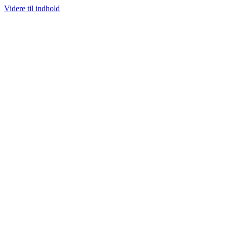
Videre til indhold
100% ÆGTE VARER
13.000+ GLADE KUNDER
100% SIKKER BETALI