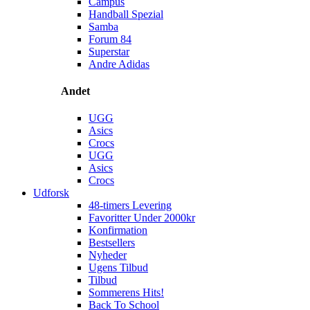
Campus
Handball Spezial
Samba
Forum 84
Superstar
Andre Adidas
Andet
UGG
Asics
Crocs
UGG
Asics
Crocs
Udforsk
48-timers Levering
Favoritter Under 2000kr
Konfirmation
Bestsellers
Nyheder
Ugens Tilbud
Tilbud
Sommerens Hits!
Back To School