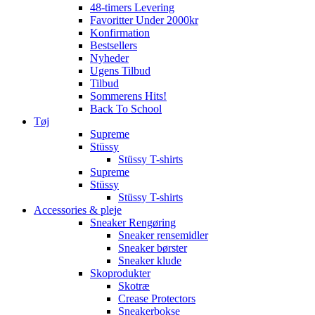
48-timers Levering
Favoritter Under 2000kr
Konfirmation
Bestsellers
Nyheder
Ugens Tilbud
Tilbud
Sommerens Hits!
Back To School
Tøj
Supreme
Stüssy
Stüssy T-shirts
Supreme
Stüssy
Stüssy T-shirts
Accessories & pleje
Sneaker Rengøring
Sneaker rensemidler
Sneaker børster
Sneaker klude
Skoprodukter
Skotræ
Crease Protectors
Sneakerbokse