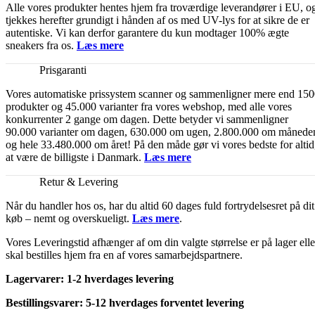
Alle vores produkter hentes hjem fra troværdige leverandører i EU, o
tjekkes herefter grundigt i hånden af os med UV-lys for at sikre de er
autentiske. Vi kan derfor garantere du kun modtager 100% ægte
sneakers fra os.
Læs mere
Prisgaranti
Vores automatiske prissystem scanner og sammenligner mere end 15
produkter og 45.000 varianter fra vores webshop, med alle vores
konkurrenter 2 gange om dagen. Dette betyder vi sammenligner
90.000 varianter om dagen, 630.000 om ugen, 2.800.000 om månede
og hele 33.480.000 om året! På den måde gør vi vores bedste for altid
at være de billigste i Danmark.
Læs mere
Retur & Levering
Når du handler hos os, har du altid 60 dages fuld fortrydelsesret på dit
køb – nemt og overskueligt.
Læs mere
.
Vores Leveringstid afhænger af om din valgte størrelse er på lager elle
skal bestilles hjem fra en af vores samarbejdspartnere.
Lagervarer: 1-2 hverdages levering
Bestillingsvarer: 5-12 hverdages forventet levering