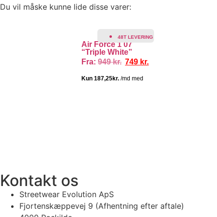
Du vil måske kunne lide disse varer:
TILBUD!
48T LEVERING
Air Force 1 07
“Triple White”
Fra:
949
kr.
749
kr.
100% ÆGTE VARER
13.000+ GLADE KUNDER
100% SIKKER BETA
Kontakt os
Streetwear Evolution ApS
Fjortenskæppevej 9 (Afhentning efter aftale)