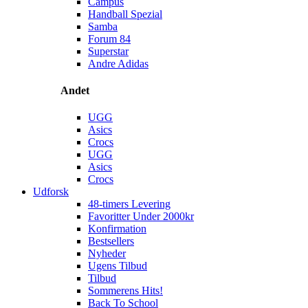
Campus
Handball Spezial
Samba
Forum 84
Superstar
Andre Adidas
Andet
UGG
Asics
Crocs
UGG
Asics
Crocs
Udforsk
48-timers Levering
Favoritter Under 2000kr
Konfirmation
Bestsellers
Nyheder
Ugens Tilbud
Tilbud
Sommerens Hits!
Back To School