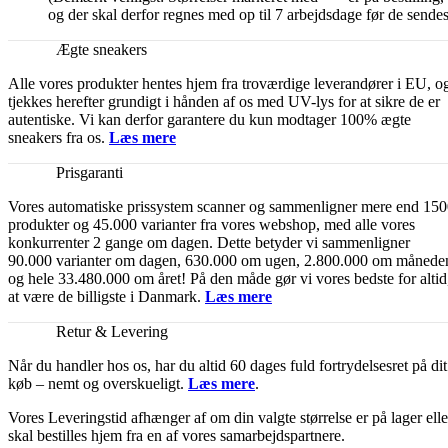
og der skal derfor regnes med op til 7 arbejdsdage før de sendes
Ægte sneakers
Alle vores produkter hentes hjem fra troværdige leverandører i EU, o
tjekkes herefter grundigt i hånden af os med UV-lys for at sikre de er
autentiske. Vi kan derfor garantere du kun modtager 100% ægte
sneakers fra os.
Læs mere
Prisgaranti
Vores automatiske prissystem scanner og sammenligner mere end 15
produkter og 45.000 varianter fra vores webshop, med alle vores
konkurrenter 2 gange om dagen. Dette betyder vi sammenligner
90.000 varianter om dagen, 630.000 om ugen, 2.800.000 om månede
og hele 33.480.000 om året! På den måde gør vi vores bedste for altid
at være de billigste i Danmark.
Læs mere
Retur & Levering
Når du handler hos os, har du altid 60 dages fuld fortrydelsesret på dit
køb – nemt og overskueligt.
Læs mere
.
Vores Leveringstid afhænger af om din valgte størrelse er på lager elle
skal bestilles hjem fra en af vores samarbejdspartnere.