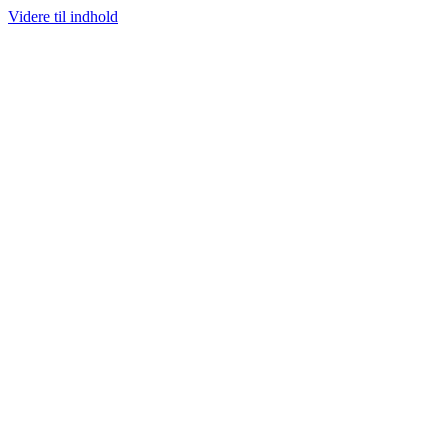
Videre til indhold
100% ÆGTE VARER
13.000+ GLADE KUNDER
100% SIKKER BETALING