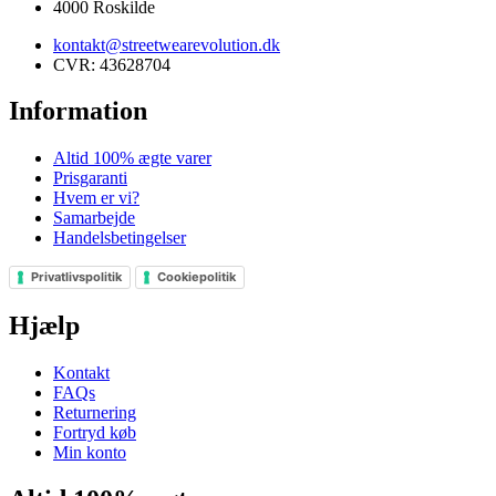
4000 Roskilde
kontakt@streetwearevolution.dk
CVR: 43628704
Information
Altid 100% ægte varer
Prisgaranti
Hvem er vi?
Samarbejde
Handelsbetingelser
Privatlivspolitik
Cookiepolitik
Hjælp
Kontakt
FAQs
Returnering
Fortryd køb
Min konto