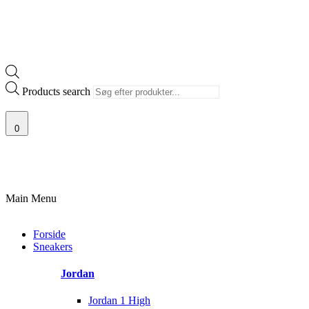
Products search
0
100% ÆGTE VARER
13.000+ GLADE KUNDER
100% SIKKER BETALING
Main Menu
Forside
Sneakers
Jordan
Jordan 1 High