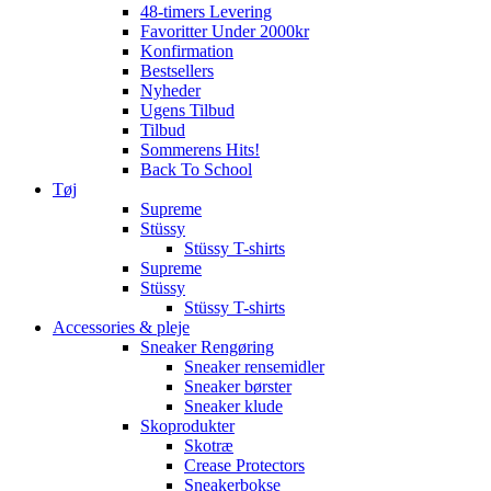
48-timers Levering
Favoritter Under 2000kr
Konfirmation
Bestsellers
Nyheder
Ugens Tilbud
Tilbud
Sommerens Hits!
Back To School
Tøj
Supreme
Stüssy
Stüssy T-shirts
Supreme
Stüssy
Stüssy T-shirts
Accessories & pleje
Sneaker Rengøring
Sneaker rensemidler
Sneaker børster
Sneaker klude
Skoprodukter
Skotræ
Crease Protectors
Sneakerbokse