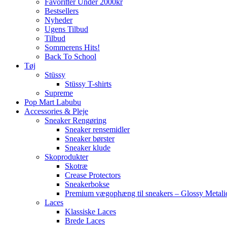
Favoritter Under 2000kr
Bestsellers
Nyheder
Ugens Tilbud
Tilbud
Sommerens Hits!
Back To School
Tøj
Stüssy
Stüssy T-shirts
Supreme
Pop Mart Labubu
Accessories & Pleje
Sneaker Rengøring
Sneaker rensemidler
Sneaker børster
Sneaker klude
Skoprodukter
Skotræ
Crease Protectors
Sneakerbokse
Premium vægophæng til sneakers – Glossy Metali
Laces
Klassiske Laces
Brede Laces