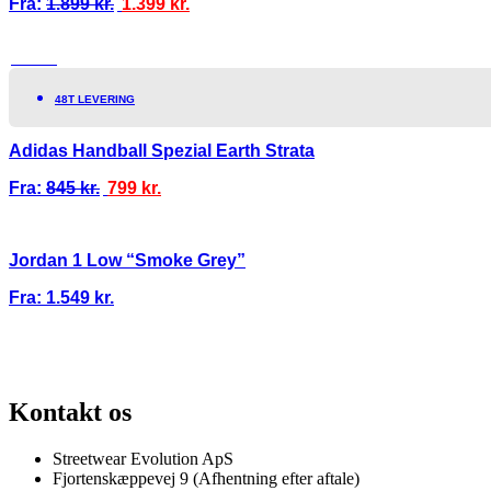
Fra:
1.899
kr.
1.399
kr.
TILBUD!
48T LEVERING
Adidas Handball Spezial Earth Strata
Fra:
845
kr.
799
kr.
Jordan 1 Low “Smoke Grey”
Fra:
1.549
kr.
100% ÆGTE VARER
13.000+ GLADE KUNDER
100% SIKKER BETALIN
Kontakt os
Streetwear Evolution ApS
Fjortenskæppevej 9 (Afhentning efter aftale)