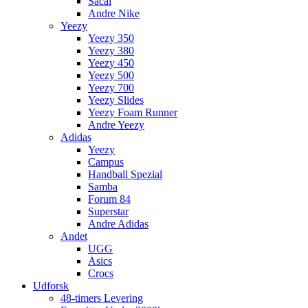
Sacai
Andre Nike
Yeezy
Yeezy 350
Yeezy 380
Yeezy 450
Yeezy 500
Yeezy 700
Yeezy Slides
Yeezy Foam Runner
Andre Yeezy
Adidas
Yeezy
Campus
Handball Spezial
Samba
Forum 84
Superstar
Andre Adidas
Andet
UGG
Asics
Crocs
Udforsk
48-timers Levering