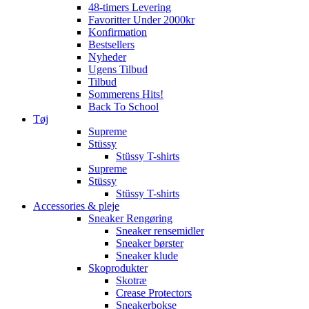
48-timers Levering
Favoritter Under 2000kr
Konfirmation
Bestsellers
Nyheder
Ugens Tilbud
Tilbud
Sommerens Hits!
Back To School
Tøj
Supreme
Stüssy
Stüssy T-shirts
Supreme
Stüssy
Stüssy T-shirts
Accessories & pleje
Sneaker Rengøring
Sneaker rensemidler
Sneaker børster
Sneaker klude
Skoprodukter
Skotræ
Crease Protectors
Sneakerbokse