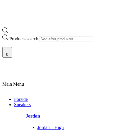
Products search
0
100% ÆGTE VARER
13.000+ GLADE KUNDER
100% SIKKER BETALIN
Main Menu
Forside
Sneakers
Jordan
Jordan 1 High