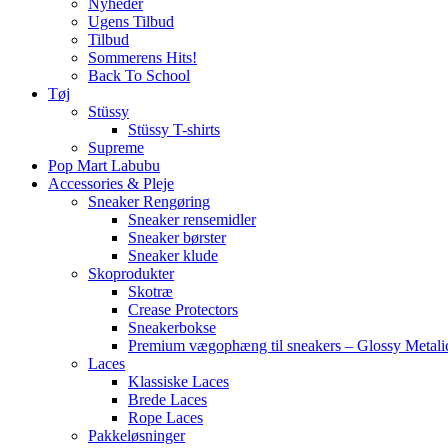
Nyheder
Ugens Tilbud
Tilbud
Sommerens Hits!
Back To School
Tøj
Stüssy
Stüssy T-shirts
Supreme
Pop Mart Labubu
Accessories & Pleje
Sneaker Rengøring
Sneaker rensemidler
Sneaker børster
Sneaker klude
Skoprodukter
Skotræ
Crease Protectors
Sneakerbokse
Premium vægophæng til sneakers – Glossy Metali
Laces
Klassiske Laces
Brede Laces
Rope Laces
Pakkeløsninger