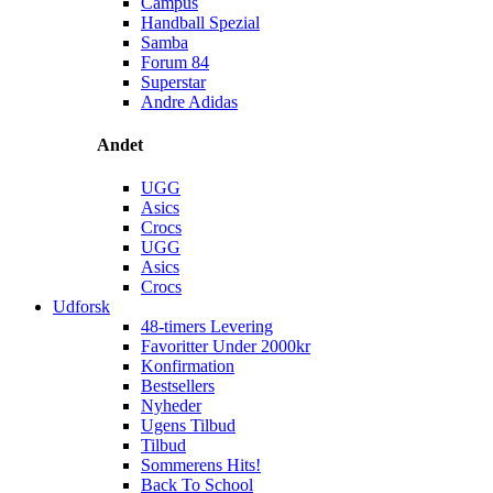
Campus
Handball Spezial
Samba
Forum 84
Superstar
Andre Adidas
Andet
UGG
Asics
Crocs
UGG
Asics
Crocs
Udforsk
48-timers Levering
Favoritter Under 2000kr
Konfirmation
Bestsellers
Nyheder
Ugens Tilbud
Tilbud
Sommerens Hits!
Back To School