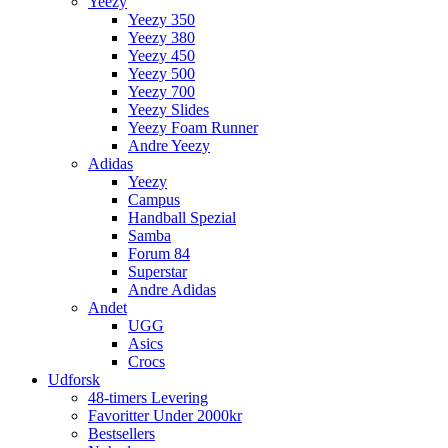
Yeezy
Yeezy 350
Yeezy 380
Yeezy 450
Yeezy 500
Yeezy 700
Yeezy Slides
Yeezy Foam Runner
Andre Yeezy
Adidas
Yeezy
Campus
Handball Spezial
Samba
Forum 84
Superstar
Andre Adidas
Andet
UGG
Asics
Crocs
Udforsk
48-timers Levering
Favoritter Under 2000kr
Bestsellers