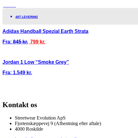
TILBUD!
48T LEVERING
Adidas Handball Spezial Earth Strata
Fra:
845
kr.
799
kr.
Jordan 1 Low “Smoke Grey”
Fra:
1.549
kr.
100% ÆGTE VARER
13.000+ GLADE KUNDER
100% SIKKER BETALI
Kontakt os
Streetwear Evolution ApS
Fjortenskæppevej 9 (Afhentning efter aftale)
4000 Roskilde