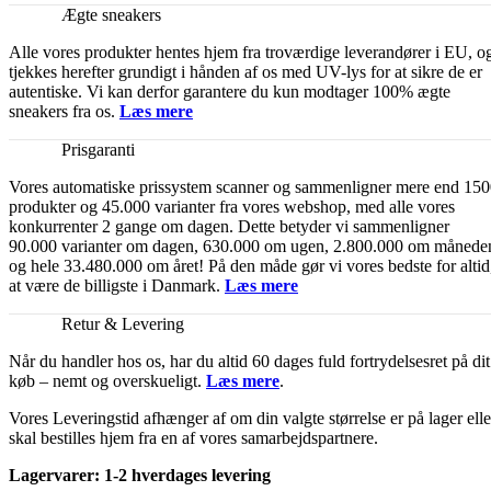
Ægte sneakers
Alle vores produkter hentes hjem fra troværdige leverandører i EU, o
tjekkes herefter grundigt i hånden af os med UV-lys for at sikre de er
autentiske. Vi kan derfor garantere du kun modtager 100% ægte
sneakers fra os.
Læs mere
Prisgaranti
Vores automatiske prissystem scanner og sammenligner mere end 15
produkter og 45.000 varianter fra vores webshop, med alle vores
konkurrenter 2 gange om dagen. Dette betyder vi sammenligner
90.000 varianter om dagen, 630.000 om ugen, 2.800.000 om månede
og hele 33.480.000 om året! På den måde gør vi vores bedste for altid
at være de billigste i Danmark.
Læs mere
Retur & Levering
Når du handler hos os, har du altid 60 dages fuld fortrydelsesret på dit
køb – nemt og overskueligt.
Læs mere
.
Vores Leveringstid afhænger af om din valgte størrelse er på lager elle
skal bestilles hjem fra en af vores samarbejdspartnere.
Lagervarer: 1-2 hverdages levering