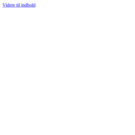
Videre til indhold
100% ÆGTE VARER
13.000+ GLADE KUNDER
100% SIKKER BETALIN