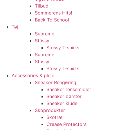
Tilbud
Sommerens Hits!
Back To School
Tøj
Supreme
Stüssy
Stüssy T-shirts
Supreme
Stüssy
Stüssy T-shirts
Accessories & pleje
Sneaker Rengøring
Sneaker rensemidler
Sneaker børster
Sneaker klude
Skoprodukter
Skotræ
Crease Protectors