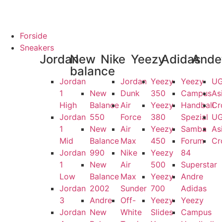
ANTI
100% ÆGTE VARER
13.000+ GLADE KUNDER
100% SIKKER
Forside
Sneakers
Jordan
New
Nike
Yeezy
Adidas
Ande
balance
Jordan
Jordan
Yeezy
Yeezy
U
1
New
Dunk
350
Campus
As
High
Balance
Air
Yeezy
Handball
Cr
Jordan
550
Force
380
Spezial
U
1
New
Air
Yeezy
Samba
As
Mid
Balance
Max
450
Forum
Cr
Jordan
990
Nike
Yeezy
84
1
New
Air
500
Superstar
Low
Balance
Max
Yeezy
Andre
Jordan
2002
Sunder
700
Adidas
3
Andre
Off-
Yeezy
Yeezy
Jordan
New
White
Slides
Campus