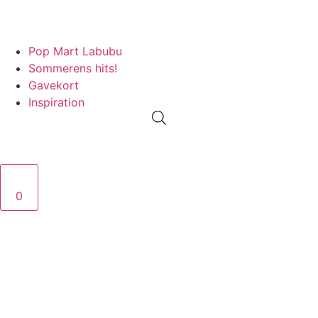
PRISGARANTI
100% ÆGTE VARER
13.000+ GLADE KUNDER
100%
Pop Mart Labubu
Sommerens hits!
Gavekort
Inspiration
0