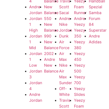
4
Balance
Travis
Yeezy
Handball
Andre
New
Scott
Foam
Spezial
Jordan
Balance
Sacai
Runner
Samba
Jordan
550
Andre
Andre
Forum
1
New
Nike
Yeezy
84
High
Balance
Jordan
Yeezy
Superstar
Jordan
990
Dunk
350
Andre
1
New
Air
Yeezy
Adidas
Mid
Balance
Force
380
Jordan
2002
Air
Yeezy
1
Andre
Max
450
Low
New
Nike
Yeezy
Jordan
Balance
Air
500
3
Max
Yeezy
Jordan
Sunder
700
4
Off-
Yeezy
Andre
White
Slides
Jordan
Travis
Yeezy
Scott
Foam