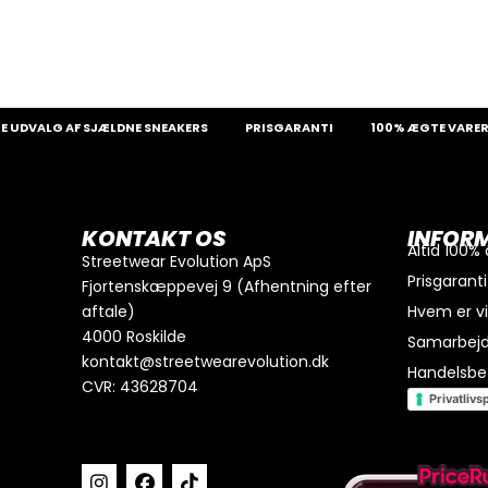
ALG AF SJÆLDNE SNEAKERS
PRISGARANTI
100% ÆGTE VARER
0
kr.
I alt
Køb for
300
kr.
mere for gratis fragt
KONTAKT OS
INFOR
GÅ TIL BETALING
Altid 100%
Streetwear Evolution ApS
Prisgaranti
Fjortenskæppevej 9 (Afhentning efter
aftale)
Hvem er v
4000 Roskilde
Samarbej
kontakt@streetwearevolution.dk
Handelsbet
CVR: 43628704
Privatlivsp