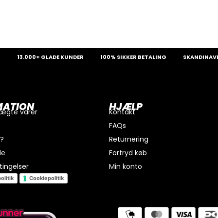
13.000+ GLADE KUNDER
100% SIKKER BETALING
SKANDINAVIENS S
MATION
HJÆLP
 ægte varer
Kontakt
FAQs
i?
Returnering
de
Fortryd køb
ingelser
Min konto
olitik
Cookiepolitik