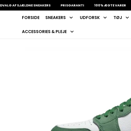
 AF SJÆLDNE SNEAKERS
PRISGARANTI
100% ÆGTE VARER
13
FORSIDE
SNEAKERS
UDFORSK
TØJ
INDKØBSKURV
Fri fragt på sneakers
60 dages returret
ACCESSORIES & PLEJE
Din kurv er tom.