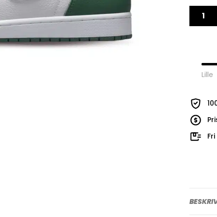
Lille
10
Pr
Fr
BESKRI