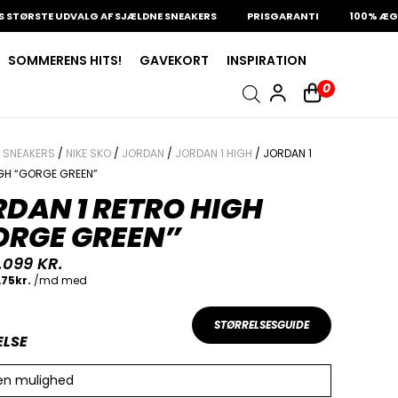
STE UDVALG AF SJÆLDNE SNEAKERS
PRISGARANTI
100% ÆGTE VA
SOMMERENS HITS!
GAVEKORT
INSPIRATION
0
/
SNEAKERS
/
NIKE SKO
/
JORDAN
/
JORDAN 1 HIGH
/ JORDAN 1
GH “GORGE GREEN”
DAN 1 RETRO HIGH
ORGE GREEN”
.099
KR.
STØRRELSESGUIDE
ELSE
en mulighed