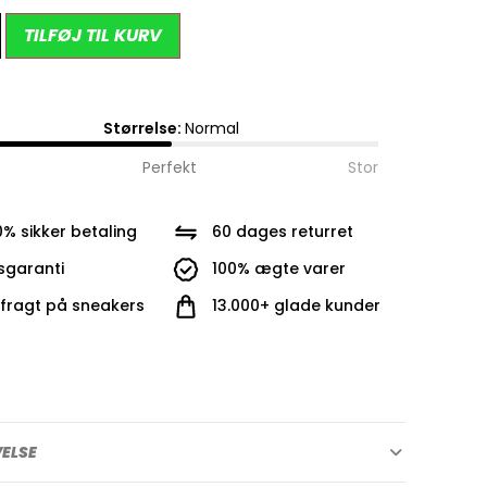
Alternative:
TILFØJ TIL KURV
Størrelse:
Normal
Perfekt
Stor
0% sikker betaling
60 dages returret
isgaranti
100% ægte varer
i fragt på sneakers
13.000+ glade kunder
VELSE