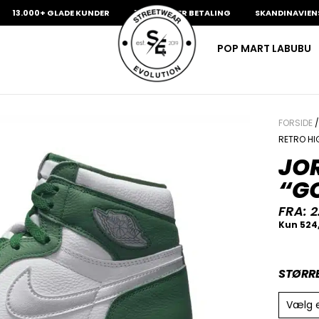
.000+ GLADE KUNDER
100% SIKKER BETALING
SKANDINAVIENS STØR
POP MART LABUBU
FORSIDE
RETRO HI
JOR
“G
FRA:
2
STØRR
Vælg 