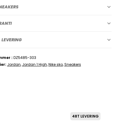
NEAKERS
RANTI
 LEVERING
mmer
DZ5485-303
ier
Jordan
,
Jordan 1 High
,
Nike sko
,
Sneakers
48T LEVERING