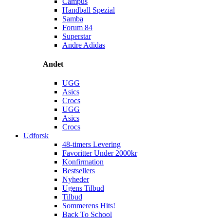
Campus
Handball Spezial
Samba
Forum 84
Superstar
Andre Adidas
Andet
UGG
Asics
Crocs
UGG
Asics
Crocs
Udforsk
48-timers Levering
Favoritter Under 2000kr
Konfirmation
Bestsellers
Nyheder
Ugens Tilbud
Tilbud
Sommerens Hits!
Back To School