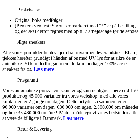
Beskrivelse
Original boks medfølger
(Bemærk venligst: Størrelser markeret med “*” er på bestilling,
og der skal derfor regnes med op til 7 arbejdsdage før de sendes
Ægte sneakers
Alle vores produkter hentes hjem fra troværdige leverandører i EU, o
tjekkes herefter grundigt i hånden af os med UV-lys for at sikre de er
autentiske. Vi kan derfor garantere du kun modtager 100% ægte
sneakers fra os.
Læs mere
Prisgaranti
Vores automatiske prissystem scanner og sammenligner mere end 15
produkter og 45.000 varianter fra vores webshop, med alle vores
konkurrenter 2 gange om dagen. Dette betyder vi sammenligner
90.000 varianter om dagen, 630.000 om ugen, 2.800.000 om månede
og hele 33.480.000 om året! På den måde gør vi vores bedste for altid
at være de billigste i Danmark.
Læs mere
Retur & Levering