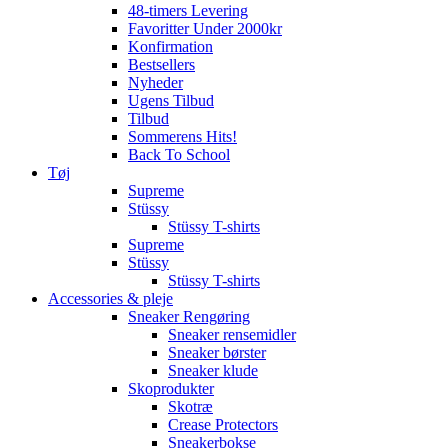
48-timers Levering
Favoritter Under 2000kr
Konfirmation
Bestsellers
Nyheder
Ugens Tilbud
Tilbud
Sommerens Hits!
Back To School
Tøj
Supreme
Stüssy
Stüssy T-shirts
Supreme
Stüssy
Stüssy T-shirts
Accessories & pleje
Sneaker Rengøring
Sneaker rensemidler
Sneaker børster
Sneaker klude
Skoprodukter
Skotræ
Crease Protectors
Sneakerbokse