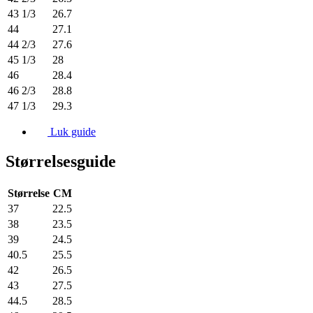
43 1/3
26.7
44
27.1
44 2/3
27.6
45 1/3
28
46
28.4
46 2/3
28.8
47 1/3
29.3
Luk guide
Størrelsesguide
Størrelse
CM
37
22.5
38
23.5
39
24.5
40.5
25.5
42
26.5
43
27.5
44.5
28.5