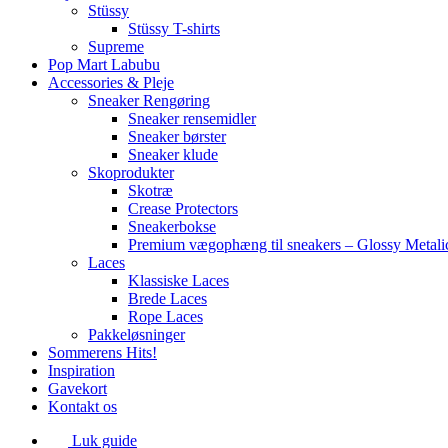
Stüssy
Stüssy T-shirts
Supreme
Pop Mart Labubu
Accessories & Pleje
Sneaker Rengøring
Sneaker rensemidler
Sneaker børster
Sneaker klude
Skoprodukter
Skotræ
Crease Protectors
Sneakerbokse
Premium vægophæng til sneakers – Glossy Metali
Laces
Klassiske Laces
Brede Laces
Rope Laces
Pakkeløsninger
Sommerens Hits!
Inspiration
Gavekort
Kontakt os
Luk guide