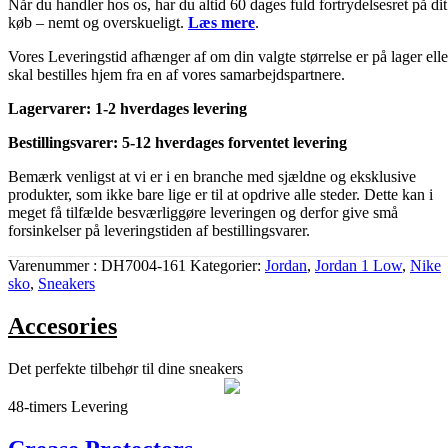
Når du handler hos os, har du altid 60 dages fuld fortrydelsesret på dit
køb – nemt og overskueligt.
Læs mere
.
Vores Leveringstid afhænger af om din valgte størrelse er på lager elle
skal bestilles hjem fra en af vores samarbejdspartnere.
Lagervarer: 1-2 hverdages levering
Bestillingsvarer: 5-12 hverdages forventet levering
Bemærk venligst at vi er i en branche med sjældne og eksklusive
produkter, som ikke bare lige er til at opdrive alle steder. Dette kan i
meget få tilfælde besværliggøre leveringen og derfor give små
forsinkelser på leveringstiden af bestillingsvarer.
Varenummer
DH7004-161
Kategorier
Jordan
,
Jordan 1 Low
,
Nike
sko
,
Sneakers
Accesories
Det perfekte tilbehør til dine sneakers
48-timers Levering