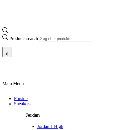
Products search
0
100% ÆGTE VARER
13.000+ GLADE KUNDER
100% SIKKER BETALI
Main Menu
Forside
Sneakers
Jordan
Jordan 1 High