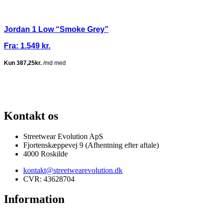
Jordan 1 Low “Smoke Grey”
Fra:
1.549
kr.
100% ÆGTE VARER
13.000+ GLADE KUNDER
100% SIKKER BETA
Kontakt os
Streetwear Evolution ApS
Fjortenskæppevej 9 (Afhentning efter aftale)
4000 Roskilde
kontakt@streetwearevolution.dk
CVR: 43628704
Information