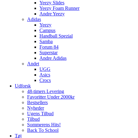
Yeezy Slides
Yeezy Foam Runner
Andre Yeezy
Adidas
Yeezy
Campus
Handball Spezial
Samba
Forum 84
Superstar
Andre Adidas
Andet
UGG
Asics
Crocs
Udforsk
48-timers Levering
Favoritter Under 2000kr
Bestsellers
Nyheder
Ugens Tilbud
Tilbud
Sommerens Hits!
Back To School
Tøj