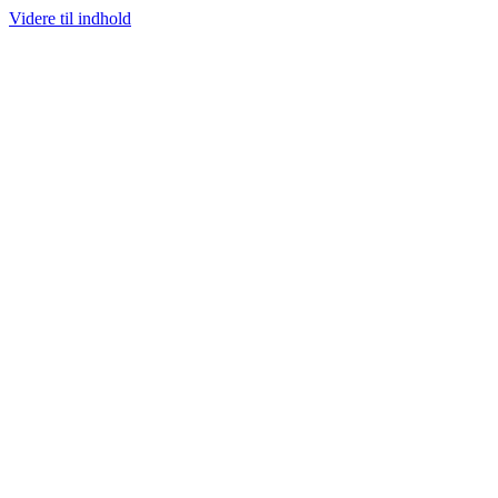
Videre til indhold
100% ÆGTE VARER
13.000+ GLADE KUNDER
100% SIKKER BETALI