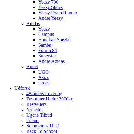
Yeezy 700
Yeezy Slides
Yeezy Foam Runner
Andre Yeezy
Adidas
Yeezy
Campus
Handball Spezial
Samba
Forum 84
Superstar
Andre Adidas
Andet
UGG
Asics
Crocs
Udforsk
48-timers Levering
Favoritter Under 2000kr
Bestsellers
Nyheder
Ugens Tilbud
Tilbud
Sommerens Hits!
Back To School