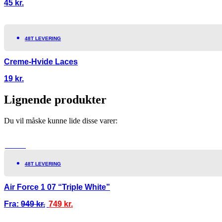
45
kr.
48T LEVERING
Creme-Hvide Laces
19
kr.
Lignende produkter
Du vil måske kunne lide disse varer:
TILBUD!
48T LEVERING
Air Force 1 07 “Triple White”
Fra:
949
kr.
749
kr.