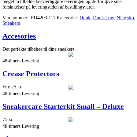
meget få tilfælde besværliggøre leveringen og derfor give små
forsinkelser på leveringstiden af bestillingsvarer.
Varenummer
FD4203-111
Kategorier
Dunk
,
Dunk Low
,
Nike sko
,
Sneakers
Accesories
Det perfekte tilbehør til dine sneakers
48-timers Levering
Crease Protectors
Fra:
25
kr.
48-timers Levering
Sneakercare Starterkit Small – Deluxe
75
kr.
48-timers Levering