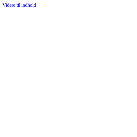
Videre til indhold
100% ÆGTE VARER
13.000+ GLADE KUNDER
100% SIKKER BETAL