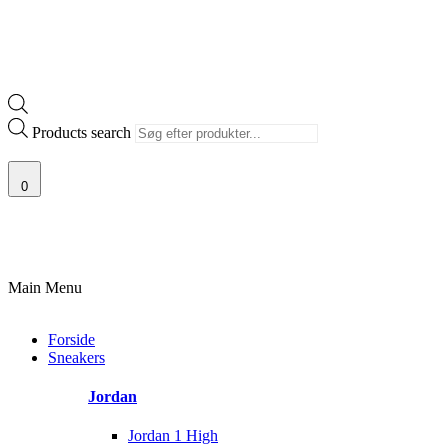
Products search
0
100% ÆGTE VARER
13.000+ GLADE KUNDER
100% SIKKER BETAL
Main Menu
Forside
Sneakers
Jordan
Jordan 1 High