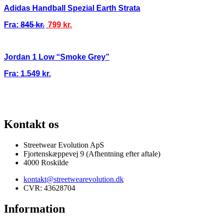
Adidas Handball Spezial Earth Strata
Fra:
845
kr.
799
kr.
Jordan 1 Low “Smoke Grey”
Fra:
1.549
kr.
100% ÆGTE VARER
13.000+ GLADE KUNDER
100% SIKKER BETA
Kontakt os
Streetwear Evolution ApS
Fjortenskæppevej 9 (Afhentning efter aftale)
4000 Roskilde
kontakt@streetwearevolution.dk
CVR: 43628704
Information