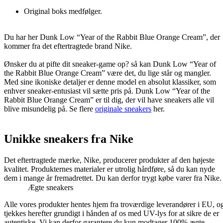
Original boks medfølger.
Du har her Dunk Low “Year of the Rabbit Blue Orange Cream”, der
kommer fra det eftertragtede brand Nike.
Ønsker du at pifte dit sneaker-game op? så kan Dunk Low “Year of
the Rabbit Blue Orange Cream” være det, du lige står og mangler.
Med sine ikoniske detaljer er denne model en absolut klassiker, som
enhver sneaker-entusiast vil sætte pris på. Dunk Low “Year of the
Rabbit Blue Orange Cream” er til dig, der vil have sneakers alle vil
blive misundelig på. Se flere
originale sneakers
her.
Unikke sneakers fra Nike
Det eftertragtede mærke, Nike, producerer produkter af den højeste
kvalitet. Produkternes materialer er utrolig hårdføre, så du kan nyde
dem i mange år fremadrettet. Du kan derfor trygt købe varer fra Nike.
Ægte sneakers
Alle vores produkter hentes hjem fra troværdige leverandører i EU, o
tjekkes herefter grundigt i hånden af os med UV-lys for at sikre de er
autentiske. Vi kan derfor garantere du kun modtager 100% ægte