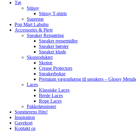
Tøj
Stüssy
Stüssy T-shirts
Supreme
Pop Mart Labubu
Accessories & Pleje
Sneaker Rengøring
Sneaker rensemidler
Sneaker børster
Sneaker klude
Skoprodukter
Skotræ
Crease Protectors
Sneakerbokse
Premium vægophæng til sneakers – Glossy Metali
Laces
Klassiske Laces
Brede Laces
Rope Laces
Pakkeløsninger
Sommerens Hits!
Inspiration
Gavekort
Kontakt os