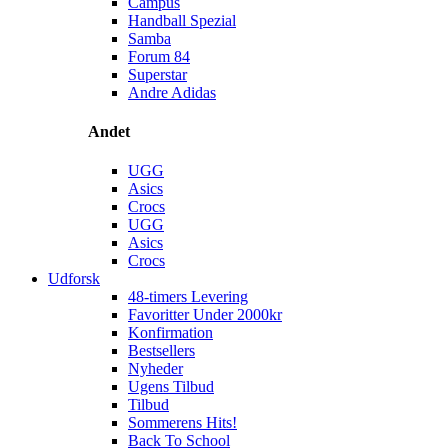
Campus
Handball Spezial
Samba
Forum 84
Superstar
Andre Adidas
Andet
UGG
Asics
Crocs
UGG
Asics
Crocs
Udforsk
48-timers Levering
Favoritter Under 2000kr
Konfirmation
Bestsellers
Nyheder
Ugens Tilbud
Tilbud
Sommerens Hits!
Back To School