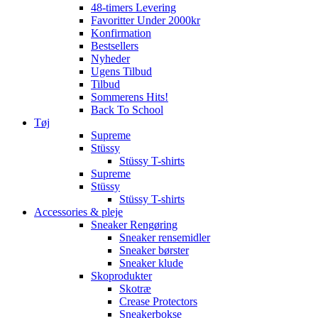
48-timers Levering
Favoritter Under 2000kr
Konfirmation
Bestsellers
Nyheder
Ugens Tilbud
Tilbud
Sommerens Hits!
Back To School
Tøj
Supreme
Stüssy
Stüssy T-shirts
Supreme
Stüssy
Stüssy T-shirts
Accessories & pleje
Sneaker Rengøring
Sneaker rensemidler
Sneaker børster
Sneaker klude
Skoprodukter
Skotræ
Crease Protectors
Sneakerbokse