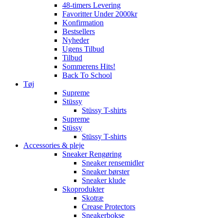
48-timers Levering
Favoritter Under 2000kr
Konfirmation
Bestsellers
Nyheder
Ugens Tilbud
Tilbud
Sommerens Hits!
Back To School
Tøj
Supreme
Stüssy
Stüssy T-shirts
Supreme
Stüssy
Stüssy T-shirts
Accessories & pleje
Sneaker Rengøring
Sneaker rensemidler
Sneaker børster
Sneaker klude
Skoprodukter
Skotræ
Crease Protectors
Sneakerbokse