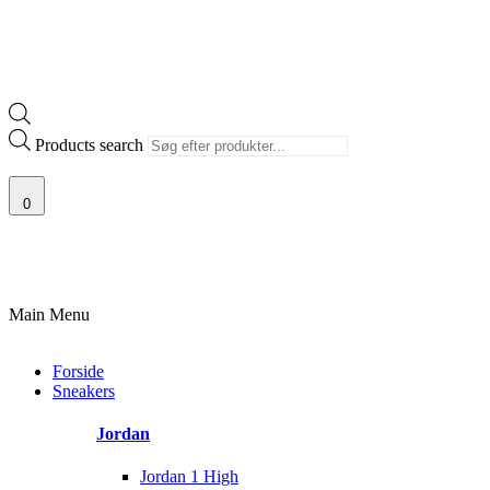
Products search
0
100% ÆGTE VARER
13.000+ GLADE KUNDER
100% SIKKER BETALI
Main Menu
Forside
Sneakers
Jordan
Jordan 1 High