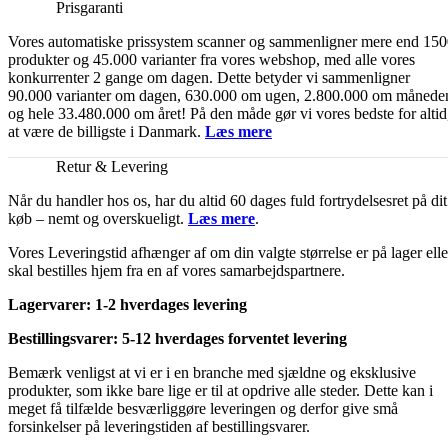
Prisgaranti
Vores automatiske prissystem scanner og sammenligner mere end 15
produkter og 45.000 varianter fra vores webshop, med alle vores
konkurrenter 2 gange om dagen. Dette betyder vi sammenligner
90.000 varianter om dagen, 630.000 om ugen, 2.800.000 om månede
og hele 33.480.000 om året! På den måde gør vi vores bedste for altid
at være de billigste i Danmark.
Læs mere
Retur & Levering
Når du handler hos os, har du altid 60 dages fuld fortrydelsesret på dit
køb – nemt og overskueligt.
Læs mere
.
Vores Leveringstid afhænger af om din valgte størrelse er på lager elle
skal bestilles hjem fra en af vores samarbejdspartnere.
Lagervarer: 1-2 hverdages levering
Bestillingsvarer: 5-12 hverdages forventet levering
Bemærk venligst at vi er i en branche med sjældne og eksklusive
produkter, som ikke bare lige er til at opdrive alle steder. Dette kan i
meget få tilfælde besværliggøre leveringen og derfor give små
forsinkelser på leveringstiden af bestillingsvarer.