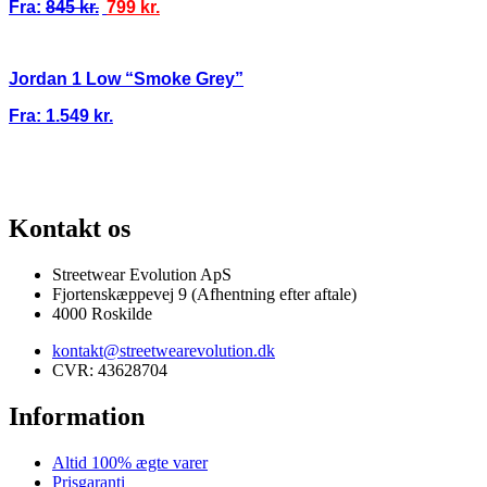
Fra:
845
kr.
799
kr.
Jordan 1 Low “Smoke Grey”
Fra:
1.549
kr.
100% ÆGTE VARER
13.000+ GLADE KUNDER
100% SIKKER BETAL
Kontakt os
Streetwear Evolution ApS
Fjortenskæppevej 9 (Afhentning efter aftale)
4000 Roskilde
kontakt@streetwearevolution.dk
CVR: 43628704
Information
Altid 100% ægte varer
Prisgaranti