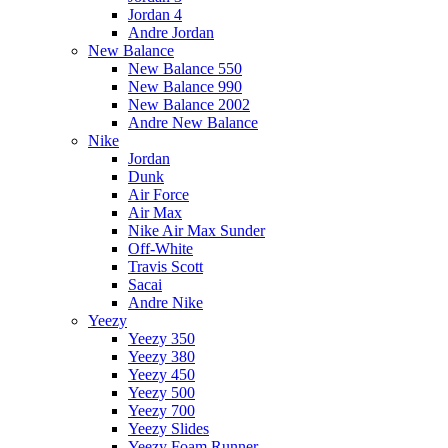
Jordan 4
Andre Jordan
New Balance
New Balance 550
New Balance 990
New Balance 2002
Andre New Balance
Nike
Jordan
Dunk
Air Force
Air Max
Nike Air Max Sunder
Off-White
Travis Scott
Sacai
Andre Nike
Yeezy
Yeezy 350
Yeezy 380
Yeezy 450
Yeezy 500
Yeezy 700
Yeezy Slides
Yeezy Foam Runner