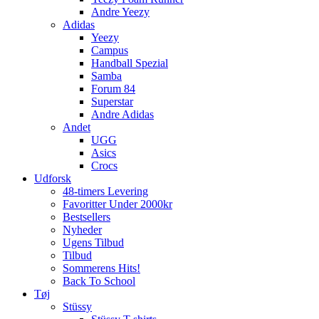
Andre Yeezy
Adidas
Yeezy
Campus
Handball Spezial
Samba
Forum 84
Superstar
Andre Adidas
Andet
UGG
Asics
Crocs
Udforsk
48-timers Levering
Favoritter Under 2000kr
Bestsellers
Nyheder
Ugens Tilbud
Tilbud
Sommerens Hits!
Back To School
Tøj
Stüssy