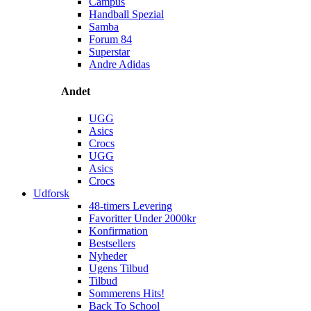
Campus
Handball Spezial
Samba
Forum 84
Superstar
Andre Adidas
Andet
UGG
Asics
Crocs
UGG
Asics
Crocs
Udforsk
48-timers Levering
Favoritter Under 2000kr
Konfirmation
Bestsellers
Nyheder
Ugens Tilbud
Tilbud
Sommerens Hits!
Back To School