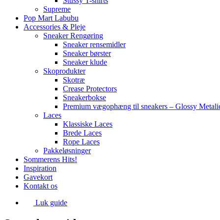
Stüssy T-shirts
Supreme
Pop Mart Labubu
Accessories & Pleje
Sneaker Rengøring
Sneaker rensemidler
Sneaker børster
Sneaker klude
Skoprodukter
Skotræ
Crease Protectors
Sneakerbokse
Premium vægophæng til sneakers – Glossy Metali
Laces
Klassiske Laces
Brede Laces
Rope Laces
Pakkeløsninger
Sommerens Hits!
Inspiration
Gavekort
Kontakt os
Luk guide