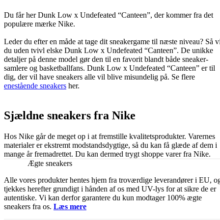
Du får her Dunk Low x Undefeated “Canteen”, der kommer fra det
populære mærke Nike.
Leder du efter en måde at tage dit sneakergame til næste niveau? Så vi
du uden tvivl elske Dunk Low x Undefeated “Canteen”. De unikke
detaljer på denne model gør den til en favorit blandt både sneaker-
samlere og basketballfans. Dunk Low x Undefeated “Canteen” er til
dig, der vil have sneakers alle vil blive misundelig på. Se flere
enestående sneakers
her.
Sjældne sneakers fra Nike
Hos Nike går de meget op i at fremstille kvalitetsprodukter. Varernes
materialer er ekstremt modstandsdygtige, så du kan få glæde af dem i
mange år fremadrettet. Du kan dermed trygt shoppe varer fra Nike.
Ægte sneakers
Alle vores produkter hentes hjem fra troværdige leverandører i EU, o
tjekkes herefter grundigt i hånden af os med UV-lys for at sikre de er
autentiske. Vi kan derfor garantere du kun modtager 100% ægte
sneakers fra os.
Læs mere