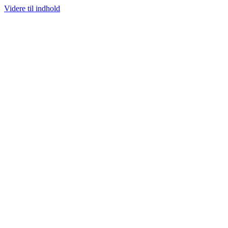
Videre til indhold
100% ÆGTE VARER
13.000+ GLADE KUNDER
100% SIKKER BETALI