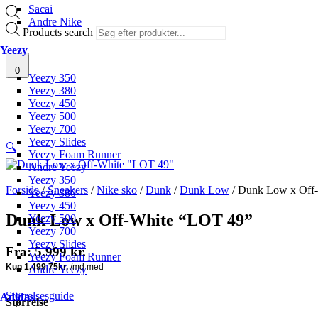
Sacai
Andre Nike
Products search
Yeezy
0
Yeezy 350
Yeezy 380
Yeezy 450
Yeezy 500
Yeezy 700
Yeezy Slides
🔍
Yeezy Foam Runner
Andre Yeezy
Yeezy 350
Forside
/
Sneakers
/
Nike sko
/
Dunk
/
Dunk Low
/ Dunk Low x Off
Yeezy 380
Yeezy 450
Dunk Low x Off-White “LOT 49”
Yeezy 500
Yeezy 700
Yeezy Slides
Fra:
5.999
kr.
Yeezy Foam Runner
Andre Yeezy
Størrelsesguide
Adidas
Størrelse