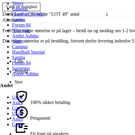
Yeezy
Vælg en mulighed
Campus
Handball Spezial
Dunk Low x Off-White "LOT 49" antal
Samba
Alternative:
Forum 84
Superstar
Fedt! Din valgte størrelse er på lager – bestil nu og modtag om 1-2 h
Andre Adidas
Din valgte størrelse er på bestilling, forvent derfor levering indenfor
Yeezy
Campus
Handball Spezial
Samba
Lille
Forum 84
Superstar
Perfekt
Andre Adidas
Stor
Andet
UGG
100% sikker betaling
Asics
Crocs
UGG
Prisgaranti
Asics
Crocs
Fri fragt på sneakers