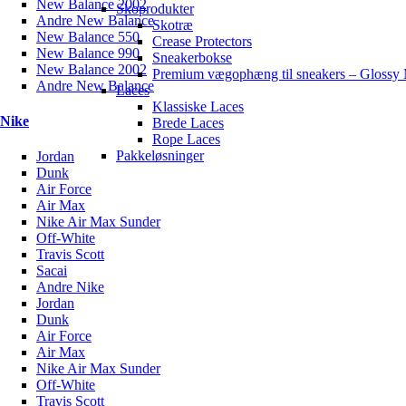
New Balance 2002
Skoprodukter
Andre New Balance
Skotræ
New Balance 550
Crease Protectors
New Balance 990
Sneakerbokse
New Balance 2002
Premium vægophæng til sneakers – Glossy 
Andre New Balance
Laces
Klassiske Laces
Nike
Brede Laces
Rope Laces
Pakkeløsninger
Jordan
Dunk
Air Force
Air Max
Nike Air Max Sunder
Off-White
Travis Scott
Sacai
Andre Nike
Jordan
Dunk
Air Force
Air Max
Nike Air Max Sunder
Off-White
Travis Scott