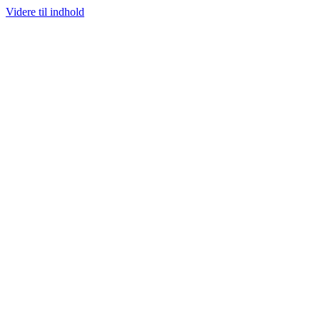
Videre til indhold
JÆLDNE SNEAKERS
PRISGARANTI
100% ÆGTE VARER
13.000+ G