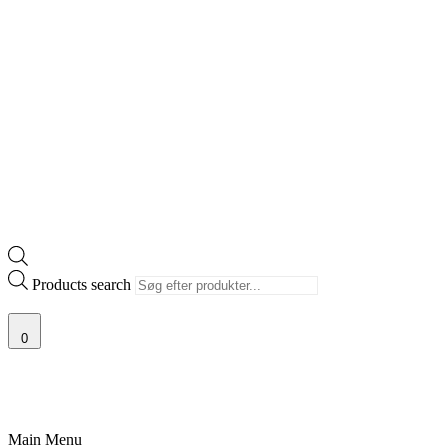
Products search
0
JÆLDNE SNEAKERS
PRISGARANTI
100% ÆGTE VARER
13.000+ G
Main Menu